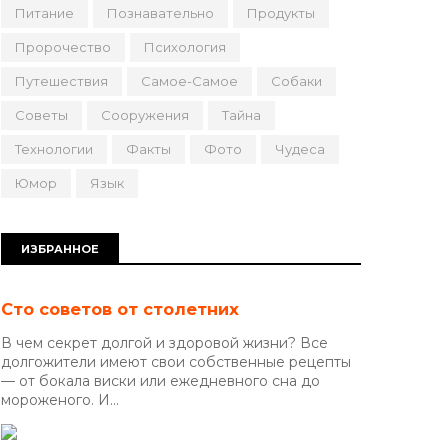
Питание
Познавательно
Продукты
Пророчество
Психология
Путешествия
Самое-Самое
Собаки
Советы
Сооружения
Тайна
Технологии
Факты
Фото
Чудеса
Юмор
Язык
ИЗБРАННОЕ
Сто советов от столетних
В чем секрет долгой и здоровой жизни? Все
долгожители имеют свои собственные рецепты
— от бокала виски или ежедневного сна до
мороженого. И...