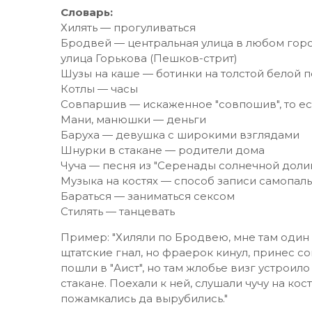
Словарь:
Хилять — прогуливаться
Бродвей — центральная улица в любом горо
улица Горькова (Пешков-стрит)
Шузы на каше — ботинки на толстой белой п
Котлы — часы
Совпаршив — искаженное "совпошив", то ес
Мани, манюшки — деньги
Баруха — девушка с широкими взглядами
Шнурки в стакане — родители дома
Чуча — песня из "Серенады солнечной долин
Музыка на костях — способ записи самопал
Бараться — заниматься сексом
Стилять — танцевать
Пример: "Хиляли по Бродвею, мне там один
щтатские гнал, но фраерок кинул, принес 
пошли в "Аист", но там жлобье визг устроило
стакане. Поехали к ней, слушали чучу на кост
пожамкались да вырубились."