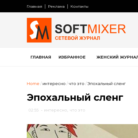
Главная
Реклама
Контакты
ГЛАВНАЯ
ИЗБРАННОЕ
ЖЕНСКИЙ ЖУРНА
Home
/
интересно
/
что это
/
Эпохальный сленг
Эпохальный сленг
02:55
-
интересно
,
что это