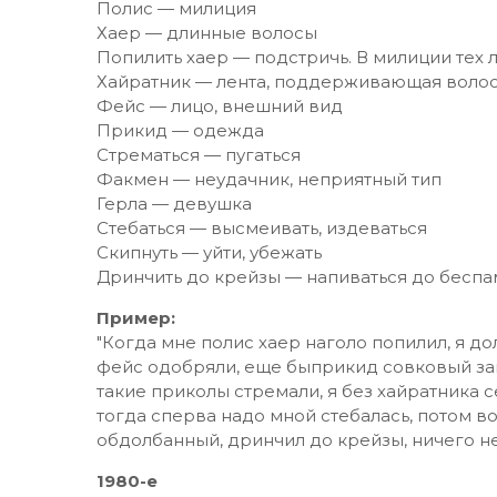
Полис — милиция
Хаер — длинные волосы
Попилить хаер — подстричь. В милиции тех л
Хайратник — лента, поддерживающая волос
Фейс — лицо, внешний вид
Прикид — одежда
Стрематься — пугаться
Факмен — неудачник, неприятный тип
Герла — девушка
Стебаться — высмеивать, издеваться
Скипнуть — уйти, убежать
Дринчить до крейзы — напиваться до беспа
Пример:
"Когда мне полис хаер наголо попилил, я д
фейс одобряли, еще быприкид совковый зав
такие приколы стремали, я без хайратника 
тогда сперва надо мной стебалась, потом во
обдолбанный, дринчил до крейзы, ничего не
1980-е