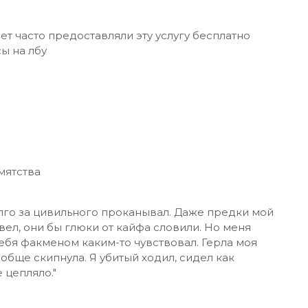
ет часто предоставляли эту услугу бесплатно
ы на лбу
мятства
олго за цивильного проканывал. Даже предки мой
ел, они бы глюки от кайфа словили. Но меня
себя факменом каким-то чувствовал. Герла моя
обще скипнула. Я убитый ходил, сидел как
 цепляло."