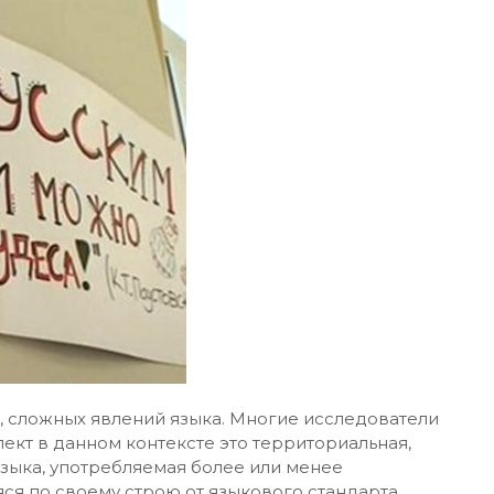
, сложных явлений языка. Многие исследователи
лект в данном контексте это территориальная,
зыка, употребляемая более или менее
ся по своему строю от языкового стандарта…