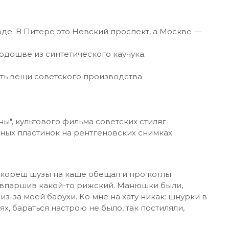
де. В Питере это Невский проспект, а Москве —
одошве из синтетического каучука.
ть вещи советского производства
ы", культового фильма советских стиляг
ьных пластинок на рентгеновских снимках
 кореш шузы на каше обещал и про котлы
совпаршив какой-то рижский. Манюшки были,
 из-за моей барухи. Ко мне на хату никак: шнурки в
ях, бараться настрою не было, так постиляли,