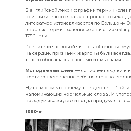
В английской лексикографии термин «слен
приблизительно в начале прошлого века. Д
литературе устанавливается по Большому О
впервые термин «сленг» со значением «langua
1756 году.
Ревнители языковой чистоты обычно возмущ
на сердце, признаем: жаргоны были всегда, 
только обогащался словами и смыслами.
Молодёжный сленг
— социолект людей в во
противопоставления себя не столько старш
Ну не могли мы почему-то в детстве обойтис
напоминающих нормальные слова . И употре
не задумываясь, кто и когда придумал это .....
1960-е