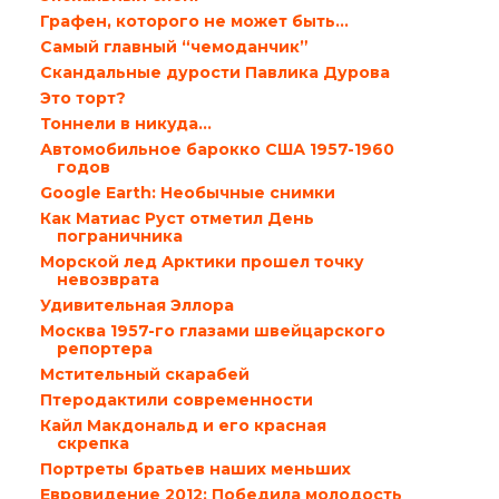
Графен, которого не может быть…
Самый главный “чемоданчик”
Скандальные дурости Павлика Дурова
Это торт?
Тоннели в никуда…
Автомобильное барокко США 1957-1960
годов
Google Earth: Необычные снимки
Как Матиас Руст отметил День
пограничника
Морской лед Арктики прошел точку
невозврата
Удивительная Эллора
Москва 1957-го глазами швейцарского
репортера
Мстительный скарабей
Птеродактили современности
Кайл Макдональд и его красная
скрепка
Портреты братьев наших меньших
Евровидение 2012: Победила молодость