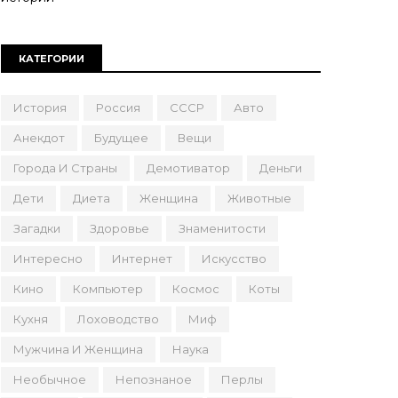
КАТЕГОРИИ
История
Россия
СССР
Авто
Анекдот
Будущее
Вещи
Города И Страны
Демотиватор
Деньги
Дети
Диета
Женщина
Животные
Загадки
Здоровье
Знаменитости
Интересно
Интернет
Искусство
Кино
Компьютер
Космос
Коты
Кухня
Лоховодство
Миф
Мужчина И Женщина
Наука
Необычное
Непознаное
Перлы