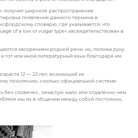
г» получил широкое распространение
атировка появления данного термина в
ксфордскому словарю, где указывается, что
ge of a low or vulgar type» засвидетельствован в
ают­ся засорением родной речи, но, положа руку
и тот или иной литературный язык благода­ря им
зрасте 12 — 22 лет, возникший из
ему поколению, сколько официальной системе.
ь без словечек , зачастую мало или отдалённо чем
бляли мы их в общении между собой постоянно,