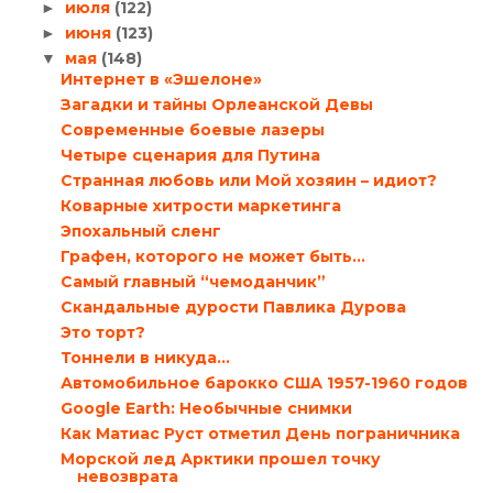
июля
(122)
►
июня
(123)
►
мая
(148)
▼
Интернет в «Эшелоне»
Загадки и тайны Орлеанской Девы
Современные боевые лазеры
Четыре сценария для Путина
Странная любовь или Мой хозяин – идиот?
Коварные хитрости маркетинга
Эпохальный сленг
Графен, которого не может быть…
Самый главный “чемоданчик”
Скандальные дурости Павлика Дурова
Это торт?
Тоннели в никуда…
Автомобильное барокко США 1957-1960 годов
Google Earth: Необычные снимки
Как Матиас Руст отметил День пограничника
Морской лед Арктики прошел точку
невозврата