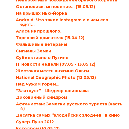
Невероятные похождения бравого корнета
Остановись, мгновение... (15.05.12)
На крышах Нью-Йорка
Android: Что такое Instagram и с чем его
едят…
Алиса из прошлого…
Торговый двигатель (15.04.12)
Фальшивые ветераны
Сигналы Земли
Субъективно о Путине
IT новости недели (07.05 - 13.05.12)
Жестокая месть княгини Ольги
National Geographic Photo (13.05.12)
Над чужим горем...
“Златоуст” - Шедевр шпионажа
Диковинный синдром
Афганистан: Заметки русского туриста (часть
4)
Десятка самых “злодейских злодеев” в кино
Супер-Луна 2012
Котодром (10.05.12)