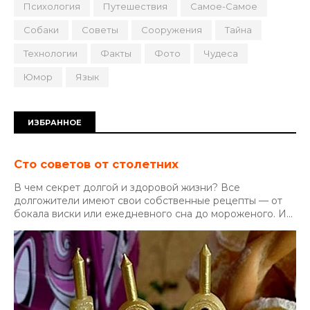
Психология
Путешествия
Самое-Самое
Собаки
Советы
Сооружения
Тайна
Технологии
Факты
Фото
Чудеса
Юмор
Язык
ИЗБРАННОЕ
Сто советов от столетних
В чем секрет долгой и здоровой жизни? Все
долгожители имеют свои собственные рецепты — от
бокала виски или ежедневного сна до мороженого. И...