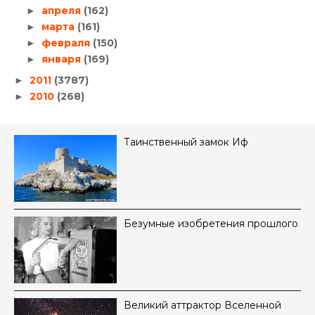
апреля
(162)
►
марта
(161)
►
февраля
(150)
►
января
(169)
►
2011
(3787)
►
2010
(268)
►
Таинственный замок Иф
Безумные изобретения прошлого
Великий аттрактор Вселенной