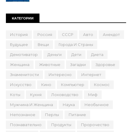
КАТЕГОРИИ
История
Россия
СССР
Авто
Анекдот
Будущее
Вещи
Города И Страны
Демотиватор
Деньги
Дети
Диета
Женщина
Животные
Загадки
Здоровье
Знаменитости
Интересно
Интернет
Искусство
Кино
Компьютер
Космос
Коты
Кухня
Лоховодство
Миф
Мужчина И Женщина
Наука
Необычное
Непознаное
Перлы
Питание
Познавательно
Продукты
Пророчество