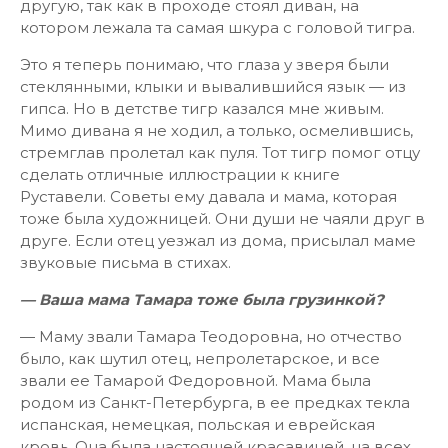
другую, так как в проходе стоял диван, на
котором лежала та самая шкура с головой тигра.
Это я теперь понимаю, что глаза у зверя были
стеклянными, клыки и вывалившийся язык — из
гипса. Но в детстве тигр казался мне живым.
Мимо дивана я не ходил, а только, осмелившись,
стремглав пролетал как пуля. Тот тигр помог отцу
сделать отличные иллюстрации к книге
Руставели. Советы ему давала и мама, которая
тоже была художницей. Они души не чаяли друг в
друге. Если отец уезжал из дома, присылал маме
звуковые письма в стихах.
— Ваша мама Тамара тоже была грузинкой?
— Маму звали Тамара Теодоровна, но отчество
было, как шутил отец, непролетарское, и все
звали ее Тамарой Федоровной. Мама была
родом из Санкт-Петербурга, в ее предках текла
испанская, немецкая, польская и еврейская
кровь. Она была настоящей красавицей, на всех