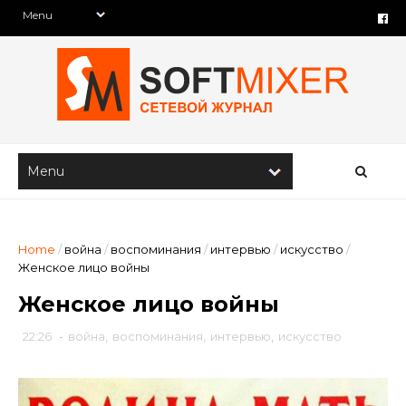
Home
/
война
/
воспоминания
/
интервью
/
искусство
/
Женское лицо войны
Женское лицо войны
22:26
-
война
,
воспоминания
,
интервью
,
искусство