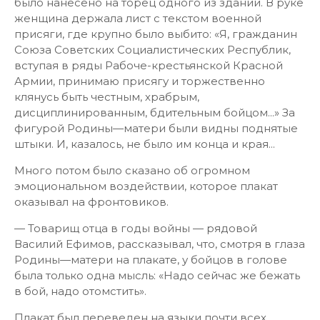
было нанесено на торец одного из зданий. В руке
женщина держала лист с текстом военной
присяги, где крупно было выбито: «Я, гражданин
Союза Советских Социалистических Республик,
вступая в ряды Рабоче-крестьянской Красной
Армии, принимаю присягу и торжественно
клянусь быть честным, храбрым,
дисциплинированным, бдительным бойцом...» За
фигурой Родины—матери были видны поднятые
штыки. И, казалось, не было им конца и края...
Много потом было сказано об огромном
эмоциональном воздействии, которое плакат
оказывал на фронтовиков.
— Товарищ отца в годы войны — рядовой
Василий Ефимов, рассказывал, что, смотря в глаза
Родины—матери на плакате, у бойцов в голове
была только одна мысль: «Надо сейчас же бежать
в бой, надо отомстить».
Плакат был переведен на языки почти всех