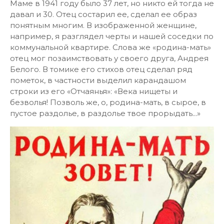
Маме в 1941 году было 37 лет, но никто ей тогда не
давал и 30. Отец состарил ее, сделал ее образ
понятным многим. В изображенной женщине,
например, я разглядел черты и нашей соседки по
коммунальной квартире. Слова же «родина-мать»
отец мог позаимствовать у своего друга, Андрея
Белого. В томике его стихов отец сделал ряд
пометок, в частности выделил карандашом
строки из его «Отчаянья»: «Века нищеты и
безволья! Позволь же, о, родина-мать, в сырое, в
пустое раздолье, в раздолье твое прорыдать...»