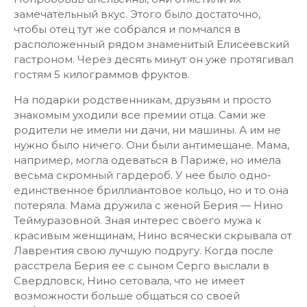
замечательный вкус. Этого было достаточно,
чтобы отец тут же собрался и помчался в
расположенный рядом знаменитый Елисеевский
гастроном. Через десять минут он уже протягивал
гостям 5 килограммов фруктов.
На подарки родственникам, друзьям и просто
знакомым уходили все премии отца. Сами же
родители не имели ни дачи, ни машины. А им не
нужно было ничего. Они были антимещане. Мама,
например, могла одеваться в Париже, но имела
весьма скромный гардероб. У нее было одно-
единственное бриллиантовое кольцо, но и то она
потеряла. Мама дружила с женой Берия — Нино
Теймуразовной. Зная интерес своего мужа к
красивым женщинам, Нино всячески скрывала от
Лаврентия свою лучшую подругу. Когда после
расстрела Берия ее с сыном Серго выслали в
Свердловск, Нино сетовала, что не имеет
возможности больше общаться со своей