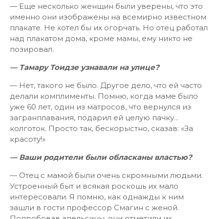
— Еще несколько женщин были уверены, что это
именно они изображены на всемирно известном
плакате. Не хотел бы их огорчать. Но отец работал
над плакатом дома, кроме мамы, ему никто не
позировал.
— Тамару Тоидзе узнавали на улице?
— Нет, такого не было. Другое дело, что ей часто
делали комплименты. Помню, когда маме было
уже 60 лет, один из матросов, что вернулся из
загранплавания, подарил ей целую пачку...
колготок. Просто так, бескорыстно, сказав: «За
красоту!»
— Ваши родители были обласканы властью?
— Отец с мамой были очень скромными людьми.
Устроенный быт и всякая роскошь их мало
интересовали. Я помню, как однажды к ним
зашли в гости профессор Смагин с женой.
Попробовав апельсины, они отметили их