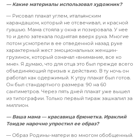
— Какие материалы использовал художник?
— Рисовал плакат углем, итальянским
карандашом, который не отсвечивал, и красной
гуашью. Мама стояла у окна и позировала. У нее
то и дело затекала поднятая вверх рука. Многие
потом усмотрели в ее отведенной назад руке
характерный жест эмоциональных женщин-
грузинок, который означал «внимание, все ко
мне». Я думаю, что для отца это был прежде всего
объединяющий призыв к действию. В ту ночь он
работал как одержимый. К утру плакат был готов.
Он был стандартного размера: 90 на 60
сантиметров. Через пять дней плакат уже вышел
из типографии. Только первый тираж зашкалил за
миллион.
— Ваша мама — красавица брюнетка. Ираклий
Тоидзе нарочно упростил ее образ?
— Образ Родины-матери во многом обобщенный.