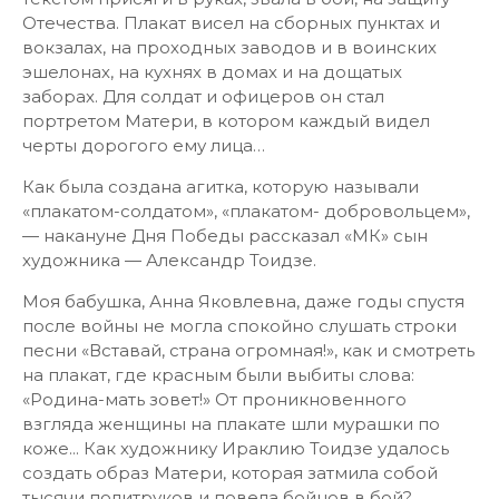
Отечества. Плакат висел на сборных пунктах и
вокзалах, на проходных заводов и в воинских
эшелонах, на кухнях в домах и на дощатых
заборах. Для солдат и офицеров он стал
портретом Матери, в котором каждый видел
черты дорогого ему лица…
Как была создана агитка, которую называли
«плакатом-солдатом», «плакатом- добровольцем»,
— накануне Дня Победы рассказал «МК» сын
художника — Александр Тоидзе.
Моя бабушка, Анна Яковлевна, даже годы спустя
после войны не могла спокойно слушать строки
песни «Вставай, страна огромная!», как и смотреть
на плакат, где красным были выбиты слова:
«Родина-мать зовет!» От проникновенного
взгляда женщины на плакате шли мурашки по
коже... Как художнику Ираклию Тоидзе удалось
создать образ Матери, которая затмила собой
тысячи политруков и повела бойцов в бой?