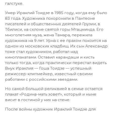
галстуке.
Умер Ираклий Тоидзе в 1985 году, когда ему было
83 года. Художника похоронили в Пантеоне
писателей и общественных деятелей Грузии, в
Тбилиси, на склоне святой горы Мтацминда. Его
многолетняя муза, жена Тамара, пережила
художника на 9 лет. Урна с ее прахом покоится на
одном из московских кладбищ. Их сын Александр
тоже стал художником, работал над
киноплакатами. Оставил карандаши и кисть
только тогда, когда практически перестал видеть.
Внук Ираклия — Гоша Тоидзе — успешный
режиссер-клипмейкер, известный своими
работами с российскими звездами.
Но самой большой реликвией в семье остается
плакат «Родина-мать зовет!», который и ныне
висит в гостиной у них на стене.
После войны художник Ираклий Тоидзе для