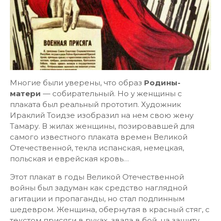
Многие были уверены, что образ
Родины-
матери
— собирательный. Но у женщины с
плаката был реальный прототип. Художник
Ираклий Тоидзе изобразил на нем свою жену
Тамару. В жилах женщины, позировавшей для
самого известного плаката времен Великой
Отечественной, текла испанская, немецкая,
польская и еврейская кровь…
Этот плакат в годы Великой Отечественной
войны был задуман как средство наглядной
агитации и пропаганды, но стал подлинным
шедевром. Женщина, обернутая в красный стяг, с
текстом присяги в руках, звала в бой, на защиту