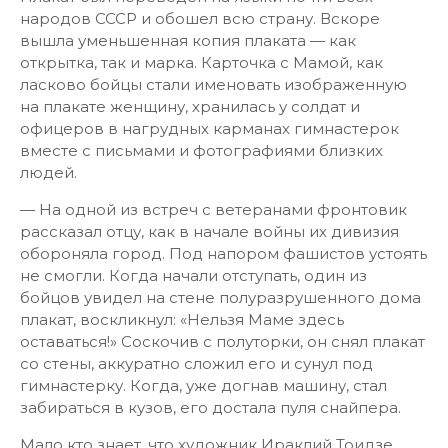
народов СССР и обошел всю страну. Вскоре
вышла уменьшенная копия плаката — как
открытка, так и марка. Карточка с Мамой, как
ласково бойцы стали именовать изображенную
на плакате женщину, хранилась у солдат и
офицеров в нагрудных карманах гимнастерок
вместе с письмами и фотографиями близких
людей.
— На одной из встреч с ветеранами фронтовик
рассказал отцу, как в начале войны их дивизия
обороняла город. Под напором фашистов устоять
не смогли. Когда начали отступать, один из
бойцов увидел на стене полуразрушенного дома
плакат, воскликнул: «Нельзя Маме здесь
оставаться!» Соскочив с полуторки, он снял плакат
со стены, аккуратно сложил его и сунул под
гимнастерку. Когда, уже догнав машину, стал
забираться в кузов, его достала пуля снайпера.
Мало кто знает, что художник Ираклий Тоидзе