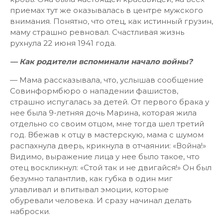
приемах тут же оказывалась в центре мужского
внимания. Понятно, что отец, как истинный грузин,
маму страшно ревновал. Счастливая жизнь
рухнула 22 июня 1941 года.
— Как родители вспоминали начало войны?
— Мама рассказывала, что, услышав сообщение
Совинформбюро о нападении фашистов,
страшно испугалась за детей. От первого брака у
нее была 9-летняя дочь Марина, которая жила
отдельно со своим отцом, мне тогда шел третий
год. Вбежав к отцу в мастерскую, мама с шумом
распахнула дверь, крикнула в отчаянии: «Война!»
Видимо, выражение лица у нее было такое, что
отец воскликнул: «Стой так и не двигайся!» Он был
безумно талантлив, как губка в один миг
улавливал и впитывал эмоции, которые
обуревали человека. И сразу начинал делать
наброски.