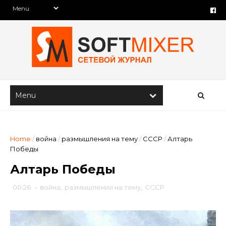
Home
/
война
/
размышления на тему
/
СССР
/
Алтарь
Победы
Алтарь Победы
00:26
-
война
,
размышления на тему
,
СССР