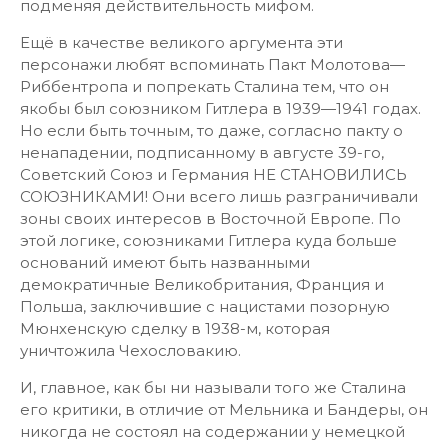
подменяя действительность мифом.
Ещё в качестве великого аргумента эти
персонажи любят вспоминать Пакт Молотова—
Риббентропа и попрекать Сталина тем, что он
якобы был союзником Гитлера в 1939—1941 годах.
Но если быть точным, то даже, согласно пакту о
ненападении, подписанному в августе 39-го,
Советский Союз и Германия НЕ СТАНОВИЛИСЬ
СОЮЗНИКАМИ! Они всего лишь разграничивали
зоны своих интересов в Восточной Европе. По
этой логике, союзниками Гитлера куда больше
оснований имеют быть названными
демократичные Великобритания, Франция и
Польша, заключившие с нацистами позорную
Мюнхенскую сделку в 1938-м, которая
уничтожила Чехословакию.
И, главное, как бы ни называли того же Сталина
его критики, в отличие от Мельника и Бандеры, он
никогда не состоял на содержании у немецкой