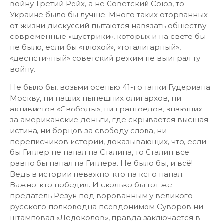
войну Третий Рейх, а не Советский Союз, то
Украине было бы лучше. Много таких оторванных
от жизни дискуссий пытаются навязать обществу
современные «шустрики», которых и на свете бы
не было, если бы «плохой», «тоталитарный»,
«деспотичный» советский режим не выиграл ту
войну.
Не было бы, возьми осенью 41-го танки Гудериана
Москву, ни наших нынешних олигархов, ни
активистов «Свободы», ни грантоедов, знающих
за американские деньги, где скрывается высшая
истина, ни борцов за свободу слова, ни
переписчиков истории, доказывающих, что, если
бы Гитлер не напал на Сталина, то Сталин все
равно бы напал на Гитлера. Не было бы, и всё!
Ведь в истории неважно, кто на кого напал.
Важно, кто победил. И сколько бы тот же
предатель Резун под ворованным у великого
русского полководца псевдонимом Суворов ни
штамповал «Ледоколов», правда заключается в