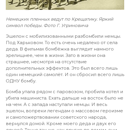
Немецких пленных ведут по Крещатику. Яркий
символ победы. Фото Г. Угриновича
Эшелон с мобилизованными разбомбили немцы.
Под Харьковом. То есть очень недалеко от села
деда. В фильмах бомбёжка выглядит намного
зрелищнее, чем в жизни. Зато в жизни она
страшнее, несмотря на отсутствие
дополнительных эффектов. Это был всего лишь
один немецкий самолёт. И он сбросил всего лишь
ОДНУ бомбу.
Бомба упала рядом с паровозом, пробила котел и
убила машиниста. Ехать дальше на восток было не
на чем. А с запада наступали немцы. И весь
эшелон, вопреки легендам о массовом героизме
и самопожертвовании советского народа,
вернулся домой. Кроме моего деда и двух его
друзей. Точно так же, как другие по домам, они