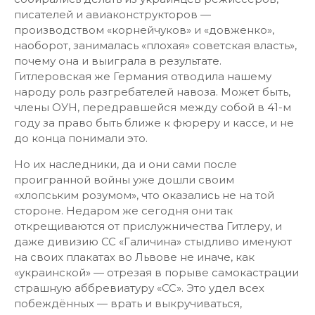
писателей и авиаконструкторов —
производством «корнейчуков» и «довженко»,
наоборот, занималась «плохая» советская власть»,
почему она и выиграла в результате.
Гитлеровская же Германия отводила нашему
народу роль разгребателей навоза. Может быть,
члены ОУН, передравшейся между собой в 41-м
году за право быть ближе к фюреру и кассе, и не
до конца понимали это.
Но их наследники, да и они сами после
проигранной войны уже дошли своим
«хлопським розумом», что оказались не на той
стороне. Недаром же сегодня они так
открещиваются от прислужничества Гитлеру, и
даже дивизию СС «Галичина» стыдливо именуют
на своих плакатах во Львове не иначе, как
«украинской» — отрезая в порыве самокастрации
страшную аббревиатуру «СС». Это удел всех
побеждённых — врать и выкручиваться,