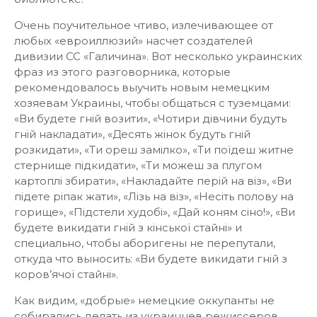
Очень поучительное чтиво, излечивающее от
любых «евроиллюзий» насчет создателей
дивизии СС «Галичина». Вот несколько украинских
фраз из этого разговорника, которые
рекомендовалось выучить новым немецким
хозяевам Украины, чтобы общаться с туземцами:
«Ви будете гній возити», «Чотири дівчини будуть
гній накладати», «Десять жінок будуть гній
розкидати», «Ти ореш замілко», «Ти поїдеш житне
стернище підкидати», «Ти можеш за плугом
картоплі збирати», «Накладайте перій на віз», «Ви
підете ріпак жати», «Лізь на віз», «Несіть полову на
горище», «Підстели худобі», «Дай коням сіно!», «Ви
будете викидати гній з кінської стайні» и
специально, чтобы аборигены не перепутали,
откуда что выносить: «Ви будете викидати гній з
коров’ячої стайні».
Как видим, «добрые» немецкие оккупанты не
собирались делать из украинцев режиссеров,