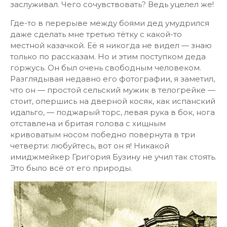
заслуживал. Чего сочувствовать? Ведь уцелел же!
Где-то в перерыве между боями дед умудрился
даже сделать мне третью тётку с какой-то
местной казачкой. Её я никогда не видел — знаю
только по рассказам. Но и этим поступком деда
горжусь. Он был очень свободным человеком.
Разглядывая недавно его фотографии, я заметил,
что он — простой сельский мужик в телогрейке —
стоит, опершись на дверной косяк, как испанский
идальго, — поджарый торс, левая рука в бок, нога
отставлена и бритая голова с хищным
кривоватым носом победно повернута в три
четверти: любуйтесь, вот он я! Никакой
имиджмейкер Григория Бузину не учил так стоять.
Это было всё от его природы.