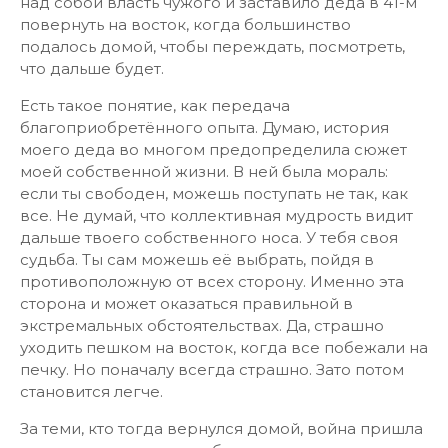
над собой власть чужого и заставило деда в 41-м
повернуть на восток, когда большинство
подалось домой, чтобы переждать, посмотреть,
что дальше будет.
Есть такое понятие, как передача
благоприобретённого опыта. Думаю, история
моего деда во многом предопределила сюжет
моей собственной жизни. В ней была мораль:
если ты свободен, можешь поступать не так, как
все. Не думай, что коллективная мудрость видит
дальше твоего собственного носа. У тебя своя
судьба. Ты сам можешь её выбрать, пойдя в
противоположную от всех сторону. Именно эта
сторона и может оказаться правильной в
экстремальных обстоятельствах. Да, страшно
уходить пешком на восток, когда все побежали на
печку. Но поначалу всегда страшно. Зато потом
становится легче.
За теми, кто тогда вернулся домой, война пришла