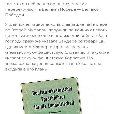
том, что он всё равно останется мелким
перебежчиком, а Великая Победа — Великой
Победой.
Украинские националисты, ставившие на Гитлера
во Второй Мировой, получили пощёчину от своих
немецких хозяев ещё в первые дни войны. «Раса
господ» сразу же указала Бандере со товарищи,
где их место. Фюрер разрешил сделать
«независимую» фашистскую Словакию и такую же
«независимую» фашистскую Хорватию. Но
«незалежна націонал-соціалістична Україна» не
входила в его планы.