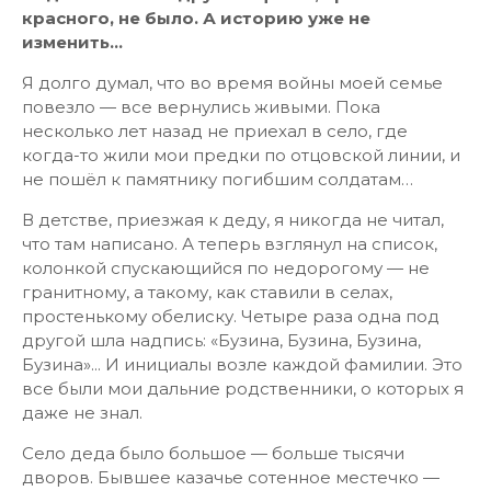
красного, не было. А историю уже не
изменить…
Я долго думал, что во время войны моей семье
повезло — все вернулись живыми. Пока
несколько лет назад не приехал в село, где
когда-то жили мои предки по отцовской линии, и
не пошёл к памятнику погибшим солдатам…
В детстве, приезжая к деду, я никогда не читал,
что там написано. А теперь взглянул на список,
колонкой спускающийся по недорогому — не
гранитному, а такому, как ставили в селах,
простенькому обелиску. Четыре раза одна под
другой шла надпись: «Бузина, Бузина, Бузина,
Бузина»... И инициалы возле каждой фамилии. Это
все были мои дальние родственники, о которых я
даже не знал.
Село деда было большое — больше тысячи
дворов. Бывшее казачье сотенное местечко —