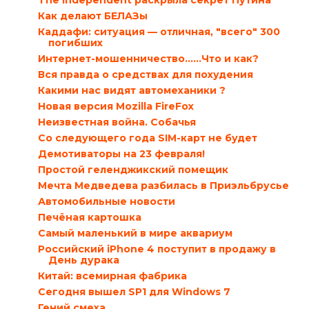
The Independent раскрыла секрет Путина
Как делают БЕЛАЗы
Каддафи: ситуация — отличная, "всего" 300
погибших
Интернет-мошенничество......Что и как?
Вся правда о средствах для похудения
Какими нас видят автомеханики ?
Новая версия Mozilla FireFox
Неизвестная война. Собачья
Со следующего года SIM-карт не будет
Демотиваторы на 23 февраля!
Простой геленджикский помещик
Мечта Медведева разбилась в Приэльбрусье
Автомобильные новости
Печёная картошка
Самый маленький в мире аквариум
Российский iPhone 4 поступит в продажу в
День дурака
Китай: всемирная фабрика
Сегодня вышел SP1 для Windows 7
Гений смеха