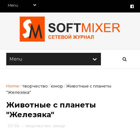
Home
/
творчество
/
юмор
/
Животные с планеты
"Железяка"
Животные с планеты
"Железяка"
00:34
-
творчество
,
юмор