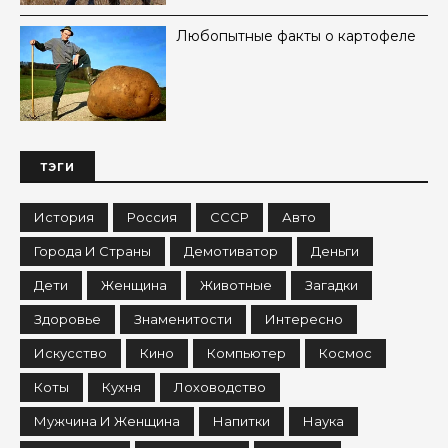
Любопытные факты о картофеле
ТЭГИ
История
Россия
СССР
Авто
Города И Страны
Демотиватор
Деньги
Дети
Женщина
Животные
Загадки
Здоровье
Знаменитости
Интересно
Искусство
Кино
Компьютер
Космос
Коты
Кухня
Лоховодство
Мужчина И Женщина
Напитки
Наука