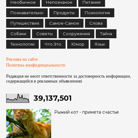
Необычное
Непознаное
Питание
Познавательно
Продукты
Психология
Путешествия
Самое-Самое
Слова
Собаки
Советы
Сооружения
Тайна
Технологии
Что Это
Юмор
Язык
Реклама на сайте
Политика конфиденциальности
Редакция не несет ответственности за достоверность информации,
содержащейся в рекламных объявленияx
39,137,501
Рыжий кот - примета счастья