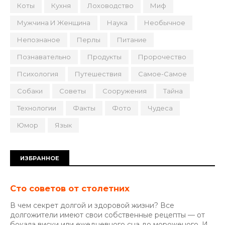
Коты
Кухня
Лоховодство
Миф
Мужчина И Женщина
Наука
Необычное
Непознаное
Перлы
Питание
Познавательно
Продукты
Пророчество
Психология
Путешествия
Самое-Самое
Собаки
Советы
Сооружения
Тайна
Технологии
Факты
Фото
Чудеса
Юмор
Язык
ИЗБРАННОЕ
Сто советов от столетних
В чем секрет долгой и здоровой жизни? Все
долгожители имеют свои собственные рецепты — от
бокала виски или ежедневного сна до мороженого. И...