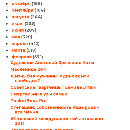
октября
(166)
►
сентября
(164)
►
августа
(244)
►
июля
(255)
►
июня
(287)
►
мая
(320)
►
апреля
(412)
►
марта
(519)
►
февраля
(571)
▼
Художник Анатолий Ярышкин: Коты
Масленица 2011
Жизнь без мужчины: одинока или
свободна?
Советские "варгеймы" семидесятых
Смертельные узы семьи
PocketBook Pro
Степашин: собственность Кадырова –
вся Чечня
Женевский международный автосалон
2011
Когда плова очень хочется…