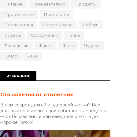
Питание
Познавательно
Продукты
Пророчество
Психология
Путешествия
Самое-Самое
Собаки
Советы
Сооружения
Тайна
Технологии
Факты
Фото
Чудеса
Юмор
Язык
ИЗБРАННОЕ
Сто советов от столетних
В чем секрет долгой и здоровой жизни? Все
долгожители имеют свои собственные рецепты
— от бокала виски или ежедневного сна до
мороженого. И...