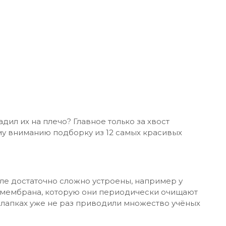
адил их на плечо? Главное только за хвост
му вниманию подборку из 12 самых красивых
ле достаточно сложно устроены, например у
я мембрана, которую они периодически очищают
 лапках уже не раз приводили множество учёных