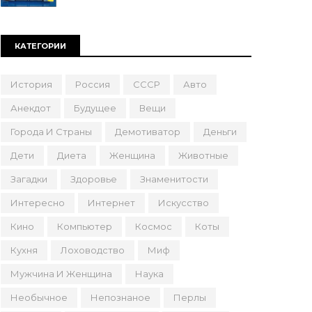
КАТЕГОРИИ
История
Россия
СССР
Авто
Анекдот
Будущее
Вещи
Города И Страны
Демотиватор
Деньги
Дети
Диета
Женщина
Животные
Загадки
Здоровье
Знаменитости
Интересно
Интернет
Искусство
Кино
Компьютер
Космос
Коты
Кухня
Лоховодство
Миф
Мужчина И Женщина
Наука
Необычное
Непознаное
Перлы