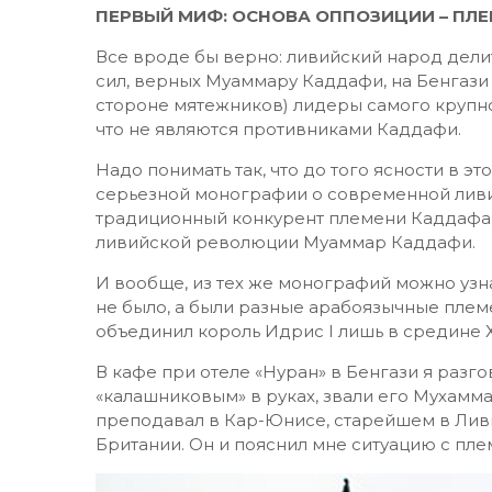
ПЕРВЫЙ МИФ: ОСНОВА ОППОЗИЦИИ – ПЛЕ
Все вроде бы верно: ливийский народ делит
сил, верных Муаммару Каддафи, на Бенгази 
стороне мятежников) лидеры самого крупн
что не являются противниками Каддафи.
Надо понимать так, что до того ясности в эт
серьезной монографии о современной ливи
традиционный конкурент племени Каддафа, 
ливийской революции Муаммар Каддафи.
И вообще, из тех же монографий можно узн
не было, а были разные арабоязычные плем
объединил король Идрис I лишь в средине Х
В кафе при отеле «Нуран» в Бенгази я разг
«калашниковым» в руках, звали его Мухамм
преподавал в Кар-Юнисе, старейшем в Ливи
Британии. Он и пояснил мне ситуацию с пле