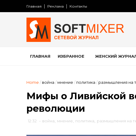
Главная
Реклама
Контакты
ГЛАВНАЯ
ИЗБРАННОЕ
ЖЕНСКИЙ ЖУРНА
Home
/
война
/
мнение
/
политика
/
размышления на 
Мифы о Ливийской в
революции
12:32
-
война
,
мнение
,
политика
,
размышления на т