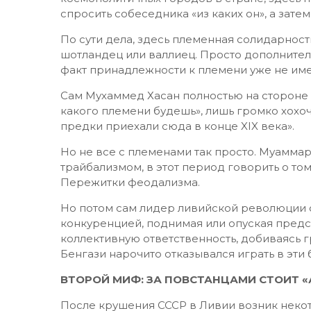
спросить собеседника «из каких он», а затем 
По сути дела, здесь племенная солидарность
шотландец или валлиец. Просто дополнител
факт принадлежности к племени уже не име
Сам Мухаммед Хасан полностью на стороне 
какого племени будешь», лишь громко хохоч
предки приехали сюда в конце XIX века».
Но не все с племенами так просто. Муаммар
трайбализмом, в этот период говорить о том
Пережитки феодализма.
Но потом сам лидер ливийской революции
конкуренцией, поднимая или опуская предс
коллективную ответственность, добиваясь 
Бенгази нарочито отказывался играть в эти
ВТОРОЙ МИФ: ЗА ПОВСТАНЦАМИ СТОИТ «
После крушения СССР в Ливии возник некот