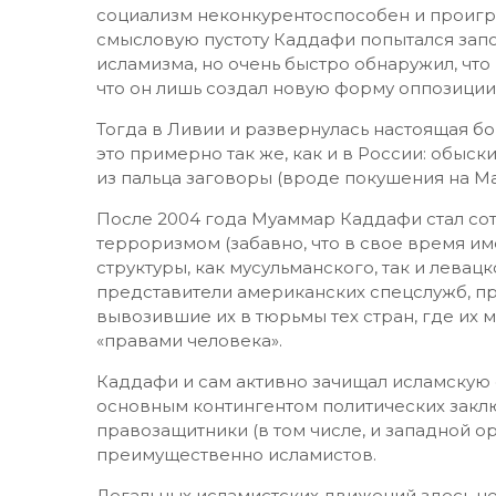
социализм неконкурентоспособен и проиг
смысловую пустоту Каддафи попытался запо
исламизма, но очень быстро обнаружил, что
что он лишь создал новую форму оппозиции
Тогда в Ливии и развернулась настоящая 
это примерно так же, как и в России: обыс
из пальца заговоры (вроде покушения на Ма
После 2004 года Муаммар Каддафи стал сот
терроризмом (забавно, что в свое время 
структуры, как мусульманского, так и левац
представители американских спецслужб, п
вывозившие их в тюрьмы тех стран, где их 
«правами человека».
Каддафи и сам активно зачищал исламскую
основным контингентом политических закл
правозащитники (в том числе, и западной о
преимущественно исламистов.
Легальных исламистских движений здесь не