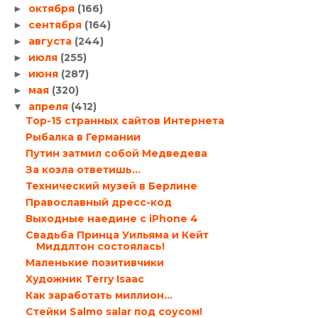
октября
(166)
►
сентября
(164)
►
августа
(244)
►
июля
(255)
►
июня
(287)
►
мая
(320)
►
апреля
(412)
▼
Top-15 странных сайтов Интернета
Рыбалка в Германии
Путин затмил собой Медведева
За козла ответишь…
Технический музей в Берлине
Православный дресс-код
Выходные наедине с iPhone 4
Свадьба Принца Уильяма и Кейт
Миддлтон состоялась!
Маленькие позитивчики
Художник Terry Isaac
Как заработать миллион…
Стейки Salmo salar под соусом!