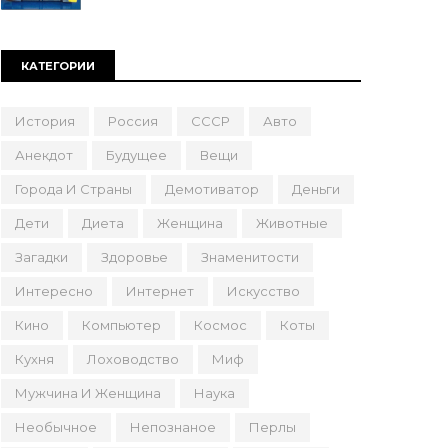
КАТЕГОРИИ
История
Россия
СССР
Авто
Анекдот
Будущее
Вещи
Города И Страны
Демотиватор
Деньги
Дети
Диета
Женщина
Животные
Загадки
Здоровье
Знаменитости
Интересно
Интернет
Искусство
Кино
Компьютер
Космос
Коты
Кухня
Лоховодство
Миф
Мужчина И Женщина
Наука
Необычное
Непознаное
Перлы