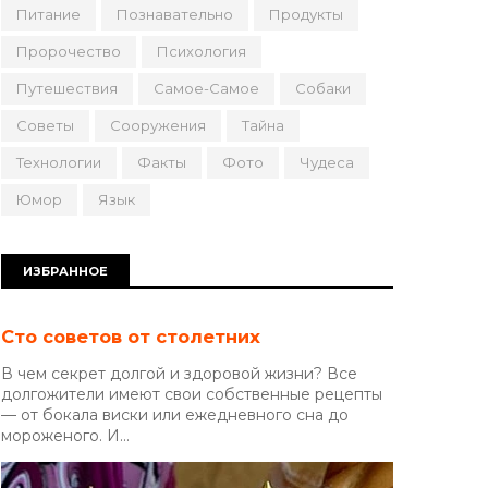
Питание
Познавательно
Продукты
Пророчество
Психология
Путешествия
Самое-Самое
Собаки
Советы
Сооружения
Тайна
Технологии
Факты
Фото
Чудеса
Юмор
Язык
ИЗБРАННОЕ
Сто советов от столетних
В чем секрет долгой и здоровой жизни? Все
долгожители имеют свои собственные рецепты
— от бокала виски или ежедневного сна до
мороженого. И...