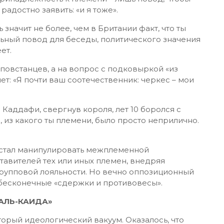
радостно заявить: «и я тоже».
 значит не более, чем в Британии факт, что ты
ьный повод для беседы, политического значения
ет.
повстанцев, а на вопрос с подковыркой «из
ет: «Я почти ваш соотечественник: черкес – мои
 Каддафи, свергнув короля, лет 10 боролся с
, из какого ты племени, было просто неприлично.
 стал манипулировать межплеменной
тавителей тех или иных племен, внедряя
групповой лояльности. Но вечно оппозиционный
 бесконечные «сдержки и противовесы».
АЛЬ-КАИДА»
орый идеологический вакуум. Оказалось, что