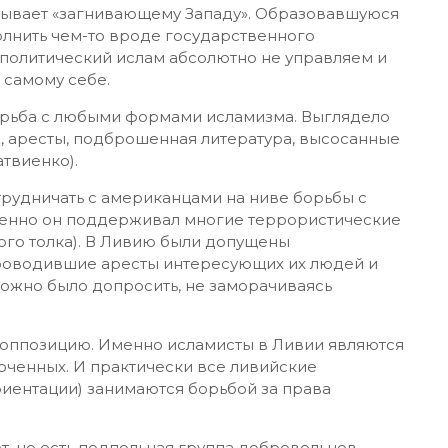
рывает «загнивающему Западу». Образовавшуюся
лнить чем-то вроде государственного
 политический ислам абсолютно не управляем и
 самому себе.
борьба с любыми формами исламизма. Выглядело
ки, аресты, подброшенная литература, высосанные
твиенко).
рудничать с американцами на ниве борьбы с
именно он поддерживал многие террористические
кого толка). В Ливию были допущены
роводившие аресты интересующих их людей и
можно было допросить, не заморачиваясь
 оппозицию. Именно исламисты в Ливии являются
юченных. И практически все ливийские
риентации) занимаются борьбой за права
т, но есть подпольная группа добровольцев-