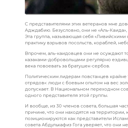
С представителями этих ветеранов мне дов
Адждабию. Безусловно, они не «Аль-Каида», х
Эта группа, называющая себя «Ливийскими
практику взрывов посольств, кораблей, неб
Впрочем, аль-каидовцев они не осуждают т
казаками-добровольцами регулярно ездивш
века повоевать за братушек-сербов.
Политическим лидерам повстанцев крайне т
отрядов»: люди с боевым опытом на вес золо
допускает. В Национальном переходном сов
одного представителя этой группы.
И вообще, из 30 членов совета, большая час
причине, что они находятся на территории,
позиционируются как представители Ислама
совета Абдульхафиз Гога уверяет, что они 