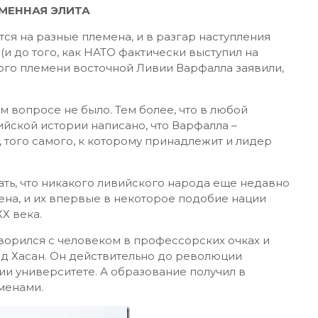
МЕННАЯ ЭЛИТА
ся на разные племена, и в разгар наступления
(и до того, как НАТО фактически выступил на
ого племени восточной Ливии Варфалла заявили,
ом вопросе не было. Тем более, что в любой
йской истории написано, что Варфалла –
того самого, к которому принадлежит и лидер
ать, что никакого ливийского народа еще недавно
ена, и их впервые в некоторое подобие нации
Х века.
оворился с человеком в профессорских очках и
ад Хасан. Он действительно до революции
и университете. А образование получил в
менами.