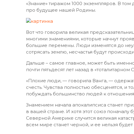
«Знание» тиражом 1000 экземпляров. В том
про будущее нашей Родины.
Вот что говорила великая предсказательни
многими знамениями, которые начнут проявл
большие перемены. Люди изменятся до неу
сотрясать землю, несчастья будут происходи
Дальше – самое главное, может быть именн
почти пятьдесят лет назад в «тоталитарном 
«Плохие люди, — говорила Ванга, — одержат
счесть. Чувства полностью обесценятся, и т
побуждать большинство людей к отношения
Знамением начала апокалипсиса станет прих
в вашей стране. И хотя этот союз поначалу б
Северной Америке случится великая катаст
всем мире станет черной, и ее нельзя будет 