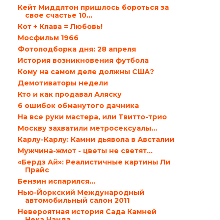
Кейт Миддлтон пришлось бороться за
свое счастье 10...
Кот + Клава = Любовь!
Мосфильм 1966
Фотоподборка дня: 28 апреля
История возникновения футбола
Кому на самом деле должны США?
Демотиваторы недели
Кто и как продавал Аляску
6 ошибок обманутого дачника
На все руки мастера, или Твитто-трио
Москву захватили метросексуалы…
Карлу-Карлу: Камни дьявола в Австалии
Мужчина-жмот - цветы не светят…
«Бердз Ай»: Реалистичные картины Ли
Прайс
Бензин испарился…
Нью-Йоркский Международный
автомобильный салон 2011
Невероятная история Сада Камней
Нека Чанда