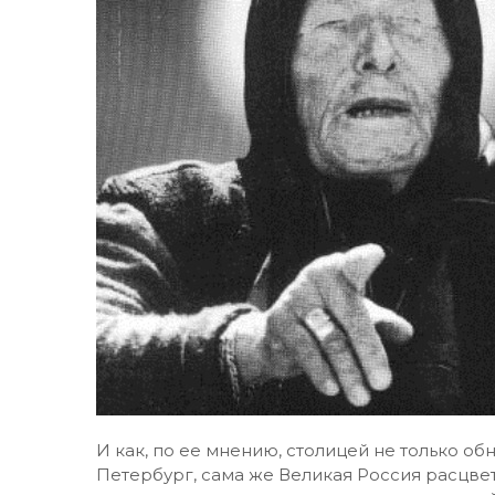
И как, по ее мнению, столицей не только об
Петербург, сама же Великая Россия расцвете