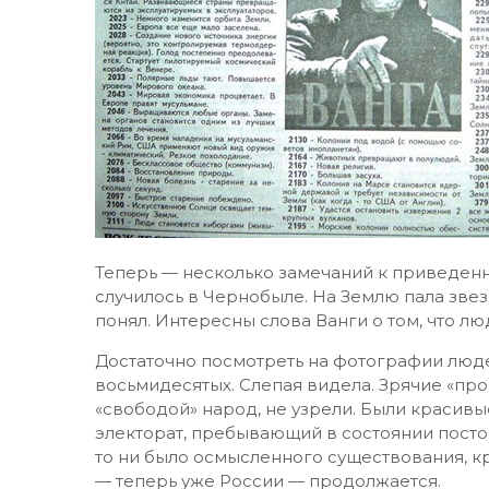
Теперь — несколько замечаний к приведенн
случилось в Чернобыле. На Землю пала зве
понял. Интересны слова Ванги о том, что л
Достаточно посмотреть на фотографии люде
восьмидесятых. Слепая видела. Зрячие «пр
«свободой» народ, не узрели. Были красивы
электорат, пребывающий в состоянии постоя
то ни было осмысленного существования, 
— теперь уже России — продолжается.