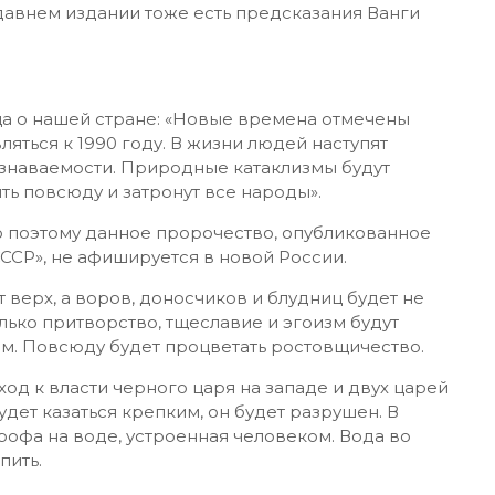
 давнем издании тоже есть предсказания Ванги
ца о нашей стране: «Новые времена отмечены
яться к 1990 году. В жизни людей наступят
знаваемости. Природные катаклизмы будут
ть повсюду и затронут все народы».
о поэтому данное пророчество, опубликованное
СССР», не афишируется в новой России.
 верх, а воров, доносчиков и блудниц будет не
олько притворство, тщеславие и эгоизм будут
м. Повсюду будет процветать ростовщичество.
од к власти черного царя на западе и двух царей
удет казаться крепким, он будет разрушен. В
рофа на воде, устроенная человеком. Вода во
пить.