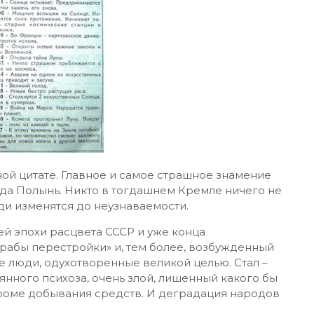
ой цитате. Главное и самое страшное знамение
зда Полынь. Никто в тогдашнем Кремле ничего не
юди изменятся до неузнаваемости.
й эпохи расцвета СССР и уже конца
орабы перестройки» и, тем более, возбужденный
е люди, одухотворенные великой целью. Стал –
нного психоза, очень злой, лишенный какого бы
кроме добывания средств. И деградация народов