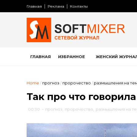
Главная
Реклама
Контакты
ГЛАВНАЯ
ИЗБРАННОЕ
ЖЕНСКИЙ ЖУРНА
Home
/
прогноз
/
пророчество
/
размышления на те
Так про что говорила
00:30
-
прогноз
,
пророчество
,
размышления на т