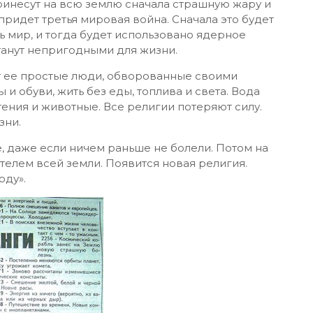
ринесут на всю землю сначала страшную жару и
придет третья мировая война. Сначала это будет
ь мир, и тогда будет использовано ядерное
танут непригодными для жизни.
ут ее простые люди, обворованные своими
и обуви, жить без еды, топлива и света. Вода
тения и животные. Все религии потеряют силу.
зни.
, даже если ничем раньше не болели. Потом на
ителем всей земли. Появится новая религия.
оду».