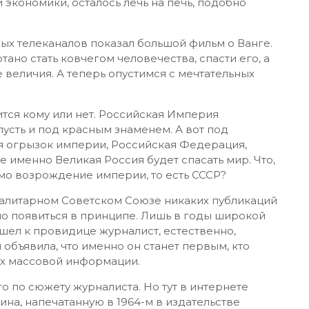
 экономики, осталось лечь на печь, подобно
ых телеканалов показал большой фильм о Ванге.
ано стать ковчегом человечества, спасти его, а
величия. А теперь опустимся с мечтательных
ится кому или нет. Российская Империя
пусть и под красным знаменем. А вот под
я огрызок империи, Российская Федерация,
 именно Великая Россия будет спасать мир. Что,
мо возрождение империи, то есть СССР?
оталитарном Советском Союзе никаких публикаций
ло появиться в принципе. Лишь в годы широкой
ишел к провидице журналист, естественно,
объявила, что именно он станет первым, кто
ах массовой информации.
о по сюжету журналиста. Но тут в интернете
на, напечатанную в 1964-м в издательстве