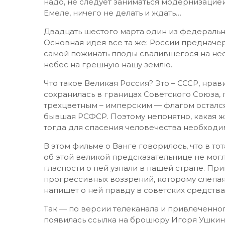
надо, не следует заниматься модернизацией
Емеле, ничего не делать и ждать…
Двадцать шестого марта один из федеральн
Основная идея все та же: России предначерт
самой пожинать плоды свалившегося на нее 
небес на грешную нашу землю.
Что такое Великая Россия? Это – СССР, нрав
сохранилась в границах Советского Союза, 
трехцветным – имперским — флагом осталс
бывшая РСФСР. Поэтому непонятно, какая же
тогда для спасения человечества необходи
В этом фильме о Ванге говорилось, что в т
об этой великой предсказательнице не мог
гласности о ней узнали в нашей стране. Пр
прогрессивных воззрений, которому слепая 
напишет о ней правду в советских средств
Так — по версии телеканала и привлеченног
появилась ссылка на брошюру Игоря Ушкини