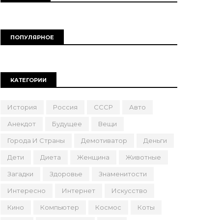
ПОПУЛЯРНОЕ
КАТЕГОРИИ
История
Россия
СССР
Авто
Анекдот
Будущее
Вещи
Города И Страны
Демотиватор
Деньги
Дети
Диета
Женщина
Животные
Загадки
Здоровье
Знаменитости
Интересно
Интернет
Искусство
Кино
Компьютер
Космос
Коты