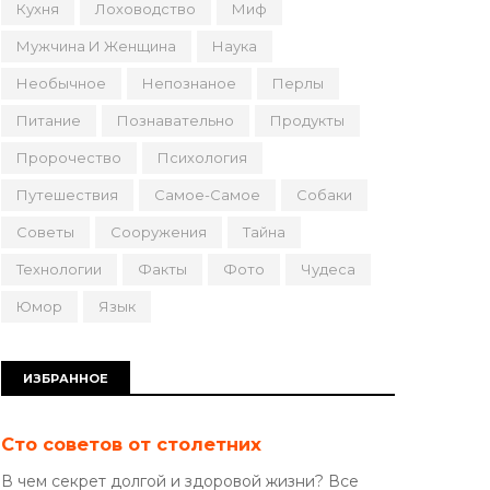
Кухня
Лоховодство
Миф
Мужчина И Женщина
Наука
Необычное
Непознаное
Перлы
Питание
Познавательно
Продукты
Пророчество
Психология
Путешествия
Самое-Самое
Собаки
Советы
Сооружения
Тайна
Технологии
Факты
Фото
Чудеса
Юмор
Язык
ИЗБРАННОЕ
Сто советов от столетних
В чем секрет долгой и здоровой жизни? Все