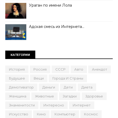
Ураган по имени Лола
Адская смесь из Интернета…
КАТЕГОРИИ
История
Россия
СССР
Авто
Анекдот
Будущее
Вещи
Города И Страны
Демотиватор
Деньги
Дети
Диета
Женщина
Животные
Загадки
Здоровье
Знаменитости
Интересно
Интернет
Искусство
Кино
Компьютер
Космос