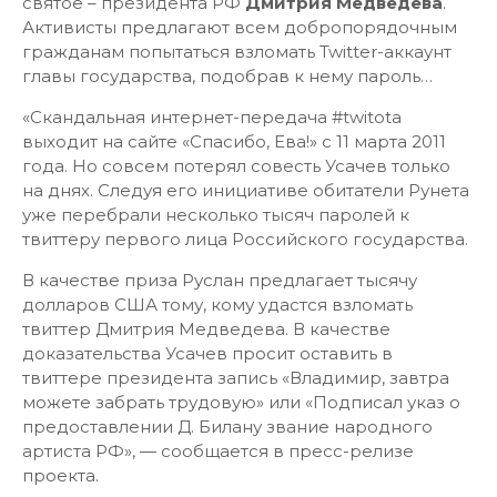
святое – президента РФ
Дмитрия Медведева
.
Активисты предлагают всем добропорядочным
гражданам попытаться взломать Twitter-аккаунт
главы государства, подобрав к нему пароль…
«Скандальная интернет-передача #twitota
выходит на сайте «Спасибо, Ева!» с 11 марта 2011
года. Но совсем потерял совесть Усачев только
на днях. Следуя егo инициативе обитатели Рунета
уже перебрали несколько тысяч паролей к
твиттеру первого лица Российского государства.
В качестве приза Руслан предлагает тысячу
долларов США тому, кому удастся взломать
твиттер Дмитрия Медведева. В качестве
доказательства Усачев просит оставить в
твиттере президента запись «Владимир, завтра
можете забрать трудовую» или «Подписал указ о
предоставлении Д. Билану звание народного
артиста РФ», — сообщается в пресс-релизе
проекта.