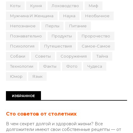
Коты
Кухня
Лоховодство
Миф
Мужчина И Женщина
Наука
Необычное
Непознаное
Перлы
Питание
Познавательно
Продукты
Пророчество
Психология
Путешествия
Самое-Самое
Собаки
Советы
Сооружения
Тайна
Технологии
Факты
Фото
Чудеса
Юмор
Язык
ИЗБРАННОЕ
Сто советов от столетних
В чем секрет долгой и здоровой жизни? Все
долгожители имеют свои собственные рецепты — от