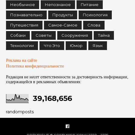
Необычное
Непознаное
Питание
Познавательно
Продукты
Психология
Путешествия
Самое-Самое
Слова
Собаки
Советы
Сооружения
Тайна
Технологии
Что Это
Юмор
Язык
Реклама на сайте
Политика конфиденциальности
Редакция не несет ответственности за достоверность информации,
содержащейся в рекламных объявленияx
39,168,656
randomposts