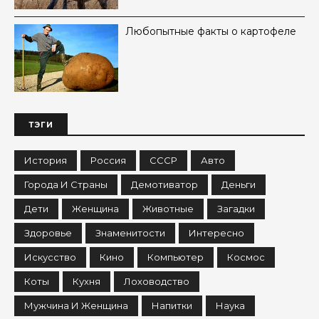
Любопытные факты о картофеле
ТЭГИ
История
Россия
СССР
Авто
Города И Страны
Демотиватор
Деньги
Дети
Женщина
Животные
Загадки
Здоровье
Знаменитости
Интересно
Искусство
Кино
Компьютер
Космос
Коты
Кухня
Лоховодство
Мужчина И Женщина
Напитки
Наука