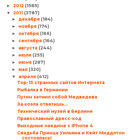
2012
(1585)
►
2011
(3787)
▼
декабря
(184)
►
ноября
(174)
►
октября
(166)
►
сентября
(164)
►
августа
(244)
►
июля
(255)
►
июня
(287)
►
мая
(320)
►
апреля
(412)
▼
Top-15 странных сайтов Интернета
Рыбалка в Германии
Путин затмил собой Медведева
За козла ответишь…
Технический музей в Берлине
Православный дресс-код
Выходные наедине с iPhone 4
Свадьба Принца Уильяма и Кейт Миддлтон
состоялась!