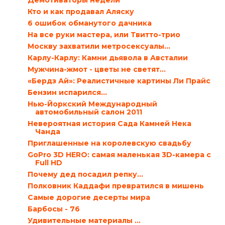
Демотиваторы недели
Кто и как продавал Аляску
6 ошибок обманутого дачника
На все руки мастера, или Твитто-трио
Москву захватили метросексуалы…
Карлу-Карлу: Камни дьявола в Австалии
Мужчина-жмот - цветы не светят…
«Бердз Ай»: Реалистичные картины Ли Прайс
Бензин испарился…
Нью-Йоркский Международный
автомобильный салон 2011
Невероятная история Сада Камней Нека
Чанда
Приглашенные на королевскую свадьбу
GoPro 3D HERO: самая маленькая 3D-камера с
Full HD
Почему дед посадил репку…
Полковник Каддафи превратился в мишень
Самые дорогие десерты мира
Барбосы - 76
Удивительные материалы ...