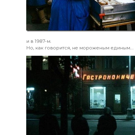
и в 1987-м.
Но, как говорится, не мороженым единым…