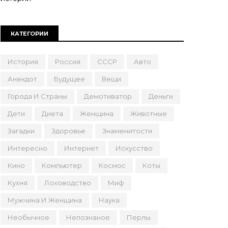
КАТЕГОРИИ
История
Россия
СССР
Авто
Анекдот
Будущее
Вещи
Города И Страны
Демотиватор
Деньги
Дети
Диета
Женщина
Животные
Загадки
Здоровье
Знаменитости
Интересно
Интернет
Искусство
Кино
Компьютер
Космос
Коты
Кухня
Лоховодство
Миф
Мужчина И Женщина
Наука
Необычное
Непознаное
Перлы