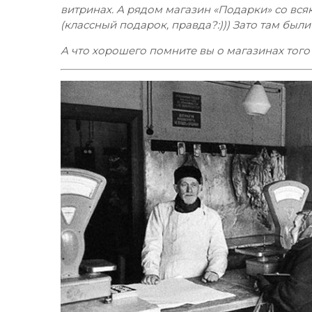
витринах. А рядом магазин «Подарки» со вс
(классный подарок, правда?:))) Зато там был
А что хорошего помните вы о магазинах тог