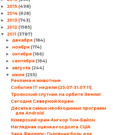
2015
(498)
►
2014
(628)
►
2013
(743)
►
2012
(1585)
►
2011
(3787)
▼
декабря
(184)
►
ноября
(174)
►
октября
(166)
►
сентября
(164)
►
августа
(244)
►
июля
(255)
▼
Реклама и животные
События IT недели (25.07-31.07.11)
Троянский спутник на орбите Земли!
Сегодня Северной Кореи
Десятка самых необходимых программ
для Android
Кхмерский храм Ангкор Том-Байон
Наглядная оценка госдолга США
Зара Филлипс: Головная боль для