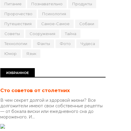
Питание
Познавательно
Продукты
Пророчество
Психология
Путешествия
Самое-Самое
Собаки
Советы
Сооружения
Тайна
Технологии
Факты
Фото
Чудеса
Юмор
Язык
ИЗБРАННОЕ
Сто советов от столетних
В чем секрет долгой и здоровой жизни? Все
долгожители имеют свои собственные рецепты
— от бокала виски или ежедневного сна до
мороженого. И...