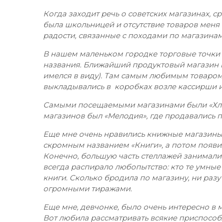
Когда заходит речь о советских магазинах, 
была школьницей и отсутствие товаров меня 
радости, связанные с походами по магазинам
В нашем маленьком городке торговые точки 
названия. Ближайший продуктовый магазин 
имелся в виду). Там самым любимым товаро
выкладывались в коробках возле кассирши и
Самыми посещаемыми магазинами были «Хле
магазинов был «Мелодия», где продавались 
Еще мне очень нравились книжные магазины.
скромным названием «Книги», а потом появ
Конечно, большую часть стеллажей занимали
всегда распирало любопытство: кто те умные
книги. Сколько бродила по магазину, ни разу
огромными тиражами.
Еще мне, девчонке, было очень интересно в 
Вот любила рассматривать всякие приспособ