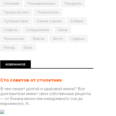
Питание
Познавательно
Продукты
Пророчество
Психология
Путешествия
Самое-Самое
Собаки
Советы
Сооружения
Тайна
Технологии
Факты
Фото
Чудеса
Юмор
Язык
ИЗБРАННОЕ
Сто советов от столетних
В чем секрет долгой и здоровой жизни? Все
долгожители имеют свои собственные рецепты
— от бокала виски или ежедневного сна до
мороженого. И...