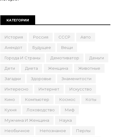
КАТЕГОРИИ
История
Россия
СССР
Авто
Анекдот
Будущее
Вещи
Города И Страны
Демотиватор
Деньги
Дети
Диета
Женщина
Животные
Загадки
Здоровье
Знаменитости
Интересно
Интернет
Искусство
Кино
Компьютер
Космос
Коты
Кухня
Лоховодство
Миф
Мужчина И Женщина
Наука
Необычное
Непознаное
Перлы