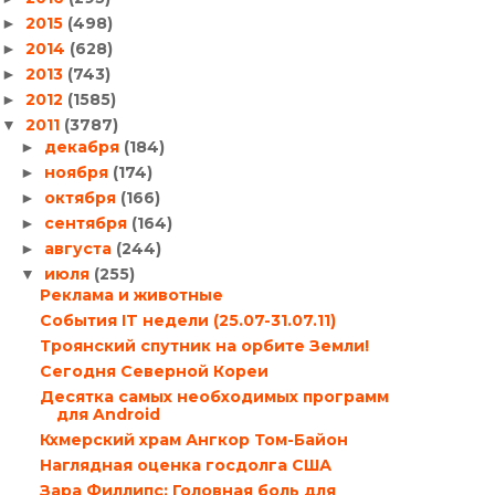
2015
(498)
►
2014
(628)
►
2013
(743)
►
2012
(1585)
►
2011
(3787)
▼
декабря
(184)
►
ноября
(174)
►
октября
(166)
►
сентября
(164)
►
августа
(244)
►
июля
(255)
▼
Реклама и животные
События IT недели (25.07-31.07.11)
Троянский спутник на орбите Земли!
Сегодня Северной Кореи
Десятка самых необходимых программ
для Android
Кхмерский храм Ангкор Том-Байон
Наглядная оценка госдолга США
Зара Филлипс: Головная боль для