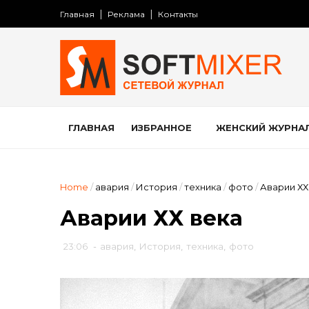
Главная
Реклама
Контакты
ГЛАВНАЯ
ИЗБРАННОЕ
ЖЕНСКИЙ ЖУРНА
Home
/
авария
/
История
/
техника
/
фото
/
Аварии ХХ
Аварии ХХ века
23:06
-
авария
,
История
,
техника
,
фото