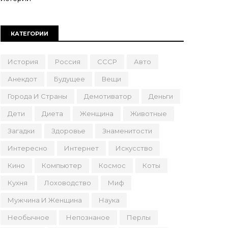
КАТЕГОРИИ
История
Россия
СССР
Авто
Анекдот
Будущее
Вещи
Города И Страны
Демотиватор
Деньги
Дети
Диета
Женщина
Животные
Загадки
Здоровье
Знаменитости
Интересно
Интернет
Искусство
Кино
Компьютер
Космос
Коты
Кухня
Лоховодство
Миф
Мужчина И Женщина
Наука
Необычное
Непознаное
Перлы