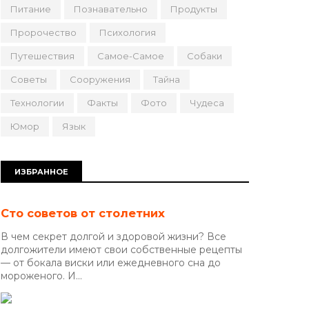
Питание
Познавательно
Продукты
Пророчество
Психология
Путешествия
Самое-Самое
Собаки
Советы
Сооружения
Тайна
Технологии
Факты
Фото
Чудеса
Юмор
Язык
ИЗБРАННОЕ
Сто советов от столетних
В чем секрет долгой и здоровой жизни? Все
долгожители имеют свои собственные рецепты
— от бокала виски или ежедневного сна до
мороженого. И...