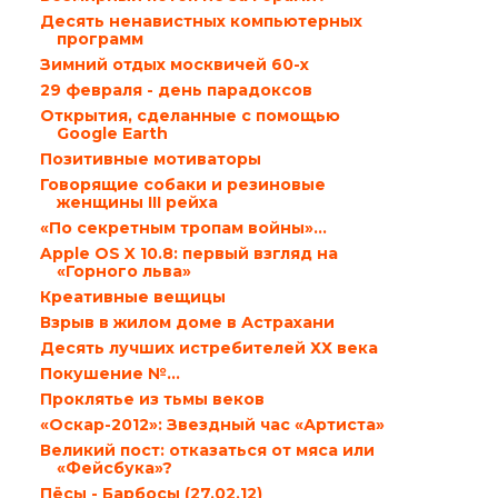
Десять ненавистных компьютерных
программ
Зимний отдых москвичей 60-х
29 февраля - день парадоксов
Открытия, сделанные с помощью
Google Earth
Позитивные мотиваторы
Говорящие собаки и резиновые
женщины III рейха
«По секретным тропам войны»…
Apple OS X 10.8: первый взгляд на
«Горного льва»
Креативные вещицы
Взрыв в жилом доме в Астрахани
Десять лучших истребителей ХХ века
Покушение №…
Проклятье из тьмы веков
«Оскар-2012»: Звездный час «Артиста»
Великий пост: отказаться от мяса или
«Фейсбука»?
Пёсы - Барбосы (27.02.12)