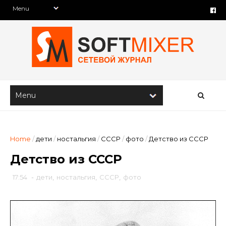
Home
/
дети
/
ностальгия
/
СССР
/
фото
/
Детство из СССР
Детство из СССР
17:54
-
дети
,
ностальгия
,
СССР
,
фото