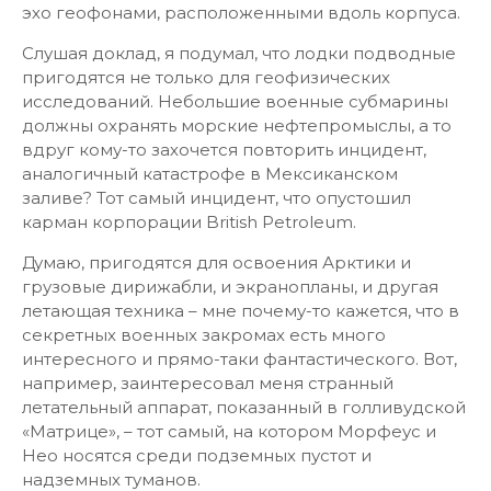
эхо геофонами, расположенными вдоль корпуса.
Слушая доклад, я подумал, что лодки подводные
пригодятся не только для геофизических
исследований. Небольшие военные субмарины
должны охранять морские нефтепромыслы, а то
вдруг кому-то захочется повторить инцидент,
аналогичный катастрофе в Мексиканском
заливе? Тот самый инцидент, что опустошил
карман корпорации British Petroleum.
Думаю, пригодятся для освоения Арктики и
грузовые дирижабли, и экранопланы, и другая
летающая техника – мне почему-то кажется, что в
секретных военных закромах есть много
интересного и прямо-таки фантастического. Вот,
например, заинтересовал меня странный
летательный аппарат, показанный в голливудской
«Матрице», – тот самый, на котором Морфеус и
Нео носятся среди подземных пустот и
надземных туманов.