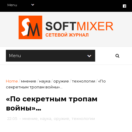
Home
/
мнение
/
наука
/
оружие
/
технологии
/
«По
секретным тропам войны»…
«По секретным тропам
войны»…
22:05
-
мнение
,
наука
,
оружие
,
технологии