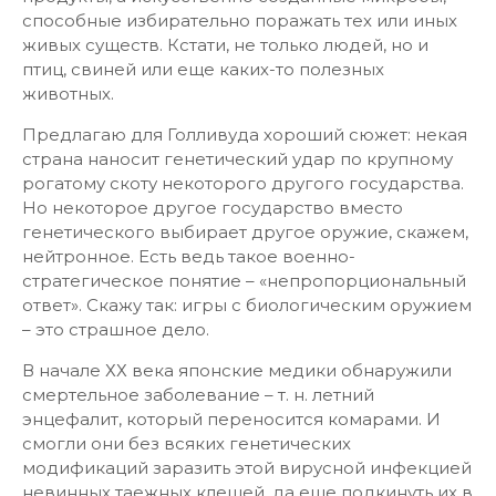
способные избирательно поражать тех или иных
живых существ. Кстати, не только людей, но и
птиц, свиней или еще каких-то полезных
животных.
Предлагаю для Голливуда хороший сюжет: некая
страна наносит генетический удар по крупному
рогатому скоту некоторого другого государства.
Но некоторое другое государство вместо
генетического выбирает другое оружие, скажем,
нейтронное. Есть ведь такое военно-
стратегическое понятие – «непропорциональный
ответ». Скажу так: игры с биологическим оружием
– это страшное дело.
В начале ХХ века японские медики обнаружили
смертельное заболевание – т. н. летний
энцефалит, который переносится комарами. И
смогли они без всяких генетических
модификаций заразить этой вирусной инфекцией
невинных таежных клещей, да еще подкинуть их в