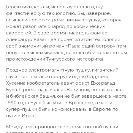
Геофизики, кстати, используют еще одну
фантастическую технологию. Вы, наверное,
слышали про электромагнитную пушку, которая
может разогнать снаряд до космических
скоростей. В свое время писатель-фантаст
Александр Казанцев посветил этой технологии
свой знаменитый роман «Пылающий остров» (там
попутно высказывалась догадка об инопланетном
происхождении Тунгусского метеорита).
Позднее электромагнитную пушку, гигантский
гаусс-ган, пытался соорудить для Саддама
Хусейна изобретатель-авантюрист Джеральд
Булл. Проект назывался «Вавилон», но так же, как
и библейская башня, он не был завершен: в марте
1990 года Булл был убит в Брюсселе, а части
супер-пушки были конфискованы в Европе по
пути в Ирак.
Между тем, принцип электромагнитной пушки