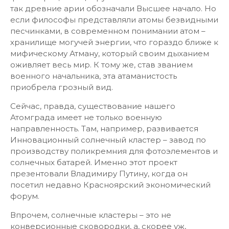
так древние арии обозначали Высшее начало. Но
если философы представляли атомы безвидными
песчинками, в современном понимании атом –
хранилище могучей энергии, что гораздо ближе к
мифическому Атману, который своим дыханием
оживляет весь мир. К тому же, став званием
военного начальника, эта атаманистость
приобрела грозный вид.
Сейчас, правда, существование нашего
Атомграда имеет не только военную
направленность. Там, например, развивается
Инновационный солнечный кластер – завод по
производству поликремния для фотоэлементов и
солнечных батарей. Именно этот проект
презентовали Владимиру Путину, когда он
посетил недавно Красноярский экономический
форум.
Впрочем, солнечные кластеры – это не
конверсионные сковородки, а, скорее уж,