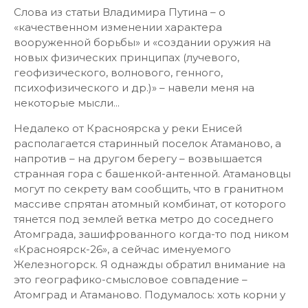
Слова из статьи Владимира Путина – о
«качественном изменении характера
вооруженной борьбы» и «создании оружия на
новых физических принципах (лучевого,
геофизического, волнового, генного,
психофизического и др.)» – навели меня на
некоторые мысли...
Недалеко от Красноярска у реки Енисей
располагается старинный поселок Атаманово, а
напротив – на другом берегу – возвышается
странная гора с башенкой-антенной. Атамановцы
могут по секрету вам сообщить, что в гранитном
массиве спрятан атомный комбинат, от которого
тянется под землей ветка метро до соседнего
Атомграда, зашифрованного когда-то под ником
«Красноярск-26», а сейчас именуемого
Железногорск. Я однажды обратил внимание на
это географико-смысловое совпадение –
Атомград и Атаманово. Подумалось: хоть корни у