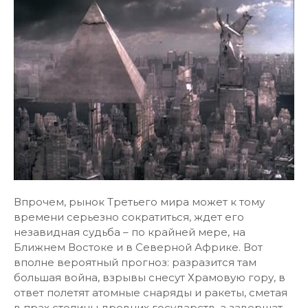
Впрочем, рынок Третьего мира может к тому
времени серьезно сократиться, ждет его
незавидная судьба – по крайней мере, на
Ближнем Востоке и в Северной Африке. Вот
вполне вероятный прогноз: разразится там
большая война, взрывы снесут Храмовую гору, в
ответ полетят атомные снаряды и ракеты, сметая
в прах столицы древних государств, а завершат