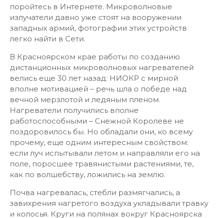
поройтесь в Интернете. Микроволновые
излучатели давно уже стоят на вооружении
западных армий, фотографии этих устройств
легко найти в Сети.
В Красноярском крае работы по созданию
дистанционных микроволновых нагревателей
велись еще 30 лет назад: НИОКР с мирной
вполне мотивацией – речь шла о победе над
вечной мерзлотой и ледяным пленом.
Нагреватели получились вполне
работоспособными – Снежной Королеве не
поздоровилось бы. Но обладали они, ко всему
прочему, еще одним интересным свойством:
если луч испытывали летом и направляли его на
поле, поросшее травянистыми растениями, те,
как по волшебству, ложились на землю.
Почва нагревалась, стебли размягчались, а
завихрения нагретого воздуха укладывали травку
и колосья. Круги на полянах вокруг Красноярска