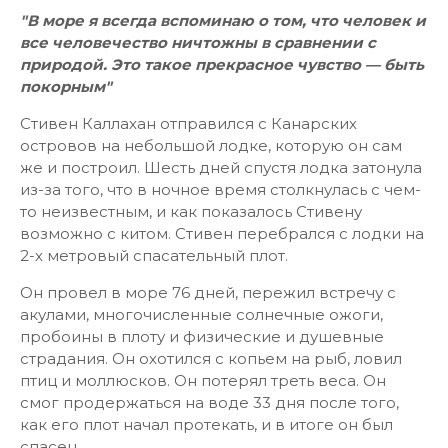
"В море я всегда вспоминаю о том, что человек и
все человечество ничтожны в сравнении с
природой. Это такое прекрасное чувство — быть
покорным"
Стивен Каллахан отправился с Канарских
островов на небольшой лодке, которую он сам
же и построил. Шесть дней спустя лодка затонула
из-за того, что в ночное время столкнулась с чем-
то неизвестным, и как показалось Стивену
возможно с китом. Стивен перебрался с лодки на
2-х метровый спасательный плот.
Он провел в море 76 дней, пережил встречу с
акулами, многочисленные солнечные ожоги,
пробоины в плоту и физические и душевные
страдания. Он охотился с копьем на рыб, ловил
птиц и моллюсков. Он потерял треть веса. Он
смог продержаться на воде 33 дня после того,
как его плот начал протекать, и в итоге он был
спасен.