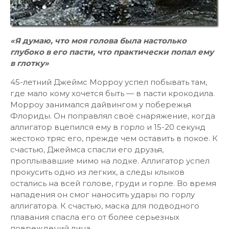
«Я думаю, что моя голова была настолько
глубоко в его пасти, что практически попал ему
в глотку»
45-летний Джеймс Морроу успел побывать там,
где мало кому хочется быть — в пасти крокодила.
Морроу занимался дайвингом у побережья
Флориды. Он поправлял своё снаряжение, когда
аллигатор вцепился ему в горло и 15-20 секунд
жестоко тряс его, прежде чем оставить в покое. К
счастью, Джеймса спасли его друзья,
проплывавшие мимо на лодке. Аллигатор успел
прокусить одно из легких, а следы клыков
остались на всей голове, груди и горле. Во время
нападения он смог наносить удары по горлу
аллигатора. К счастью, маска для подводного
плавания спасла его от более серьезных
повреждений лица.