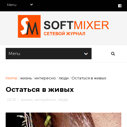
Home
/
жизнь
/
интересно
/
люди
/
Остаться в живых
Остаться в живых
02:51
-
жизнь
,
интересно
,
люди