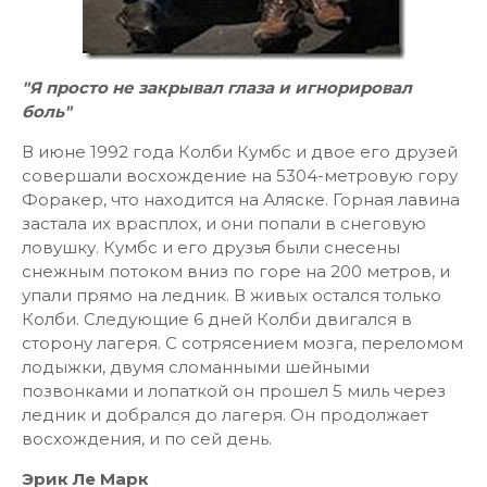
"Я просто не закрывал глаза и игнорировал
боль"
В июне 1992 года Колби Кумбс и двое его друзей
совершали восхождение на 5304-метровую гору
Форакер, что находится на Аляске. Горная лавина
застала их врасплох, и они попали в снеговую
ловушку. Кумбс и его друзья были снесены
снежным потоком вниз по горе на 200 метров, и
упали прямо на ледник. В живых остался только
Колби. Следующие 6 дней Колби двигался в
сторону лагеря. С сотрясением мозга, переломом
лодыжки, двумя сломанными шейными
позвонками и лопаткой он прошел 5 миль через
ледник и добрался до лагеря. Он продолжает
восхождения, и по сей день.
Эрик Ле Марк