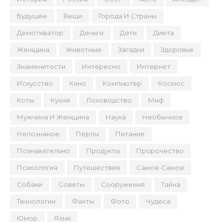
Будущее
Вещи
Города И Страны
Демотиватор
Деньги
Дети
Диета
Женщина
Животные
Загадки
Здоровье
Знаменитости
Интересно
Интернет
Искусство
Кино
Компьютер
Космос
Коты
Кухня
Лоховодство
Миф
Мужчина И Женщина
Наука
Необычное
Непознаное
Перлы
Питание
Познавательно
Продукты
Пророчество
Психология
Путешествия
Самое-Самое
Собаки
Советы
Сооружения
Тайна
Технологии
Факты
Фото
Чудеса
Юмор
Язык