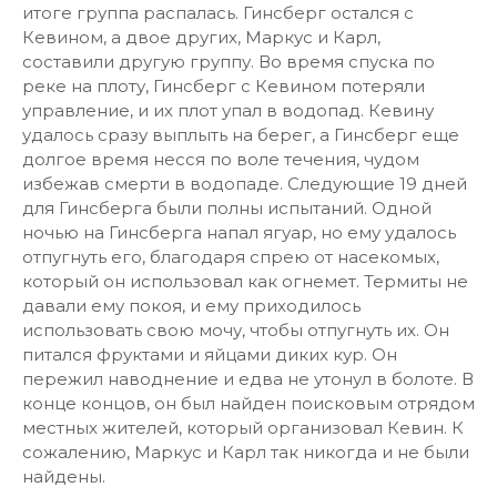
итоге группа распалась.
Гинсберг остался с
Кевином, а двое других, Маркус и Карл,
составили другую группу. Во время спуска по
реке на плоту, Гинсберг с Кевином потеряли
управление, и их плот упал в водопад. Кевину
удалось сразу выплыть на берег, а Гинсберг еще
долгое время несся по воле течения, чудом
избежав смерти в водопаде. Следующие 19 дней
для Гинсберга были полны испытаний. Одной
ночью на Гинсберга напал ягуар, но ему удалось
отпугнуть его, благодаря спрею от насекомых,
который он использовал как огнемет. Термиты не
давали ему покоя, и ему приходилось
использовать свою мочу, чтобы отпугнуть их. Он
питался фруктами и яйцами диких кур. Он
пережил наводнение и едва не утонул в болоте. В
конце концов, он был найден поисковым отрядом
местных жителей, который организовал Кевин. К
сожалению, Маркус и Карл так никогда и не были
найдены.