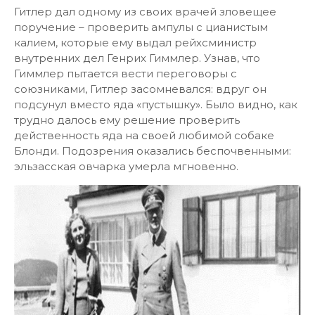
Гитлер дал одному из своих врачей зловещее
поручение – проверить ампулы с цианистым
калием, которые ему выдал рейхсминистр
внутренних дел Генрих Гиммлер. Узнав, что
Гиммлер пытается вести переговоры с
союзниками, Гитлер засомневался: вдруг он
подсунул вместо яда «пустышку». Было видно, как
трудно далось ему решение проверить
действенность яда на своей любимой собаке
Блонди. Подозрения оказались беспочвенными:
эльзасская овчарка умерла мгновенно.