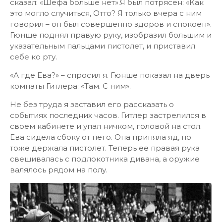
сказал: «Шефа больше нет».Я был потрясен: «Как
это могло случиться, Отто? Я только вчера с ним
говорил – он был совершенно здоров и спокоен».
Гюнше поднял правую руку, изобразил большим и
указательным пальцами пистолет, и приставил
себе ко рту.
«А где Ева?» – спросил я. Гюнше показал на дверь
комнаты Гитлера: «Там. С ним».
Не без труда я заставил его рассказать о
событиях последних часов. Гитлер застрелился в
своем кабинете и упал ничком, головой на стол.
Ева сидела сбоку от него. Она приняла яд, но
тоже держала пистолет. Теперь ее правая рука
свешивалась с подлокотника дивана, а оружие
валялось рядом на полу.