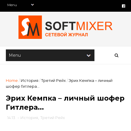
Home
/
История
/
Третий Рейх
/
Эрих Кемпка – личный
шофер Гитлера...
Эрих Кемпка – личный шофер
Гитлера...
14:13
-
История
,
Третий Рейх