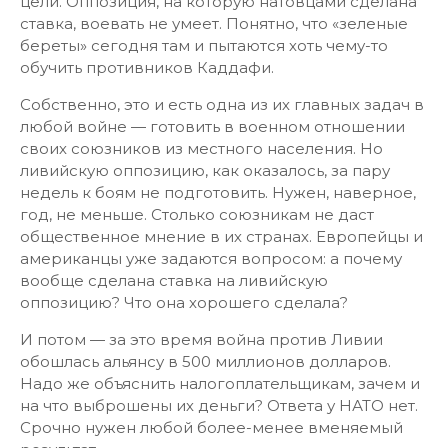
цели. Оппозиция, на которую натовцами сделана
ставка, воевать не умеет. Понятно, что «зеленые
береты» сегодня там и пытаются хоть чему-то
обучить противников Каддафи.
Собственно, это и есть одна из их главных задач в
любой войне — готовить в военном отношении
своих союзников из местного населения. Но
ливийскую оппозицию, как оказалось, за пару
недель к боям не подготовить. Нужен, наверное,
год, не меньше. Столько союзникам не даст
общественное мнение в их странах. Европейцы и
американцы уже задаются вопросом: а почему
вообще сделана ставка на ливийскую
оппозицию? Что она хорошего сделала?
И потом — за это время война против Ливии
обошлась альянсу в 500 миллионов долларов.
Надо же объяснить налогоплательщикам, зачем и
на что выброшены их деньги? Ответа у НАТО нет.
Срочно нужен любой более-менее вменяемый