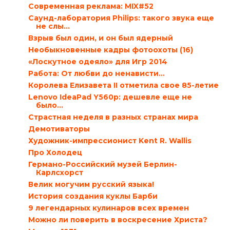
Современная реклама: MIX#52
Саунд-лаборатория Philips: такого звука еще
не слы...
Взрыв был один, и он был ядерный
Необыкновенные кадры фотоохоты (16)
«Лоскутное одеяло» для Игр 2014
Работа: От любви до ненависти…
Королева Елизавета II отметила свое 85-летие
Lenovo IdeaPad Y560p: дешевле еще не
было…
Страстная неделя в разных странах мира
Демотиваторы
Художник-импрессионист Kent R. Wallis
Про Холодец
Германо-Российский музей Берлин-
Карлсхорст
Велик могучим русский языка!
История создания куклы Барби
9 легендарных кулинаров всех времен
Можно ли поверить в воскресение Христа?