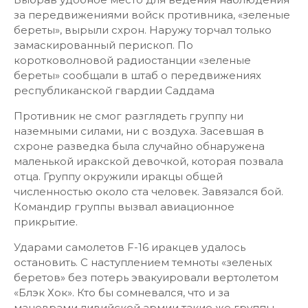
за передвижениями войск противника, «зеленые
береты», вырыли схрон. Наружу торчал только
замаскированный перископ. По
коротковолновой радиостанции «зеленые
береты» сообщали в штаб о передвижениях
республиканской гвардии Саддама
Противник не смог разглядеть группу ни
наземными силами, ни с воздуха. Засевшая в
схроне разведка была случайно обнаружена
маленькой иракской девочкой, которая позвала
отца. Группу окружили иракцы общей
численностью около ста человек. Завязался бой.
Командир группы вызвал авиационное
прикрытие.
Ударами самолетов F-16 иракцев удалось
остановить. С наступлением темноты «зеленых
беретов» без потерь эвакуировали вертолетом
«Блэк Хок». Кто бы сомневался, что и за
маневрами ливийской армии такие же группы