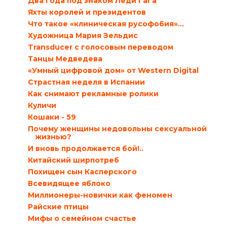
Два года под знаком Леди ГаГа
Яхты королей и президентов
Что такое «клиническая русофобия»…
Художница Мария Зельдис
Transducer с голосовым переводом
Танцы Медведева
«Умный цифровой дом» от Western Digital
Страстная неделя в Испании
Как снимают рекламные ролики
Куличи
Кошаки - 59
Почему женщины недовольны сексуальной
жизнью?
И вновь продолжается бой!..
Китайский ширпотреб
Похищен сын Касперского
Всевидящее яблоко
Миллионеры-новички как феномен
Райские птицы
Мифы о семейном счастье