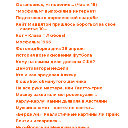
Остановись, мгновение... (Часть 18)
"Мосфильм" выложили в интернет!
Подготовка к королевской свадьбе
Кейт Миддлтон пришлось бороться за свое
счастье 10...
Кот + Клава = Любовь!
Мосфильм 1966
Фотоподборка дня: 28 апреля
История возникновения футбола
Кому на самом деле должны США?
Демотиваторы недели
Кто и как продавал Аляску
6 ошибок обманутого дачника
На все руки мастера, или Твитто-трио
Москву захватили метросексуалы…
Карлу-Карлу: Камни дьявола в Австалии
Мужчина-жмот - цветы не светят…
«Бердз Ай»: Реалистичные картины Ли Прайс
Бензин испарился…
Нью-Йоркский Международный