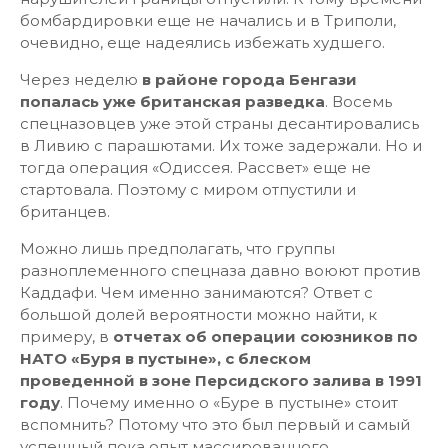
бомбардировки еще не начались и в Триполи,
очевидно, еще надеялись избежать худшего.
Через неделю
в районе города Бенгази
попалась уже британская разведка
. Восемь
спецназовцев уже этой страны десантировались
в Ливию с парашютами. Их тоже задержали. Но и
тогда операция «Одиссея. Рассвет» еще не
стартовала. Поэтому с миром отпустили и
британцев.
Можно лишь предполагать, что группы
разноплеменного спецназа давно воюют против
Каддафи. Чем именно занимаются? Ответ с
большой долей вероятности можно найти, к
примеру, в
отчетах об операции союзников по
НАТО «Буря в пустыне», с блеском
проведенной в зоне Персидского залива в 1991
году
. Почему именно о «Буре в пустыне» стоит
вспомнить? Потому что это был первый и самый
успешный пока опыт массированного