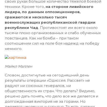
своих руках большое количество тяжелой боевой
техники. Кроме того,
на стороне ливийского
лидера, по данным оппозиционеров,
сражаются и несколько тысяч
военнослужащих республиканской гвардии
республики Чад
. Противостоят им всего около
тысячи плохо организованных и слабо обученных
повстанцев. Как ни бомби – при таком
соотношении сил на поле боя надежд на победу
немного.
Майкл Маллен
Словом, достигнутые на сегодняшний день
результаты операции «Одиссея. Рассвет» не
радуют ни союзных генералов, ни
общественность их стран. Что делать? Видимо,
решено дать понять, что дело все же делается и
долгожданная виктория не за горами. Но
делается неспешно и скрытно. То есть, силами