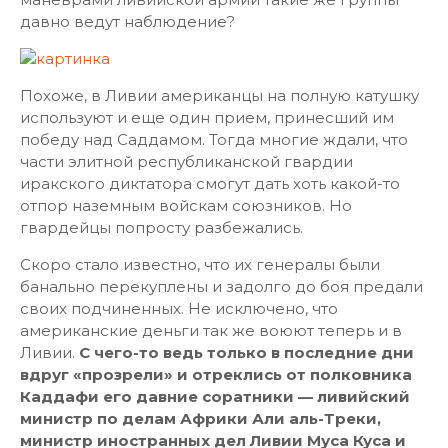
давно ведут наблюдение?
Похоже, в Ливии американцы на полную катушку
используют и еще один прием, принесший им
победу над Саддамом. Тогда многие ждали, что
части элитной республиканской гвардии
иракского диктатора смогут дать хоть какой-то
отпор наземным войскам союзников. Но
гвардейцы попросту разбежались.
Скоро стало известно, что их генералы были
банально перекуплены и задолго до боя предали
своих подчиненных. Не исключено, что
американские деньги так же воюют теперь и в
Ливии.
С чего-то ведь только в последние дни
вдруг «прозрели» и отреклись от полковника
Каддафи его давние соратники — ливийский
министр по делам Африки Али аль-Треки,
министр иностранных дел Ливии Муса Куса и