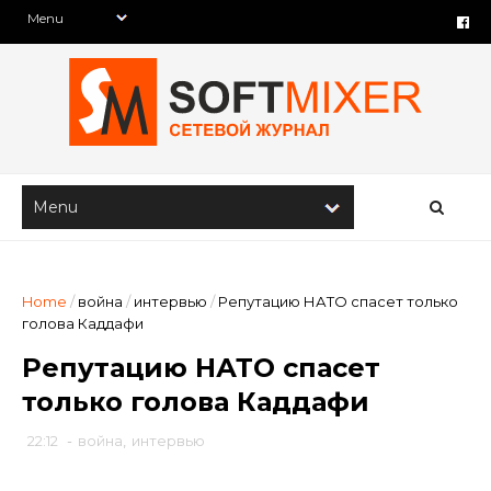
Home
/
война
/
интервью
/
Репутацию НАТО спасет только
голова Каддафи
Репутацию НАТО спасет
только голова Каддафи
22:12
-
война
,
интервью