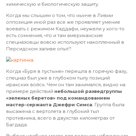
химическую и биологическую защиту.
Когда мы слышим о том, что нынче в Ливии
оппозиция иной раз все же проявляет умение
воевать с режимом Каддафи, неужели у кого-то
есть сомнения, что и там американские
спецназовцы вовсю используют накопленный в
Персидском заливе опыт?
Когда «Буря в пустыне» перешла в горячую фазу,
спецназ был уже в глубоком тылу позиций
иракских войск. Чем он там занимался, видно на
примере действий
небольшой разведгруппы
«зеленых беретов» под командованием
мастер-сержанта Джефри Симса
. Группа была
высажена с вертолета в глубокий тыл
противника, всего в двухстах километрах от
Багдада.
Выбрав удобное место для ведения наблюдения