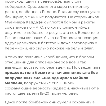
происходящим на североафриканском
побережье Средиземного моря потихоньку
растет, особенно в Европе. В таких случаях нужен
блицкриг, а с ним не получается. На сторонников
Муаммара Каддафи сыплются бомбы и ракеты
союзников по НАТО, но хоть сколько-нибудь
ощутимого победного результата нет. Более того.
Резво помчавшаяся было на Триполи оппозиция
вдруг ударилась в бегство и даже заговорила о
перемирии, что сильно похоже на белый флаг.
К тому же появились сообщения, что в боевом
отношении для оппозиционеров все и так
выглядит достаточно безнадежно. По сведениям
председателя Комитета начальников штабов
вооруженных сил США адмирала Майкла
Маллена
, вооруженные силы Ливии,
сохраняющие верность Каддафи, насчитывают в
настоящее время 15-20 тысяч человек.
Даже после бомбежек они сумели сохранить в