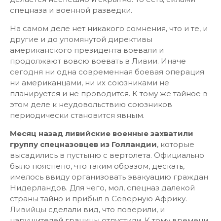
спецназа и военной разведки.
На самом деле нет никакого сомнения, что и те, и
другие и до упомянутой директивы
американского президента воевали и
продолжают вовсю воевать в Ливии. Иначе
сегодня ни одна современная боевая операция
ни американцами, ни их союзниками не
планируется и не проводится. К тому же тайное в
этом деле к неудовольствию союзников
периодически становится явным.
Месяц назад ливийские военные захватили
группу спецназовцев из Голландии
, которые
высадились в пустыню с вертолета. Официально
было пояснено, что таким образом, дескать,
имелось ввиду организовать эвакуацию граждан
Нидерландов. Для чего, мол, спецназ далекой
страны тайно и прибыл в Северную Африку.
Ливийцы сделали вид, что поверили, и
нарушителей границы отпустили. К тому времени