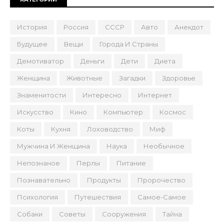
История
Россия
СССР
Авто
Анекдот
Будущее
Вещи
Города И Страны
Демотиватор
Деньги
Дети
Диета
Женщина
Животные
Загадки
Здоровье
Знаменитости
Интересно
Интернет
Искусство
Кино
Компьютер
Космос
Коты
Кухня
Лоховодство
Миф
Мужчина И Женщина
Наука
Необычное
Непознаное
Перлы
Питание
Познавательно
Продукты
Пророчество
Психология
Путешествия
Самое-Самое
Собаки
Советы
Сооружения
Тайна