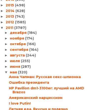
2015
(498)
►
2014
(628)
►
2013
(743)
►
2012
(1585)
►
2011
(3787)
▼
декабря
(184)
►
ноября
(174)
►
октября
(166)
►
сентября
(164)
►
августа
(244)
►
июля
(255)
►
июня
(287)
►
мая
(320)
▼
Анна Чапман: Русская секс-шпионка
Ошибка президента
HP Pavilion dm1-3100er: лучший на AMD
Brazos
Американский нарциссизм
I love Putin!
Летняя еда. Вкусно и полезно