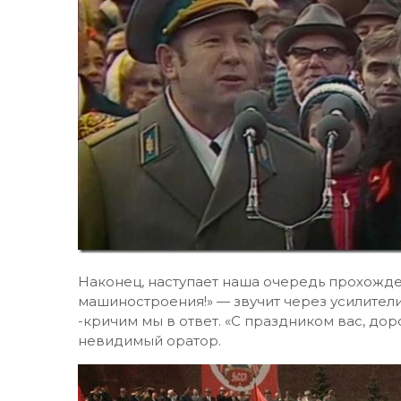
Наконец, наступает наша очередь прохожде
машиностроения!» — звучит через усилители
-кричим мы в ответ. «С праздником вас, дор
невидимый оратор.