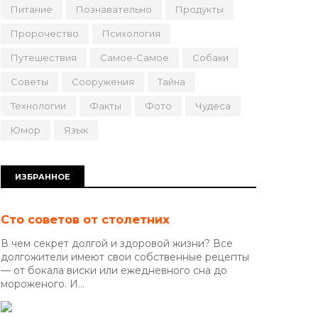
Питание
Познавательно
Продукты
Пророчество
Психология
Путешествия
Самое-Самое
Собаки
Советы
Сооружения
Тайна
Технологии
Факты
Фото
Чудеса
Юмор
Язык
ИЗБРАННОЕ
Сто советов от столетних
В чем секрет долгой и здоровой жизни? Все
долгожители имеют свои собственные рецепты
— от бокала виски или ежедневного сна до
мороженого. И...