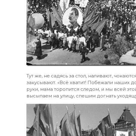
Тут же, не садясь за стол, наливают, чокают
закусывают. «Всё хватит! Побежали наших до
руки, мама торопится следом, и мы всей эт
высыпаем на улицу, спешим догнать уходящ