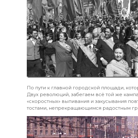
По пути к главной городской площади, кото
Двух революций, забегаем всё той же камп
«скоростных» выпивания и закусывания повто
тостами, непрекращающимся радостным гр