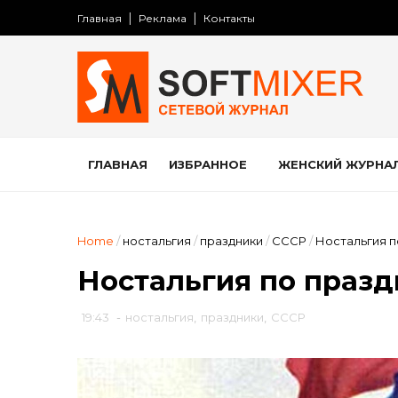
Главная
Реклама
Контакты
ГЛАВНАЯ
ИЗБРАННОЕ
ЖЕНСКИЙ ЖУРНА
Home
/
ностальгия
/
праздники
/
СССР
/
Ностальгия п
Ностальгия по праз
19:43
-
ностальгия
,
праздники
,
СССР