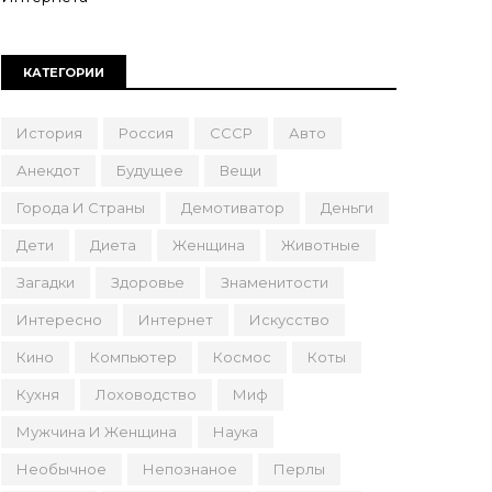
КАТЕГОРИИ
История
Россия
СССР
Авто
Анекдот
Будущее
Вещи
Города И Страны
Демотиватор
Деньги
Дети
Диета
Женщина
Животные
Загадки
Здоровье
Знаменитости
Интересно
Интернет
Искусство
Кино
Компьютер
Космос
Коты
Кухня
Лоховодство
Миф
Мужчина И Женщина
Наука
Необычное
Непознаное
Перлы