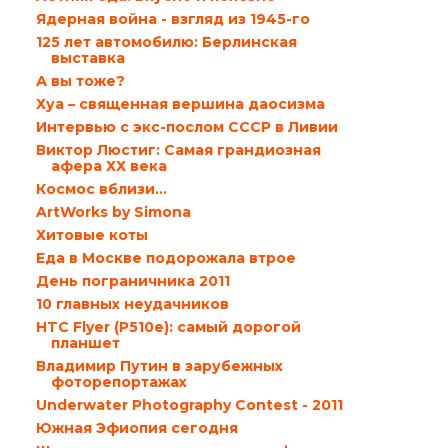
Ядерная война - взгляд из 1945-го
125 лет автомобилю: Берлинская
выставка
А вы тоже?
Хуа – священная вершина даосизма
Интервью с экс-послом СССР в Ливии
Виктор Люстиг: Самая грандиозная
афера ХХ века
Космос вблизи…
ArtWorks by Simona
Хитовые коты
Еда в Москве подорожала втрое
День пограничника 2011
10 главных неудачников
HTC Flyer (P510e): самый дорогой
планшет
Владимир Путин в зарубежных
фоторепортажах
Underwater Photography Contest - 2011
Южная Эфиопия сегодня