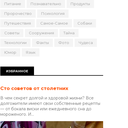
Питание
Познавательно
Продукты
Пророчество
Психология
Путешествия
Самое-Самое
Собаки
Советы
Сооружения
Тайна
Технологии
Факты
Фото
Чудеса
Юмор
Язык
ИЗБРАННОЕ
Сто советов от столетних
В чем секрет долгой и здоровой жизни? Все
долгожители имеют свои собственные рецепты
— от бокала виски или ежедневного сна до
мороженого. И...