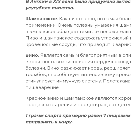
В Англии в XIX веке было придумано вытес
усугубило пьянство.
Шампанское
. Как ни странно, но самая бол
применении. Очень полезны умывания шамп
шампанское обладает теми же положительны
Пиво и шампанское содержать углекислый г
кровеносные сосуды, что приводит к варик
Вино.
Является самым благоприятным в спи
вероятность возникновения сердечнососуд
болезни. Вино разжижает кровь, расширяе
тромбов, способствует интенсивному кров
стимулирует иммунную систему. Полстакана
пищеварение.
Красное вино и шампанское являются хорош
процессы старения и предотвращают деген
1 грамм спирта примерно равен 7 пищевым
приравнять к жиру.