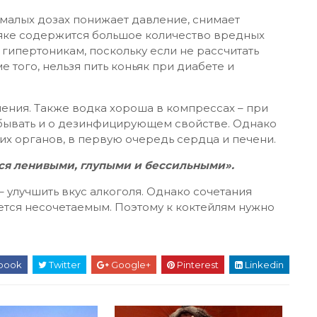
в малых дозах понижает давление, снимает
ьяке содержится большое количество вредных
гипертоникам, поскольку если не рассчитать
е того, нельзя пить коньяк при диабете и
ения. Также водка хороша в компрессах – при
забывать и о дезинфицирующем свойстве. Однако
их органов, в первую очередь сердца и печени.
тся ленивыми, глупыми и бессильными».
– улучшить вкус алкоголя. Однако сочетания
ется несочетаемым. Поэтому к коктейлям нужно
book
Twitter
Google+
Pinterest
Linkedin