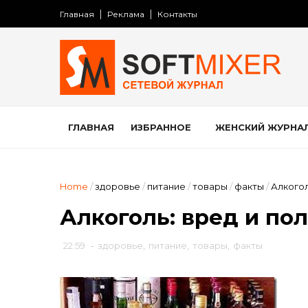
Главная
Реклама
Контакты
ГЛАВНАЯ
ИЗБРАННОЕ
ЖЕНСКИЙ ЖУРНА
Home
/
здоровье
/
питание
/
товары
/
факты
/
Алкогол
Алкоголь: вред и по
22:59
-
здоровье
,
питание
,
товары
,
факты