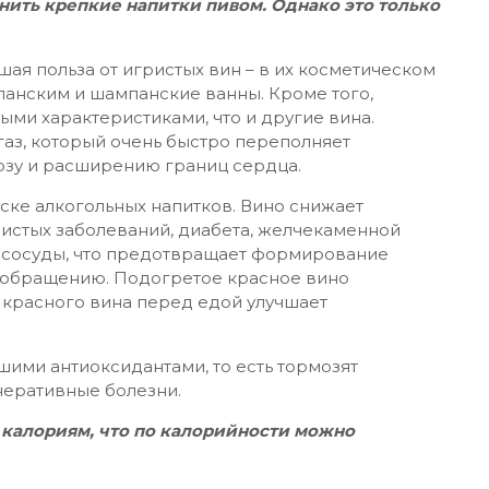
нить крепкие напитки пивом. Однако это только
ьшая польза от игристых вин – в их косметическом
анским и шампанские ванны. Кроме того,
ми характеристиками, что и другие вина.
аз, который очень быстро переполняет
озу и расширению границ сердца.
ске алкогольных напитков. Вино снижает
истых заболеваний, диабета, желчекаменной
т сосуды, что предотвращает формирование
ообращению. Подогретое красное вино
 красного вина перед едой улучшает
ими антиоксидантами, то есть тормозят
еративные болезни.
 калориям, что по калорийности можно