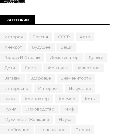
КАТЕГОРИИ
История
Россия
СССР
Авто
Анекдот
Будущее
Вещи
Города И Страны
Демотиватор
Деньги
Дети
Диета
Женщина
Животные
Загадки
Здоровье
Знаменитости
Интересно
Интернет
Искусство
Кино
Компьютер
Космос
Коты
Кухня
Лоховодство
Миф
Мужчина И Женщина
Наука
Необычное
Непознаное
Перлы