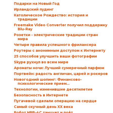
Подарки на Новый Год
Ирландский пудинг
Католическое Рождество: история и
традиции
Freemake Video Converter получил поддержку
Blu-Ray
Розетки - электрические традиции стран
мира
Четыре правила успешного фрилансера
Роутеры с анонимным доступом к Интернету
25 способов улучшить ваши фотографии
Skype рухнул во всем мире
Ароматы ночи: Лучший сумеречный парфюм
Портвейн: радость англичан, царей и рокеров
Новогодний шопинг: Финансово-
психологические прием...
Технологии, изменившие десятилетие
Безопасность в Интернете
Пугачевой сделали операцию на сердце
Самый скучный день XX века
Робот HRP-4C танцует и поёт…