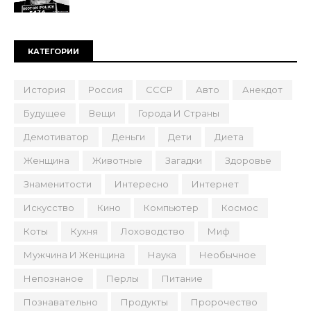
КАТЕГОРИИ
История
Россия
СССР
Авто
Анекдот
Будущее
Вещи
Города И Страны
Демотиватор
Деньги
Дети
Диета
Женщина
Животные
Загадки
Здоровье
Знаменитости
Интересно
Интернет
Искусство
Кино
Компьютер
Космос
Коты
Кухня
Лоховодство
Миф
Мужчина И Женщина
Наука
Необычное
Непознаное
Перлы
Питание
Познавательно
Продукты
Пророчество