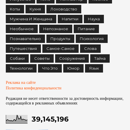
Коты
Кухня
Лоховодство
Мужчина И Женщина
Напитки
Наука
Необычное
Непознаное
Питание
Познавательно
Продукты
Психология
Путешествия
Самое-Самое
Слова
Собаки
Советы
Сооружения
Тайна
Технологии
Что Это
Юмор
Язык
Реклама на сайте
Политика конфиденциальности
Редакция не несет ответственности за достоверность информации,
содержащейся в рекламных объявленияx
39,145,196