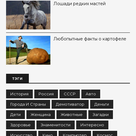
Лошади редких мастей
Любопытные факты о картофеле
ТЭГИ
История
Россия
СССР
Авто
Города И Страны
Демотиватор
Деньги
Дети
Женщина
Животные
Загадки
Здоровье
Знаменитости
Интересно
Искусство
Кино
Компьютер
Космос