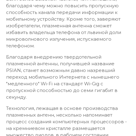
благодаря чему можно повысить пропускную
способность канала передачи информации к
мобильному устройству. Кроме того, заверяют
изобретатели, плазменная антенна сможет
избавить владельца телефона от львиной доли
микроволнового излучения, испускаемого
телефоном.
Благодаря внедрению твердотельной
плазменной антенны, получившей название
PSIAN, станет возможным давно назревший
переход мобильного Интернета с нынешнего
"медленного" Wi-Fi на стандарт Wi-Gig с
пропускной способностью до семи гигабит в
секунду.
Технология, лежащая в основе производства
плазменных антенн, несколько напоминает
процесс создания компьютерных процессоров -
на кремниевом кристалле размещается
множество диодов, в рабочем состоянии