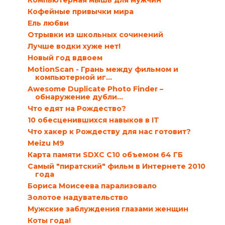
Компьютерная мышь для мужчин
Кофейные привычки мира
Ель любви
Отрывки из школьных сочинений
Лучше водки хуже нет!
Новый год вдвоем
MotionScan - Грань между фильмом и
компьютерной иг...
Awesome Duplicate Photo Finder –
обнаружение дубли...
Что едят на Рождество?
10 обесценившихся навыков в IT
Что хакер к Рождеству для нас готовит?
Meizu M9
Карта памяти SDXC C10 объемом 64 ГБ
Самый "пиратский" фильм в Интернете 2010
года
Бориса Моисеева парализовало
Золотое надувательство
Мужские заблуждения глазами женщин
Коты года!