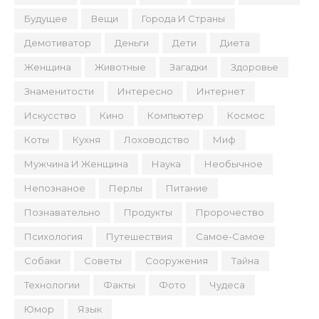
Будущее
Вещи
Города И Страны
Демотиватор
Деньги
Дети
Диета
Женщина
Животные
Загадки
Здоровье
Знаменитости
Интересно
Интернет
Искусство
Кино
Компьютер
Космос
Коты
Кухня
Лоховодство
Миф
Мужчина И Женщина
Наука
Необычное
Непознаное
Перлы
Питание
Познавательно
Продукты
Пророчество
Психология
Путешествия
Самое-Самое
Собаки
Советы
Сооружения
Тайна
Технологии
Факты
Фото
Чудеса
Юмор
Язык