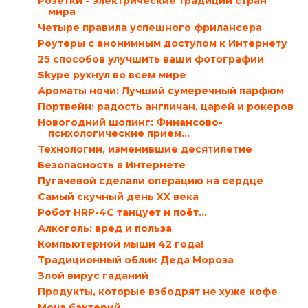
Розетки - электрические традиции стран
мира
Четыре правила успешного фрилансера
Роутеры с анонимным доступом к Интернету
25 способов улучшить ваши фотографии
Skype рухнул во всем мире
Ароматы ночи: Лучший сумеречный парфюм
Портвейн: радость англичан, царей и рокеров
Новогодний шопинг: Финансово-
психологические прием...
Технологии, изменившие десятилетие
Безопасность в Интернете
Пугачевой сделали операцию на сердце
Самый скучный день XX века
Робот HRP-4C танцует и поёт…
Алкоголь: вред и польза
Компьютерной мыши 42 года!
Традиционный облик Деда Мороза
Злой вирус гаданий
Продукты, которые взбодрят не хуже кофе
Моча бактерий…