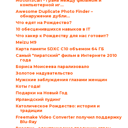
MotionScan - Грань между фильмом и
компьютерной иг...
Awesome Duplicate Photo Finder –
обнаружение дубли...
Что едят на Рождество?
10 обесценившихся навыков в IT
Что хакер к Рождеству для нас готовит?
Meizu M9
Карта памяти SDXC C10 объемом 64 ГБ
Самый "пиратский" фильм в Интернете 2010
года
Бориса Моисеева парализовало
Золотое надувательство
Мужские заблуждения глазами женщин
Коты года!
Подарки на Новый Год
Ирландский пудинг
Католическое Рождество: история и
традиции
Freemake Video Converter получил поддержку
Blu-Ray