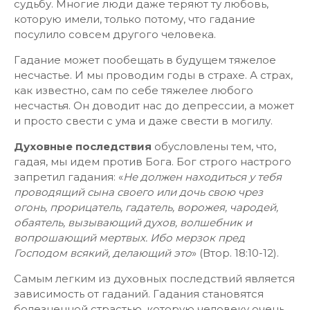
судьбу. Многие люди даже теряют ту любовь,
которую имели, только потому, что гадание
посулило совсем другого человека.
Гадание может пообещать в будущем тяжелое
несчастье. И мы проводим годы в страхе. А страх,
как известно, сам по себе тяжелее любого
несчастья. Он доводит нас до депрессии, а может
и просто свести с ума и даже свести в могилу.
Духовные последствия
обусловлены тем, что,
гадая, мы идем против Бога. Бог строго настрого
запретил гадания: «
Не должен находиться у тебя
проводящий сына своего или дочь свою чрез
огонь, прорицатель, гадатель, ворожея, чародей,
обаятель, вызывающий духов, волшебник и
вопрошающий мертвых. Ибо мерзок пред
Господом всякий, делающий это
» (Втор. 18:10-12).
Самым легким из духовных последствий является
зависимость от гаданий. Гадания становятся
болезненной страстью, которую человеку очень