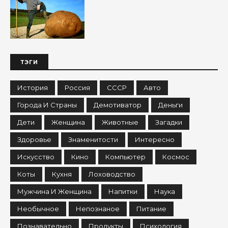
ТЭГИ
История
Россия
СССР
Авто
Города И Страны
Демотиватор
Деньги
Дети
Женщина
Животные
Загадки
Здоровье
Знаменитости
Интересно
Искусство
Кино
Компьютер
Космос
Коты
Кухня
Лоховодство
Мужчина И Женщина
Напитки
Наука
Необычное
Непознаное
Питание
Познавательно
Продукты
Психология