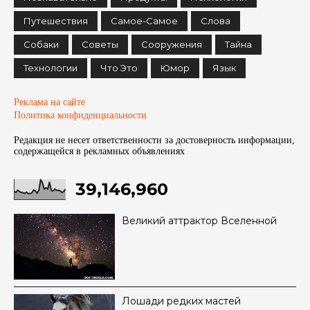
Путешествия
Самое-Самое
Слова
Собаки
Советы
Сооружения
Тайна
Технологии
Что Это
Юмор
Язык
Реклама на сайте
Политика конфиденциальности
Редакция не несет ответственности за достоверность информации,
содержащейся в рекламных объявленияx
39,146,960
Великий аттрактор Вселенной
Лошади редких мастей