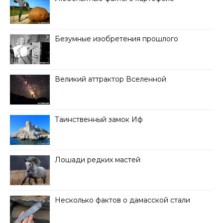
Безумные изобретения прошлого
Великий аттрактор Вселенной
Таинственный замок Иф
Лошади редких мастей
Несколько фактов о дамасской стали