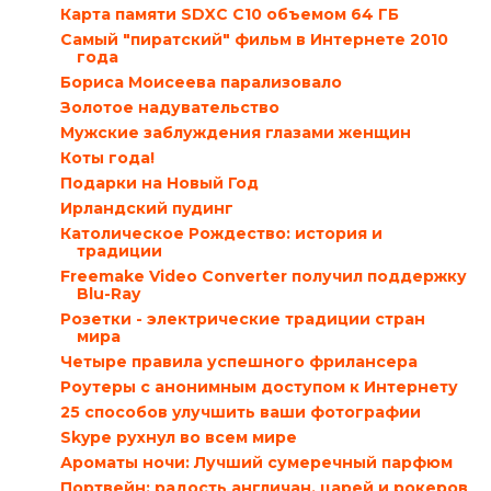
Карта памяти SDXC C10 объемом 64 ГБ
Самый "пиратский" фильм в Интернете 2010
года
Бориса Моисеева парализовало
Золотое надувательство
Мужские заблуждения глазами женщин
Коты года!
Подарки на Новый Год
Ирландский пудинг
Католическое Рождество: история и
традиции
Freemake Video Converter получил поддержку
Blu-Ray
Розетки - электрические традиции стран
мира
Четыре правила успешного фрилансера
Роутеры с анонимным доступом к Интернету
25 способов улучшить ваши фотографии
Skype рухнул во всем мире
Ароматы ночи: Лучший сумеречный парфюм
Портвейн: радость англичан, царей и рокеров