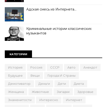
Адская смесь из Интернета…
Криминальные истории классических
музыкантов
КАТЕГОРИИ
История
Россия
СССР
Авто
Анекдот
Будущее
Вещи
Города И Страны
Демотиватор
Деньги
Дети
Диета
Женщина
Животные
Загадки
Здоровье
Знаменитости
Интересно
Интернет