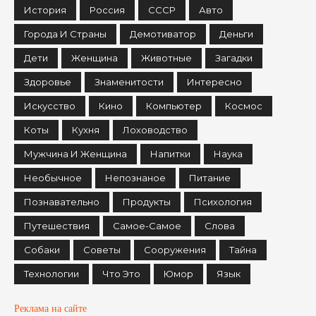
История
Россия
СССР
Авто
Города И Страны
Демотиватор
Деньги
Дети
Женщина
Животные
Загадки
Здоровье
Знаменитости
Интересно
Искусство
Кино
Компьютер
Космос
Коты
Кухня
Лоховодство
Мужчина И Женщина
Напитки
Наука
Необычное
Непознаное
Питание
Познавательно
Продукты
Психология
Путешествия
Самое-Самое
Слова
Собаки
Советы
Сооружения
Тайна
Технологии
Что Это
Юмор
Язык
Реклама на сайте