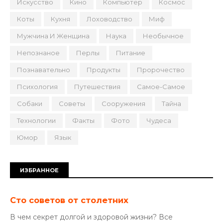
Искусство
Кино
Компьютер
Космос
Коты
Кухня
Лоховодство
Миф
Мужчина И Женщина
Наука
Необычное
Непознаное
Перлы
Питание
Познавательно
Продукты
Пророчество
Психология
Путешествия
Самое-Самое
Собаки
Советы
Сооружения
Тайна
Технологии
Факты
Фото
Чудеса
Юмор
Язык
ИЗБРАННОЕ
Сто советов от столетних
В чем секрет долгой и здоровой жизни? Все