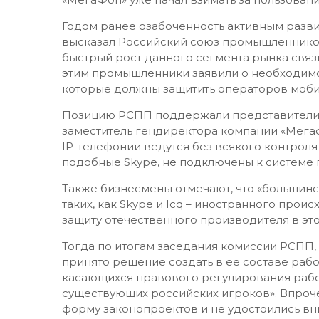
Годом ранее озабоченность активным разви
высказал Российский союз промышленнико
быстрый рост данного сегмента рынка связ
этим промышленники заявили о необходимо
которые должны защитить операторов моби
Позицию РСПП поддержали представители 
заместитель гендиректора компании «Мегаф
IP-телефонии ведутся без всякого контроля
подобные Skype, не подключены к системе
Также бизнесмены отмечают, что «большин
таких, как Skype и Icq – иностранного про
защиту отечественного производителя в это
Тогда по итогам заседания комиссии РСПП,
принято решение создать в ее составе раб
касающихся правового регулирования работ
существующих российских игроков». Впро
форму законопроектов и не удостоились вн