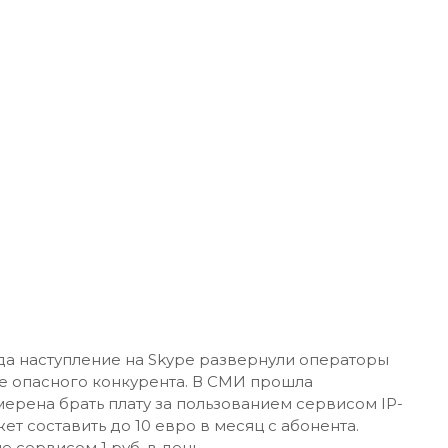
ода наступление на Skype развернули операторы
се опасного конкурента. В СМИ прошла
мерена брать плату за пользованием сервисом IP-
ет составить до 10 евро в месяц с абонента.
 сервисом 1 руб. в день.