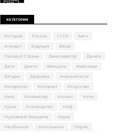
КАТЕГОРИИ
История
Россия
СССР
Авто
Анекдот
Будущее
Вещи
Города И Страны
Демотиватор
Деньги
Дети
Диета
Женщина
Животные
Загадки
Здоровье
Знаменитости
Интересно
Интернет
Искусство
Кино
Компьютер
Космос
Коты
Кухня
Лоховодство
Миф
Мужчина И Женщина
Наука
Необычное
Непознаное
Перлы