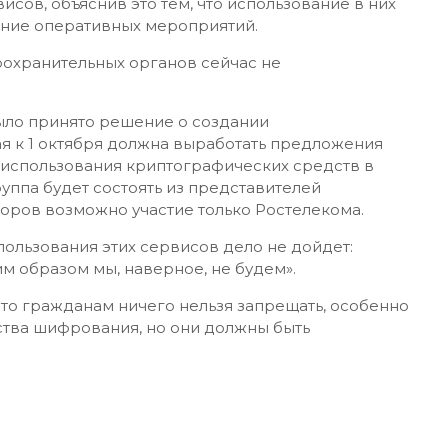
исов, объяснив это тем, что использование в них
ние оперативных мероприятий.
оохранительных органов сейчас не
ыло принято решение о создании
я к 1 октября должна выработать предложения
 использования криптографических средств в
руппа будет состоять из представителей
торов возможно участие только Ростелекома.
пользования этих сервисов дело не дойдет:
м образом мы, наверное, не будем».
что гражданам ничего нельзя запрещать, особенно
ства шифрования, но они должны быть