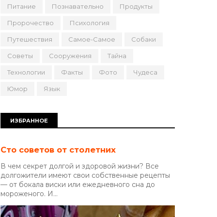
Питание
Познавательно
Продукты
Пророчество
Психология
Путешествия
Самое-Самое
Собаки
Советы
Сооружения
Тайна
Технологии
Факты
Фото
Чудеса
Юмор
Язык
ИЗБРАННОЕ
Сто советов от столетних
В чем секрет долгой и здоровой жизни? Все
долгожители имеют свои собственные рецепты
— от бокала виски или ежедневного сна до
мороженого. И...