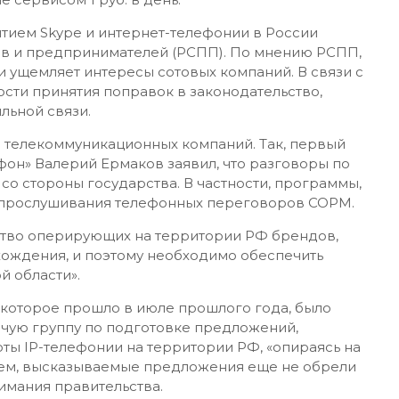
тием Skype и интернет-телефонии в России
в и предпринимателей (РСПП). По мнению РСПП,
и ущемляет интересы сотовых компаний. В связи с
сти принятия поправок в законодательство,
льной связи.
телекоммуникационных компаний. Так, первый
он» Валерий Ермаков заявил, что разговоры по
 со стороны государства. В частности, программы,
 прослушивания телефонных переговоров СОРМ.
ство оперирующих на территории РФ брендов,
исхождения, и поэтому необходимо обеспечить
й области».
 которое прошло в июле прошлого года, было
очую группу по подготовке предложений,
ы IP-телефонии на территории РФ, «опираясь на
чем, высказываемые предложения еще не обрели
имания правительства.