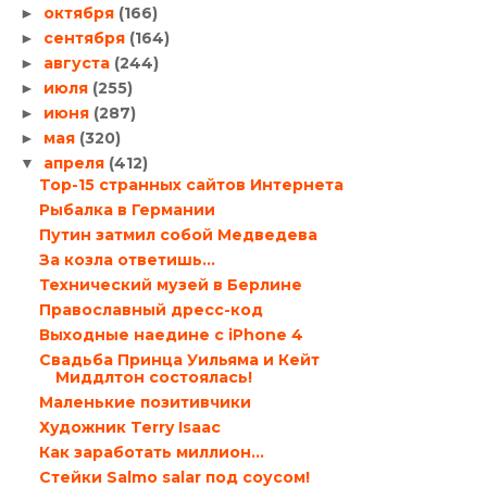
октября
(166)
►
сентября
(164)
►
августа
(244)
►
июля
(255)
►
июня
(287)
►
мая
(320)
►
апреля
(412)
▼
Top-15 странных сайтов Интернета
Рыбалка в Германии
Путин затмил собой Медведева
За козла ответишь…
Технический музей в Берлине
Православный дресс-код
Выходные наедине с iPhone 4
Свадьба Принца Уильяма и Кейт
Миддлтон состоялась!
Маленькие позитивчики
Художник Terry Isaac
Как заработать миллион…
Стейки Salmo salar под соусом!