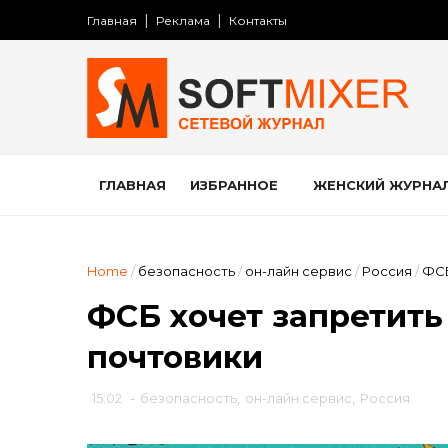
Главная
Реклама
Контакты
ГЛАВНАЯ
ИЗБРАННОЕ
ЖЕНСКИЙ ЖУРНА
Home
/
безопасность
/
он-лайн сервис
/
Россия
/
ФСБ
ФСБ хочет запретить
почтовики
15:02
-
безопасность
,
он-лайн сервис
,
Россия