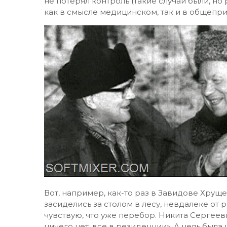
не потерял контроль (такие случаи были, но 
как в смысле медицинском, так и в общепри
Вот, например, как-то раз в Завидове Хру
засиделись за столом в лесу, невдалеке от 
чувствую, что уже перебор. Никита Сергееви
ничего нет, все в резиденции». А цель была