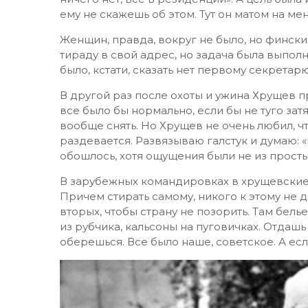
ему не скажешь об этом. Тут он матом на меня
Женщин, правда, вокруг не было, но фински
тираду в свой адрес, но задача была выпол
было, кстати, сказать нет первому секретар
В другой раз после охоты и ужина Хрущев п
все было бы нормально, если бы не туго затя
вообще снять. Но Хрущев не очень любил, чт
раздевается. Развязываю галстук и думаю: «
обошлось, хотя ощущения были не из просты
В зарубежных командировках в хрущевские 
Причем стирать самому, никого к этому не д
вторых, чтобы страну не позорить. Там белье
из рубчика, кальсоны на пуговичках. Отдашь
оберешься. Все было наше, советское. А ес