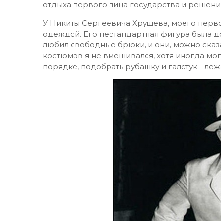
отдыха первого лица государства и решени
У Никиты Сергеевича Хрущева, моего перв
одеждой. Его нестандартная фигура была д
любил свободные брюки, и они, можно сказа
костюмов я не вмешивался, хотя иногда мог 
порядке, подобрать рубашку и галстук - леж