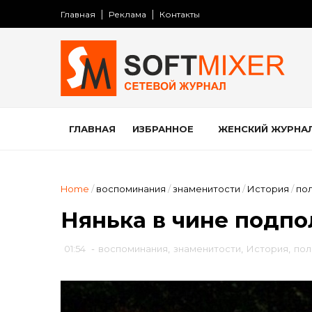
Главная
Реклама
Контакты
ГЛАВНАЯ
ИЗБРАННОЕ
ЖЕНСКИЙ ЖУРНА
Home
/
воспоминания
/
знаменитости
/
История
/
пол
Нянька в чине подп
01:54
-
воспоминания
,
знаменитости
,
История
,
пол