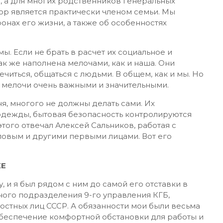
, а для многих родственников генеральных
пор является практически членом семьи. Мы
онах его жизни, а также об особенностях
ы. Если не брать в расчет их социальное и
ак же наполнена мелочами, как и наша. Они
лечиться, общаться с людьми. В общем, как и мы. Но
и мелочи очень важными и значительными.
я, многого не должны делать сами. Их
 одежды, бытовая безопасность контролируются
того отвечал Алексей Сальников, работая с
овым и другими первыми лицами. Вот его
КЕ
, и я был рядом с ним до самой его отставки в
ного подразделения 9-го управления КГБ,
стных лиц СССР. А обязанности мои были весьма
 обеспечение комфортной обстановки для работы и