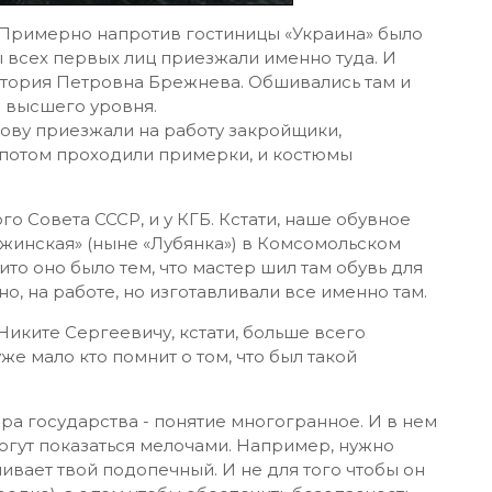
 Примерно напротив гостиницы «Украина» было
 всех первых лиц приезжали именно туда. И
тория Петровна Брежнева. Обшивались там и
е высшего уровня.
ову приезжали на работу закройщики,
 потом проходили примерки, и костюмы
о Совета СССР, и у КГБ. Кстати, наше обувное
ржинская» (ныне «Лубянка») в Комсомольском
ито оно было тем, что мастер шил там обувь для
о, на работе, но изготавливали все именно там.
Никите Сергеевичу, кстати, больше всего
е мало кто помнит о том, что был такой
ра государства - понятие многогранное. И в нем
огут показаться мелочами. Например, нужно
пивает твой подопечный. И не для того чтобы он