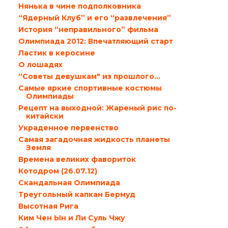
Нянька в чине подполковника
“Ядерный Клуб” и его “развлечения”
История “неправильного” фильма
Олимпиада 2012: Впечатляющий старт
Ластик в керосине
О лошадях
“Советы девушкам" из прошлого…
Самые яркие спортивные костюмы
Олимпиады
Рецепт на выходной: Жареный рис по-
китайски
Украденное первенство
Самая загадочная жидкость планеты
Земля
Времена великих фавориток
Котодром (26.07.12)
Скандальная Олимпиада
Треугольный капкан Бермуд
Высотная Рига
Ким Чен Ын и Ли Суль Чжу