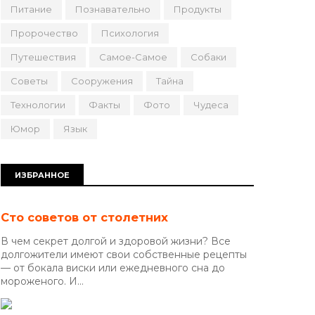
Питание
Познавательно
Продукты
Пророчество
Психология
Путешествия
Самое-Самое
Собаки
Советы
Сооружения
Тайна
Технологии
Факты
Фото
Чудеса
Юмор
Язык
ИЗБРАННОЕ
Сто советов от столетних
В чем секрет долгой и здоровой жизни? Все
долгожители имеют свои собственные рецепты
— от бокала виски или ежедневного сна до
мороженого. И...