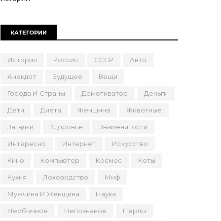
КАТЕГОРИИ
История
Россия
СССР
Авто
Анекдот
Будущее
Вещи
Города И Страны
Демотиватор
Деньги
Дети
Диета
Женщина
Животные
Загадки
Здоровье
Знаменитости
Интересно
Интернет
Искусство
Кино
Компьютер
Космос
Коты
Кухня
Лоховодство
Миф
Мужчина И Женщина
Наука
Необычное
Непознаное
Перлы