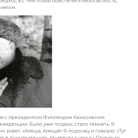
редко), а с тем чтобы обеспечить безопасность,
нятом.
щев с президентом Финляндии Кекконеном
резиденции. Было уже поздно, стало темнеть. Я
ч зовет: «Алеша, Алеша!» Я подхожу и говорю: «Тут
 их в дом притащить, привести с улицы. Прямо-то