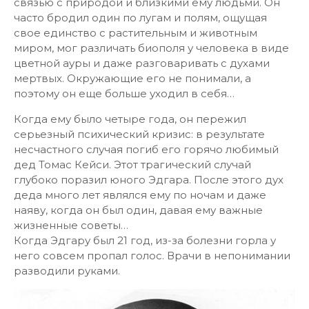
связью с природой и близкими ему людьми. Он
часто бродил один по лугам и полям, ощущая
свое единство с растительным и животным
миром, мог различать биополя у человека в виде
цветной ауры и даже разговаривать с духами
мертвых. Окружающие его не понимали, а
поэтому он еще больше уходил в себя…
Когда ему было четыре года, он пережил
серьезный психический кризис: в результате
несчастного случая погиб его горячо любимый
дед Томас Кейси. Этот трагический случай
глубоко поразил юного Эдгара. После этого дух
деда много лет являлся ему по ночам и даже
наяву, когда он был один, давая ему важные
жизненные советы…
Когда Эдгару был 21 год, из-за болезни горла у
него совсем пропал голос. Врачи в непонимании
разводили руками.