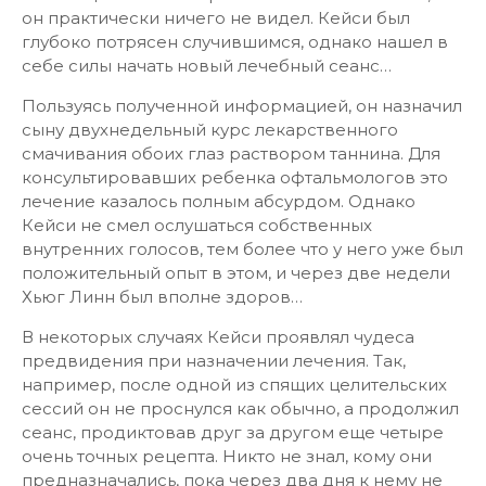
он практически ничего не видел. Кейси был
глубоко потрясен случившимся, однако нашел в
себе силы начать новый лечебный сеанс…
Пользуясь полученной информацией, он назначил
сыну двухнедельный курс лекарственного
смачивания обоих глаз раствором таннина. Для
консультировавших ребенка офтальмологов это
лечение казалось полным абсурдом. Однако
Кейси не смел ослушаться собственных
внутренних голосов, тем более что у него уже был
положительный опыт в этом, и через две недели
Хьюг Линн был вполне здоров…
В некоторых случаях Кейси проявлял чудеса
предвидения при назначении лечения. Так,
например, после одной из спящих целительских
сессий он не проснулся как обычно, а продолжил
сеанс, продиктовав друг за другом еще четыре
очень точных рецепта. Никто не знал, кому они
предназначались, пока через два дня к нему не