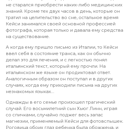
не старался приобрести каких-либо медицинских
знаний. Кроме тех двух часов в день, которые он
тратил на целительство во сне, остальное время
Кейси занимался своей основной профессией
фотографа, которая только и давала ему средства
на существование.
А когда ему пришло письмо из Италии, то Кейси
ввел себя в состояние транса, как он обычно
делал это для лечения, и с легкостью понял
итальянский текст, который ему прочли. На
итальянском же языке он продиктовал ответ.
Аналогичным образом он поступал и в других
случаях, когда ему приходили письма на других
незнакомых языках…
Однажды в его семье произошел трагический
случай. Его восьмилетний сын Хьюг Линн, играя
со спичками, случайно поджег весь запас
магнезии, применяемый Кейси для фотовспышек.
Роговица обоих глаз ребенка была обожжена, и