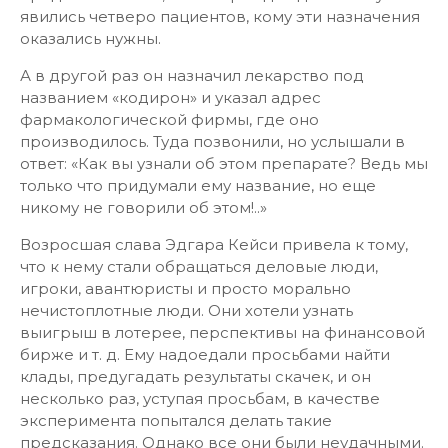
явились четверо пациентов, кому эти назначения
оказались нужны.
А в другой раз он назначил лекарство под
названием «кодирон» и указал адрес
фармакологической фирмы, где оно
производилось. Туда позвонили, но услышали в
ответ: «Как вы узнали об этом препарате? Ведь мы
только что придумали ему название, но еще
никому не говорили об этом!..»
Возросшая слава Эдгара Кейси привела к тому,
что к нему стали обращаться деловые люди,
игроки, авантюристы и просто морально
нечистоплотные люди. Они хотели узнать
выигрыш в лотерее, перспективы на финансовой
бирже и т. д. Ему надоедали просьбами найти
клады, предугадать результаты скачек, и он
несколько раз, уступая просьбам, в качестве
эксперимента попытался делать такие
предсказания. Однако все они были неудачными.