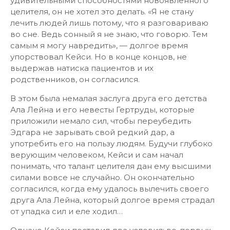
удивительными способностями новоявленного
целителя, он не хотел это делать. «Я не стану
лечить людей лишь потому, что я разговариваю
во сне. Ведь сонный я не знаю, что говорю. Тем
самым я могу навредить», — долгое время
упорствовал Кейси. Но в конце концов, не
выдержав натиска пациентов и их
родственников, он согласился.
В этом была немалая заслуга друга его детства
Ала Лейна и его невесты Гертруды, которые
приложили немало сил, чтобы переубедить
Эдгара не зарывать свой редкий дар, а
употребить его на пользу людям. Будучи глубоко
верующим человеком, Кейси и сам начал
понимать, что талант целителя дан ему высшими
силами вовсе не случайно. Он окончательно
согласился, когда ему удалось вылечить своего
друга Ала Лейна, который долгое время страдал
от упадка сил и еле ходил…