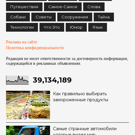
Путешествия
Самое-Самое
Слова
Собаки
Советы
Сооружения
Тайна
Технологии
Что Это
Юмор
Язык
Реклама на сайте
Политика конфиденциальности
Редакция не несет ответственности за достоверность информации,
содержащейся в рекламных объявленияx
39,134,189
Как правильно выбирать
замороженные продукты
Самые странные автомобили
которые видел мир