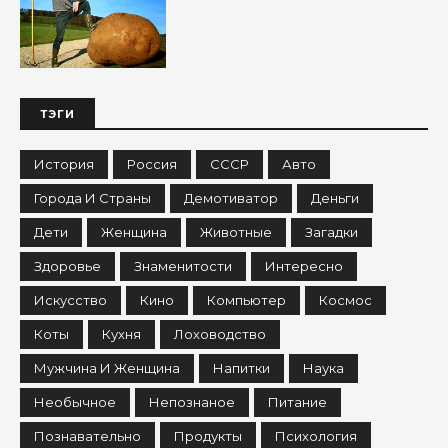
ТЭГИ
История
Россия
СССР
Авто
Города И Страны
Демотиватор
Деньги
Дети
Женщина
Животные
Загадки
Здоровье
Знаменитости
Интересно
Искусство
Кино
Компьютер
Космос
Коты
Кухня
Лоховодство
Мужчина И Женщина
Напитки
Наука
Необычное
Непознаное
Питание
Познавательно
Продукты
Психология