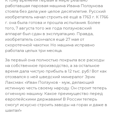
К тому времени первая в мире реально
работавшая паровая машина Ивана Ползунова
стояла без дела уже целое десятилетие. Русский
изобретатель начал строить её ещё в 1763 г. К 1766
г. она была готова и прошла испытания. Более
того, 7 августа того же года ползуновский
аппарат был сдан в эксплуатацию. Правда,
изобретатель скончался ещё 27 мая от
скоротечной чахотки. Но машина исправно
работала целых три месяца.
За первый она полностью покрыла все расходы
на собственное производство, а за остальное
время дала чистую прибыль в 12 тыс. руб.! Вот как
отозвался о ней шведский минералог Эрик
Лаксман: «Иван Ползунов - муж, делающий
истинную честь своему народу. Он строит теперь
огненную машину. Какое преимущество перед
европейскими державами! В России теперь
смогут искусно строить заводы на горах и даже в
шахтах!»