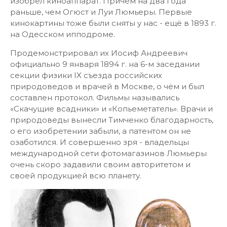
изобрёл киноаппарат. Причём на два года
раньше, чем Огюст и Луи Люмьеры. Первые
кинокартины тоже были сняты у нас - ещё в 1893 г.
на Одесском ипподроме.
Продемон­стрировал их Иосиф Андреевич
официально 9 января 1894 г. на 6-м заседании
секции физики IX съезда российских
природоведов и врачей в Москве, о чём и был
составлен протокол. Фильмы назывались
«Скачущие всадники» и «Копьеметатель». Врачи и
природоведы вынесли Тимченко благодарность,
о его изобретении забыли, а патентом он не
озаботился. И совершенно зря - владельцы
международной сети фотомагазинов Люмьеры
очень скоро задавили своим авторитетом и
своей продукцией всю планету.