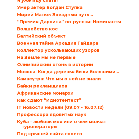
Я уже иду спать!
Умер актер Богдан Ступка
Мирей Матьё: Звёздный путь…
“Премия Дарвина” по-русски: Номинанты
Волшебство кос
Балтийский объект
Военная тайна Аркадия Гайдара
Коллектор ускользающих узоров
На Земле мы не первые
Олимпийский огонь в истории
Москва: Когда деревья были большими…
Камасутра: Что мы о ней не знали
Байки рекламщиков
Африканские монархи
Как сдают “Идиотентест”
IT новости недели (09.07 - 16.07.12)
Профессора ядовитых наук
Куба - любовь моя или о чем молчат
туроператоры
Под крышей сайта своего