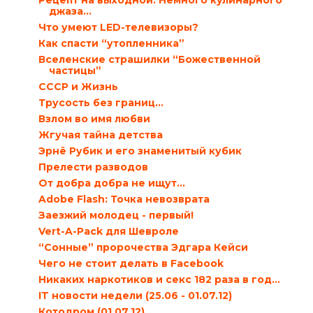
Рецепт на выходной: Немного кулинарного
джаза...
Что умеют LED-телевизоры?
Как спасти “утопленника”
Вселенские страшилки “Божественной
частицы”
СССР и Жизнь
Трусость без границ…
Взлом во имя любви
Жгучая тайна детства
Эрнё Рубик и его знаменитый кубик
Прелести разводов
От добра добра не ищут…
Adobe Flash: Точка невозврата
Заезжий молодец - первый!
Vert-A-Pack для Шевроле
“Сонные” пророчества Эдгара Кейси
Чего не стоит делать в Facebook
Никаких наркотиков и секс 182 раза в год…
IT новости недели (25.06 - 01.07.12)
Котодром (01.07.12)