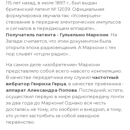
115 лет назад, в июле 1897 г., был выдан
британский патент № 12039. Официальная
формулировка звучала так: «Усовершен­
ствование в передаче электрических импульсов
и сигналов в передающем аппарате»...
Получатель патента - Гульельмо Маркони
. На
Западе считается, что этим документом была
открыта эпоха радиовещания. А Маркони с тех
пор слывёт «отцом радио»…
На самом деле «изобретение» Маркони
представляло собой всего-навсего компиляцию.
В качестве передатчика ему служил
частотный
вибратор Генриха Герца
, в качестве приёмника -
аппарат Александра Попова
. Последний, кстати,
осуществил первую в мире радиопередачу почти
за два года до Маркони! Однако вся честь
досталась не тому, кто изобрёл и внедрил, а тому,
кто успел застолбить за собой завидное
первенство.