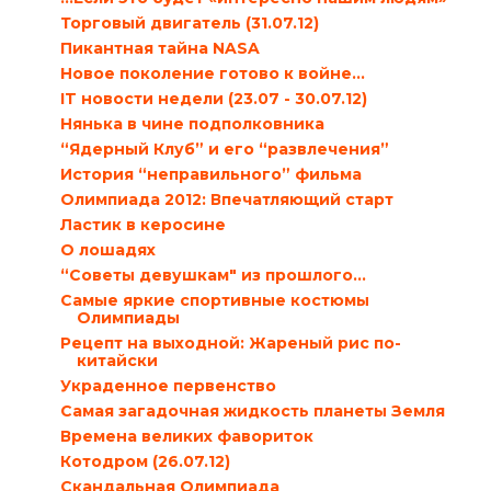
Торговый двигатель (31.07.12)
Пикантная тайна NASA
Новое поколение готово к войне…
IT новости недели (23.07 - 30.07.12)
Нянька в чине подполковника
“Ядерный Клуб” и его “развлечения”
История “неправильного” фильма
Олимпиада 2012: Впечатляющий старт
Ластик в керосине
О лошадях
“Советы девушкам" из прошлого…
Самые яркие спортивные костюмы
Олимпиады
Рецепт на выходной: Жареный рис по-
китайски
Украденное первенство
Самая загадочная жидкость планеты Земля
Времена великих фавориток
Котодром (26.07.12)
Скандальная Олимпиада