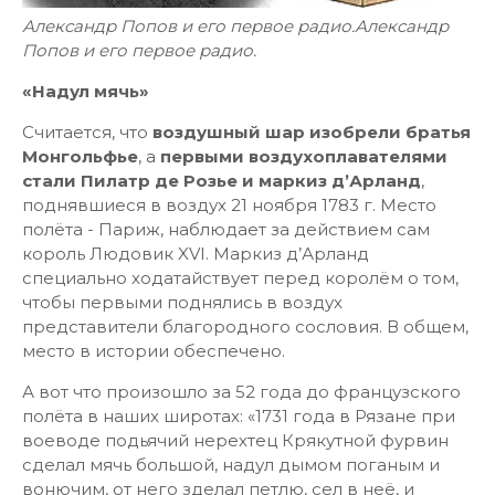
Александр Попов и его первое радио.Александр
Попов и его первое радио.
«Надул мячь»
Считается, что
воздушный шар изобрели братья
Монгольфье
, а
первыми воздухоплавателями
стали Пилатр де Розье и маркиз д’Арланд
,
поднявшиеся в воздух 21 ноября 1783 г. Место
полёта - Париж, наблюдает за дейст­вием сам
король Людовик XVI. Маркиз д’Арланд
специально ходатайствует перед королём о том,
чтобы первыми поднялись в воздух
представители благородного сословия. В общем,
место в истории обеспечено.
А вот что произошло за 52 года до французского
полёта в наших широтах: «1731 года в Рязане при
воеводе подьячий нерехтец Крякутной фурвин
сделал мячь большой, надул дымом поганым и
вонючим, от него зделал петлю, сел в неё, и