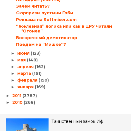
Зачем читать?
Сюрпризы пустыни Гоби
Реклама на Softmixer.com
“Железная” логика или как в ЦРУ читали
“Огонек”
Воскресный демотиватор
Поедем на “Мишке”?
июня
(123)
►
мая
(148)
►
апреля
(162)
►
марта
(161)
►
февраля
(150)
►
января
(169)
►
2011
(3787)
►
2010
(268)
►
Таинственный замок Иф