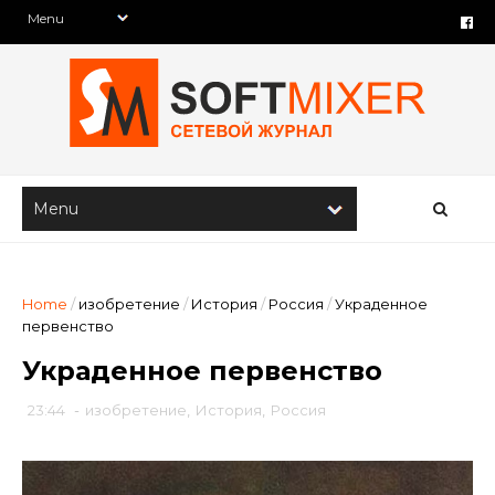
Home
/
изобретение
/
История
/
Россия
/
Украденное
первенство
Украденное первенство
23:44
-
изобретение
,
История
,
Россия