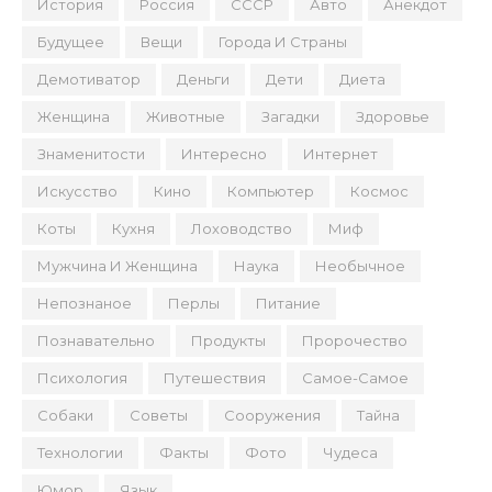
История
Россия
СССР
Авто
Анекдот
Будущее
Вещи
Города И Страны
Демотиватор
Деньги
Дети
Диета
Женщина
Животные
Загадки
Здоровье
Знаменитости
Интересно
Интернет
Искусство
Кино
Компьютер
Космос
Коты
Кухня
Лоховодство
Миф
Мужчина И Женщина
Наука
Необычное
Непознаное
Перлы
Питание
Познавательно
Продукты
Пророчество
Психология
Путешествия
Самое-Самое
Собаки
Советы
Сооружения
Тайна
Технологии
Факты
Фото
Чудеса
Юмор
Язык