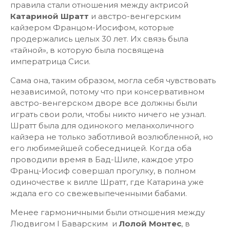
правила стали отношения между актрисой
Катариной Шратт
и австро-венгерским
кайзером Францом-Иосифом, которые
продержались целых 30 лет. Их связь была
«тайной», в которую была посвящена
императрица Сиси.
Сама она, таким образом, могла себя чувствовать
независимой, потому что при консервативном
австро-венгерском дворе все должны были
играть свои роли, чтобы никто ничего не узнал.
Шратт была для одинокого меланхоличного
кайзера не только заботливой возлюбленной, но
его любимейшей собеседницей. Когда оба
проводили время в Бад-Шиле, каждое утро
Франц-Иосиф совершал прогулку, в полном
одиночестве к вилле Шратт, где Катарина уже
ждала его со свежевыпеченными бабами.
Менее гармоничными были отношения между
Людвигом I Баварским и
Лолой Монтес
, в