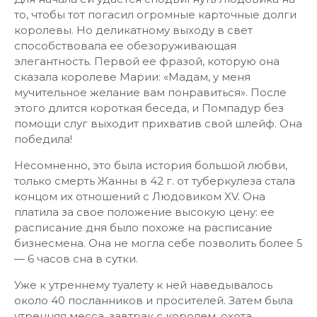
то, чтобы тот погасил огромные карточные долги
королевы. Но деликатному выходу в свет
способствовала ее обезоруживающая
элегантность. Первой ее фразой, которую она
сказала королеве Марии: «Мадам, у меня
мучительное желание вам понравиться». После
этого длится короткая беседа, и Помпадур без
помощи слуг выходит прихватив свой шлейф. Она
победила!
Несомненно, это была история большой любви,
только смерть Жанны в 42 г. от туберкулеза стала
концом их отношений с Людовиком XV. Она
платила за свое положение высокую цену: ее
расписание дня было похоже на расписание
бизнесмена. Она не могла себе позволить более 5
— 6 часов сна в сутки.
Уже к утреннему туалету к ней наведывалось
около 40 посланников и просителей. Затем была
утренняя месса, завтрак с королем, охота,