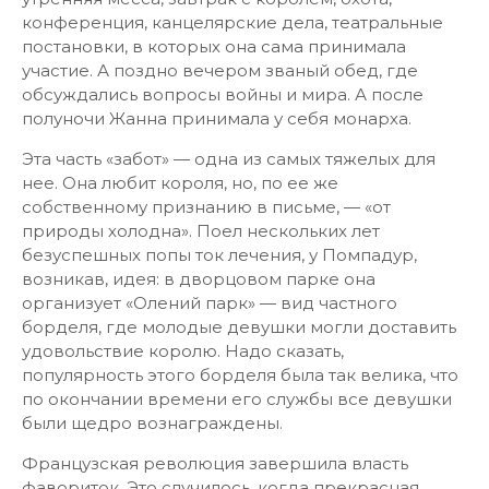
конференция, канцелярские дела, театральные
постановки, в которых она сама принимала
участие. А поздно вечером званый обед, где
обсуждались вопросы войны и мира. А после
полуночи Жанна принимала у себя монарха.
Эта часть «забот» — одна из самых тяжелых для
нее. Она любит короля, но, по ее же
собственному признанию в письме, — «от
природы холодна». Поел нескольких лет
безуспешных попы ток лечения, у Помпадур,
возникав, идея: в дворцовом парке она
организует «Олений парк» — вид частного
борделя, где молодые девушки могли доставить
удовольствие королю. Надо сказать,
популярность этого борделя была так велика, что
по окончании времени его службы все девушки
были щедро вознаграждены.
Французская революция завершила власть
фавориток. Это случилось, когда прекрасная