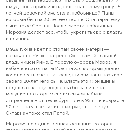
была ее мать Теодора. У них были общие дети, и
им удалось приблизить дочь к папскому трону. 15-
летней девочкой она стала любовницей Папы,
который был на 30 лет ее старше. Она дарит ему
сына, тоже Сергия. После смерти любовника
Марозия делает все, чтобы укрепить свою власть
и влияние.
В 928 г. она идет по стопам своей матери —
называет себя «сенатрессой» — самой главной
владычицей Рима. В первую очередь Марозия
избавляется от папы Иоанна X, с которым давно
хочет свести счеты, и наследником папы называет
своего 20-летнего сына. Власть этой женщины
подошла к концу, когда она бы ла лишена
могущества вторым своим сыном и была
отправлена в Эн гельсбург, где в 955 г. в возрасте
90 лет она узнает из вторых рук, что ее внук
Октавиан тоже стал Папой.
Марозия не единственная женщина, которая