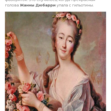
голова
Жанны Дюбарри
упала с гильотины.