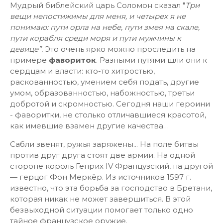
Мудрый библейский царь Соломон сказал "
Три
вещи непостижимы для меня, и четырех я не
понимаю: пути орла на небе, пути змея на скале,
пути корабля среди моря и пути мужчины к
девице”.
Это очень ярко можно проследить на
примере
фавориток
. Разными путями шли они к
сердцам и власти: кто-то хитростью,
раскованностью, умением себя подать, другие
умом, образованностью, набожностью, третьи
добротой и скромностью. Сегодня наши героини
- фаворитки, не столько отличавшиеся красотой,
как имевшие взамен другие качества…
Сабли звенят, ружья заряжены... На поле битвы
против друг друга стоят две армии. На одной
стороне король Генрих IV Французский, на другой
— герцог Фон Меркёр. Из источников 1597 г.
известно, что эта борьба за господство в Бретани,
которая никак не может завершиться. В этой
безвыходной ситуации помогает только одно
тайное французское оружие.