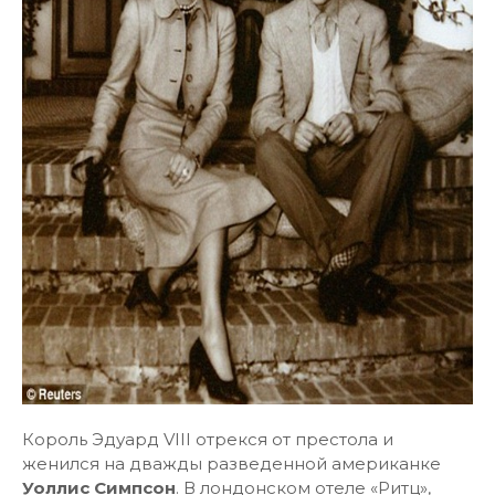
Король Эдуард VIII отрекся от престола и
женился на дважды разведенной американке
Уоллис Симпсон
. В лондонском отеле «Ритц»,