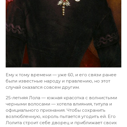
Ему к тому времени — уже 60, и его связи ранее
были известные народу и правлению, но этот
случай оказался совсем другим.
25-летняя Лола — южная красотка с волнистыми
черными волосами — хотела влияния, титула и
официального признания. Чтобы сохранить
возлюбленную, король пытается угодить ей. Его
Лолита строит себе дворец и приближает своих