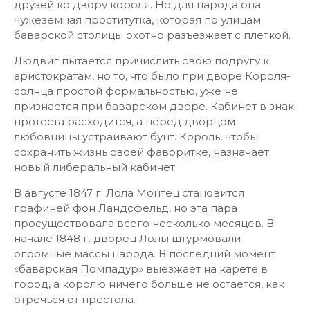
друзей ко двору короля. Но для народа она
чужеземная проститутка, которая по улицам
баварской столицы охотно разъезжает с плеткой.
Людвиг пытается причислить свою подругу к
аристократам, но то, что было при дворе Короля-
солнца простой формальностью, уже не
признается при баварском дворе. Кабинет в знак
протеста расходится, а перед дворцом
любовницы устраивают бунт. Король, чтобы
сохранить жизнь своей фаворитке, назначает
новый либеральный кабинет.
В августе 1847 г. Лола Монтец становится
графиней фон Ландсфельд, но эта пара
просуществовала всего несколько месяцев. В
начале 1848 г. дворец Лолы штурмовали
огромные массы народа. В последний момент
«баварская Помпадур» выезжает на карете в
город, а королю ничего больше не остается, как
отречься от престола.