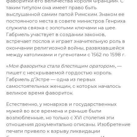
фаворитки его величества короля Франции». С
таким титулом она имеет право быть
выслушанной самим папой Римским. Знаком ее
постоянного места в совете министров Генриха
служила связка с золотыми ключами на шее.
Габриель участвует в создании законов,
встречает послов и играет значительную роль в
окончании религиозной войны, развязавшейся
между католиками и гугенотами с 1562 по 1598 г.
«
Моя фаворитка стала блестящим оратором
», —
пишет с нескрываемой гордостью король.
Габриель д'Эстре — одна из первых
самостоятельных женщин, с которых началось
великое время фавориток.
Естественно, у монархов и государственных
мужей во все времена и раньше были
возлюбленные, но только с XVI столетия эти
отношения документально описаны. Изобретение
печати привело к взрыву ликвидации