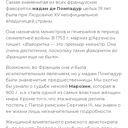
Самая знаменитая из всех французских
фавориток
мадам де Помпадур
целых 19 лет
была при Людовике XV неофициальной
владычицей страны.
Она назначала министров и генералов в период
семилетней войны. В 1753 г. маркиз д'Аргенсон
пишет: «
Фаворитка — это премьер-министр. Она
очень деспотична, поскольку таких фавориток во
Франции еще не было
».
Возможно, во Франции она и была
исключительным явлением, но у мадам Помпадур
были знаменитые предшественницы. Мы охотно
бы узнали о судьбе некоей
Марозии
, которая в
900 г. н.э. стала одной из самых властных женщин
мира. Кроме того, что эта женщина делила
постель с Папой римским Сергием III, мы знаем о
ее жизни лишь незначительные подробности.
Женщиной влиятельного римского аристократа