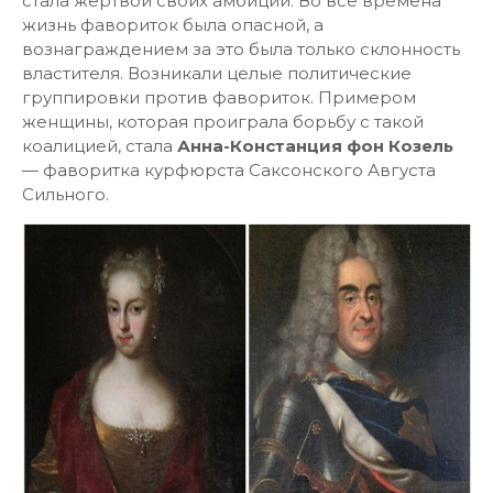
стала жертвой своих амбиции. Во все времена
жизнь фавориток была опасной, а
вознаграждением за это была только склонность
властителя. Возникали целые политические
группировки против фавориток. Примером
женщины, которая проиграла борьбу с такой
коалицией, стала
Анна-Констанция фон Козель
— фаворитка курфюрста Саксонского Августа
Сильного.