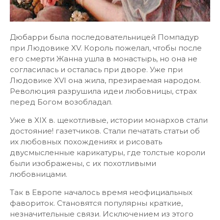
Дюбарри была последовательницей Помпадур
при Людовике XV. Король пожелал, чтобы после
его смерти Жанна ушла в монастырь, но она не
согласилась и осталась при дворе. Уже при
Людовике XVI она жила, презираемая народом.
Революция разрушила идеи любовницы, страх
перед Богом возобладал.
Уже в XIX в. щекотливые, истории монархов стали
достояние! газетчиков. Стали печатать статьи об
их любовных похождениях и рисовать
двусмысленные карикатуры, где толстые короли
были изображены, с их похотливыми
любовницами.
Так в Европе началось время неофициальных
фавориток. Становятся популярны краткие,
незначительные связи. Исключением из этого