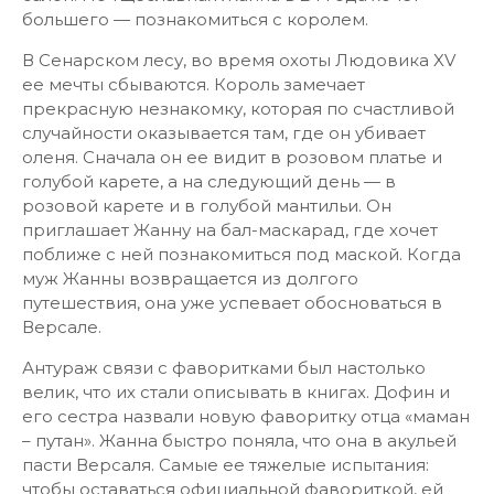
большего — познакомиться с королем.
В Сенарском лесу, во время охоты Людовика XV
ее мечты сбываются. Король замечает
прекрасную незнакомку, которая по счастливой
случайности оказывается там, где он убивает
оленя. Сначала он ее видит в розовом платье и
голубой карете, а на следующий день — в
розовой карете и в голубой мантильи. Он
приглашает Жанну на бал-маскарад, где хочет
поближе с ней познакомиться под маской. Когда
муж Жанны возвращается из долгого
путешествия, она уже успевает обосноваться в
Версале.
Антураж связи с фаворитками был настолько
велик, что их стали описывать в книгах. Дофин и
его сестра назвали новую фаворитку отца «маман
– путан». Жанна быстро поняла, что она в акульей
пасти Версаля. Самые ее тяжелые испытания:
чтобы оставаться официальной фавориткой, ей