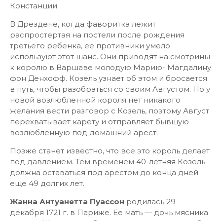
Констанции.
В Дрездене, когда фаворитка лежит
распростертая на постели после рождения
третьего ребенка, ее противники умело
используют этот шанс. Они приводят на смотрины
к королю в Варшаве молодую Марию- Магдалину
фон Денхофф. Козель узнает об этом и бросается
в путь, чтобы разобраться со своим Августом. Но у
новой возлюбленной короля нет никакого
желания вести разговор с Козель, поэтому Август
перехватывает карету и отправляет бывшую
возлюбленную под домашний арест.
Позже станет известно, что все это король делает
под давлением. Тем временем 40-летняя Козель
должна оставаться под арестом до конца дней
еще 49 долгих лет.
Жанна Антуанетта Пуассон
родилась 29
декабря 1721 г. в Париже. Ее мать — дочь мясника