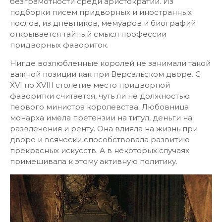
безграмотности среди аристократии. Из
подборки писем придворных и иностранных
послов, из дневников, мемуаров и биографий
открывается тайный смысл профессии
придворных фавориток.
Нигде возлюбленные королей не занимали такой
важной позиции как при Версальском дворе. С
XVI по XVIII столетие место придворной
фаворитки считается, чуть ли не должностью
первого министра королевства. Любовница
монарха имела претензии на титул, деньги на
развлечения и ренту. Она влияла на жизнь при
дворе и всячески способствовала развитию
прекрасных искусств. А в некоторых случаях
примешивала к этому активную политику.