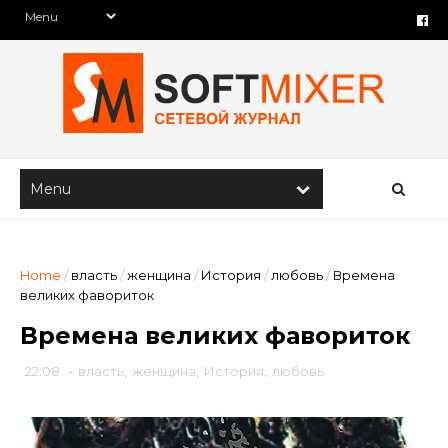
Home
/
власть
/
женщина
/
История
/
любовь
/
Времена
великих фавориток
Времена великих фавориток
22:08
-
власть
,
женщина
,
История
,
любовь