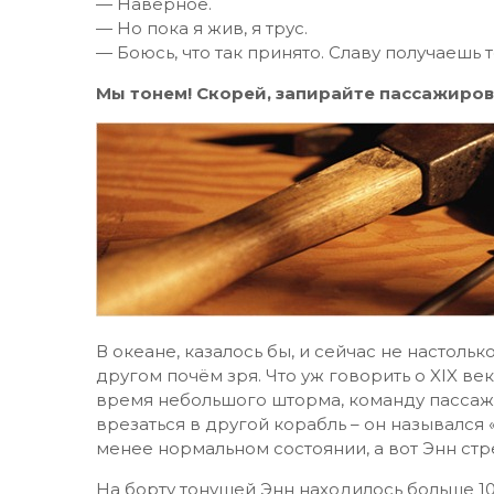
— Наверное.
— Но пока я жив, я трус.
— Боюсь, что так принято. Славу получаешь 
Мы тонем! Скорей, запирайте пассажиров
В океане, казалось бы, и сейчас не настольк
другом почём зря. Что уж говорить о XIX век
время небольшого шторма, команду пассаж
врезаться в другой корабль – он назывался 
менее нормальном состоянии, а вот Энн стр
На борту тонущей Энн находилось больше 1