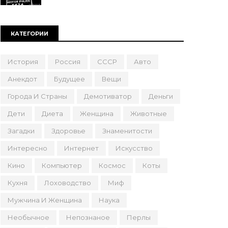
КАТЕГОРИИ
История
Россия
СССР
Авто
Анекдот
Будущее
Вещи
Города И Страны
Демотиватор
Деньги
Дети
Диета
Женщина
Животные
Загадки
Здоровье
Знаменитости
Интересно
Интернет
Искусство
Кино
Компьютер
Космос
Коты
Кухня
Лоховодство
Миф
Мужчина И Женщина
Наука
Необычное
Непознаное
Перлы