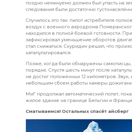
поздно неминуемо должен был упасть на зем
следования были достаточно густонаселённ
Случилось это так: пилот истребителя пол
воздух с военного аэродрома Померанског
находился в полной боевой готовности. Пр
зафиксировал уменьшение оборотов двигате
стал снижаться. Скуридин решил, что произ
катапультировался.
Позже, когда были обнаружены самописцы, 
порядке. Спустя шесть минут после катапуль
не достиг положенных 12 километров. Звук, 
небольшим сбоем работы камеры дожигания
МиГ продолжал автоматический полет, пока н
жилое здание на границе Бельгии и Франци
Сматываемся! Остальных спасёт айсберг