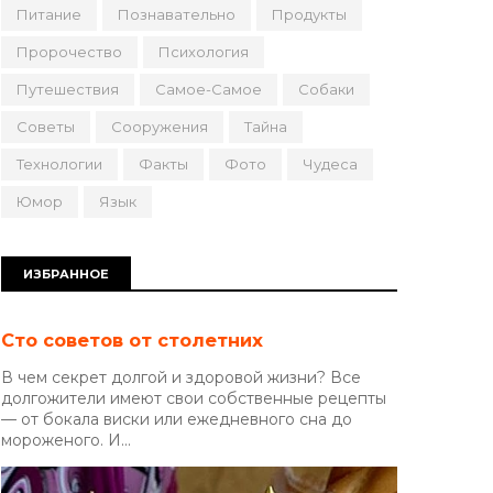
Питание
Познавательно
Продукты
Пророчество
Психология
Путешествия
Самое-Самое
Собаки
Советы
Сооружения
Тайна
Технологии
Факты
Фото
Чудеса
Юмор
Язык
ИЗБРАННОЕ
Сто советов от столетних
В чем секрет долгой и здоровой жизни? Все
долгожители имеют свои собственные рецепты
— от бокала виски или ежедневного сна до
мороженого. И...