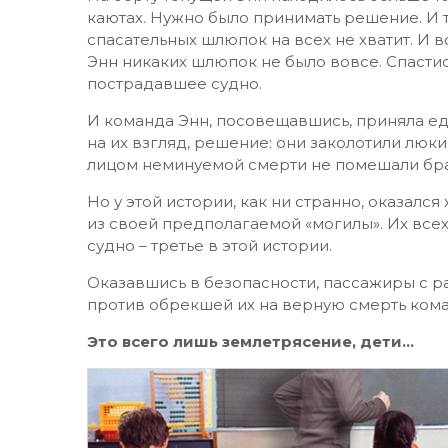
каютах. Нужно было принимать решение. И т
спасательных шлюпок на всех не хватит. И в
Энн никаких шлюпок не было вовсе. Спасти
пострадавшее судно.
И команда Энн, посовещавшись, приняла е
на их взгляд, решение: они заколотили лю
лицом неминуемой смерти не помешали бра
Но у этой истории, как ни странно, оказал
из своей предполагаемой «могилы». Их все
судно – третье в этой истории.
Оказавшись в безопасности, пассажиры с р
против обрекшей их на верную смерть ком
Это всего лишь землетрясение, дети…