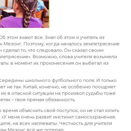
б этом знают все. Знал об этом и учитель из
 Мезонг. Поэтому, когда началось землетрясение
н сделал то, что следовало. Он сказал своим
млетрясение». Возможно, слова учителя возымели
таль: в момент их произнесения он выбегал из
 середины школьного футбольного поля. И только
ает не так. Китай, конечно, не особенно поощряет
 их в опасной ситуации на произвол судьбы тоже
етях – твоя прямая обязанность.
о время объяснить свой поступок, он не стал юлить
: «У меня очень развит инстинкт самосохранения.
ипе, на всех наплевать». Честность для учителя
Фан Мезонг всё же потерял.