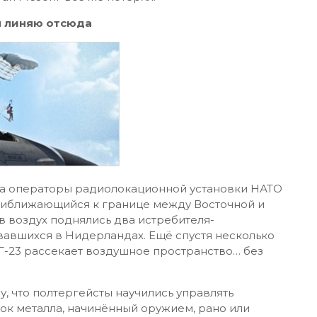
 я линяю отсюда
да операторы радиолокационной установки НАТО
риближающийся к границе между Восточной и
в воздух поднялись два истребителя-
авшихся в Нидерландах. Ещё спустя несколько
Г-23 рассекает воздушное пространство… без
у, что полтергейсты научились управлять
усок металла, начинённый оружием, рано или