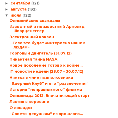
сентября
(121)
►
августа
(132)
►
июля
(122)
▼
Олимпийские скандалы
Известный и неизвестный Арнольд
Шварценеггер
Электронный кокаин
…Если это будет «интересно нашим
людям»
Торговый двигатель (31.07.12)
Пикантная тайна NASA
Новое поколение готово к войне…
IT новости недели (23.07 - 30.07.12)
Нянька в чине подполковника
“Ядерный Клуб” и его “развлечения”
История “неправильного” фильма
Олимпиада 2012: Впечатляющий старт
Ластик в керосине
О лошадях
“Советы девушкам" из прошлого…