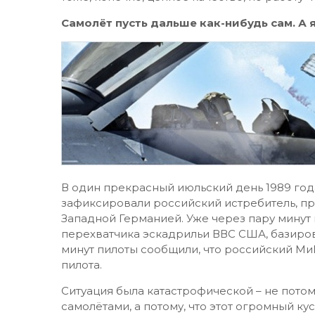
Самолёт пусть дальше как-нибудь сам. А
В один прекрасный июльский день 1989 го
зафиксировали российский истребитель, п
Западной Германией. Уже через пару минут 
перехватчика эскадрильи ВВС США, базиров
минут пилоты сообщили, что российский Ми
пилота.
Ситуация была катастрофической – не потом
самолётами, а потому, что этот огромный к