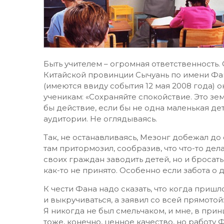
Быть учителем – огромная ответственность. О
Китайской провинции Сычуань по имени Фан
(имеются ввиду события 12 мая 2008 года) о
ученикам: «Сохраняйте спокойствие. Это зе
бы действие, если бы не одна маленькая де
аудитории. Не оглядываясь.
Так, не останавливаясь, Мезонг добежал до
там притормозил, сообразив, что что-то дел
своих граждан заводить детей, но и бросать
как-то не принято. Особенно если забота о д
К чести Фана надо сказать, что когда пришл
и выкручиваться, а заявил со всей прямотой
Я никогда не был смельчаком, и мне, в принц
тоже, конечно, ценное качество, но работу 