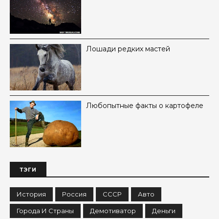
Лошади редких мастей
Любопытные факты о картофеле
ТЭГИ
История
Россия
СССР
Авто
Города И Страны
Демотиватор
Деньги