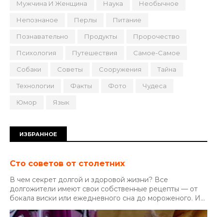
Мужчина И Женщина
Наука
Необычное
Непознаное
Перлы
Питание
Познавательно
Продукты
Пророчество
Психология
Путешествия
Самое-Самое
Собаки
Советы
Сооружения
Тайна
Технологии
Факты
Фото
Чудеса
Юмор
Язык
ИЗБРАННОЕ
Сто советов от столетних
В чем секрет долгой и здоровой жизни? Все
долгожители имеют свои собственные рецепты — от
бокала виски или ежедневного сна до мороженого. И...