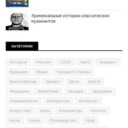
Криминальные истории классических
музыкантов
КАТЕГОРИИ
История
Россия
СССР
Авто
Анекдот
Будущее
Вещи
Города И Страны
Демотиватор
Деньги
Дети
Диета
Женщина
Животные
Загадки
Здоровье
Знаменитости
Интересно
Интернет
Искусство
Кино
Компьютер
Космос
Коты
Кухня
Лоховодство
Миф