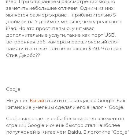
iPed. При ближайшем рассмотрении можно
заметить небольшие отличия. Одним из них
является размер экрана – приблизительно 5
дюймов на 7 дюймов меньше, чем у реального
iPad. Но это простительно, учитывая
дополнительные услуги, такие как порт USB,
встроенная веб-камера и расширяемый слот
памяти и это все при цене около $140. Что съел
Стив Джобс??
Goojje
Не успел
Китай
отойти от скандала с Google. Как
китайские умельцы сделали его аналог - Goojje.
Goojje включает в себя большинство элементов
страниц Google и очень быстро стал наиболее
популярней в Китае чем Baidu. В логотипе “Goojje”