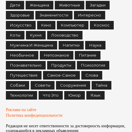
Дети
Женщина
Животные
Загадки
Здоровье
Знаменитости
Интересно
Искусство
Кино
Компьютер
Космос
Коты
Кухня
Лоховодство
Мужчина И Женщина
Напитки
Наука
Необычное
Непознаное
Питание
Познавательно
Продукты
Психология
Путешествия
Самое-Самое
Слова
Собаки
Советы
Сооружения
Тайна
Технологии
Что Это
Юмор
Язык
Реклама на сайте
Политика конфиденциальности
Редакция не несет ответственности за достоверность информации,
содержащейся в рекламных объявленияx