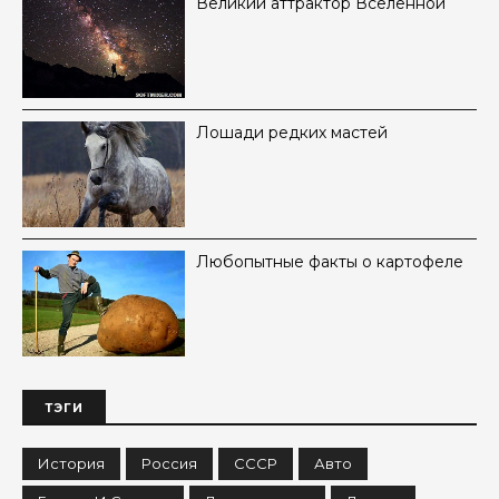
Великий аттрактор Вселенной
Лошади редких мастей
Любопытные факты о картофеле
ТЭГИ
История
Россия
СССР
Авто