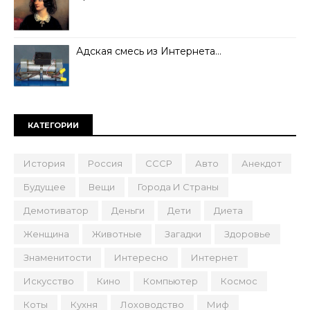
Адская смесь из Интернета…
КАТЕГОРИИ
История
Россия
СССР
Авто
Анекдот
Будущее
Вещи
Города И Страны
Демотиватор
Деньги
Дети
Диета
Женщина
Животные
Загадки
Здоровье
Знаменитости
Интересно
Интернет
Искусство
Кино
Компьютер
Космос
Коты
Кухня
Лоховодство
Миф