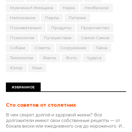
Мужчина И Женщина
Наука
Необычное
Непознаное
Перлы
Питание
Познавательно
Продукты
Пророчество
Психология
Путешествия
Самое-Самое
Собаки
Советы
Сооружения
Тайна
Технологии
Факты
Фото
Чудеса
Юмор
Язык
ИЗБРАННОЕ
Сто советов от столетних
В чем секрет долгой и здоровой жизни? Все
долгожители имеют свои собственные рецепты — от
бокала виски или ежедневного сна до мороженого. И...