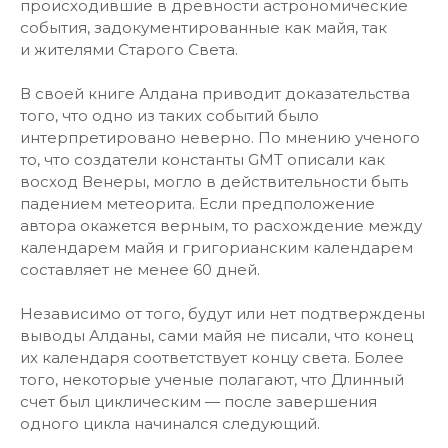
происходившие в древности астрономические
события, задокументированные как майя, так
и жителями Старого Света.
В своей книге Алдана приводит доказательства
того, что одно из таких событий было
интерпретировано неверно. По мнению ученого
то, что создатели константы GMT описали как
восход Венеры, могло в действительности быть
падением метеорита. Если предположение
автора окажется верным, то расхождение между
календарем майя и григорианским календарем
составляет не менее 60 дней.
Независимо от того, будут или нет подтверждены
выводы Алданы, сами майя не писали, что конец
их календаря соответствует концу света. Более
того, некоторые ученые полагают, что Длинный
счет был циклическим — после завершения
одного цикла начинался следующий.