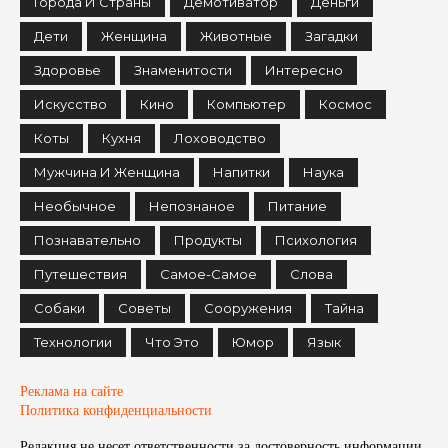
Города И Страны
Демотиватор
Деньги
Дети
Женщина
Животные
Загадки
Здоровье
Знаменитости
Интересно
Искусство
Кино
Компьютер
Космос
Коты
Кухня
Лоховодство
Мужчина И Женщина
Напитки
Наука
Необычное
Непознаное
Питание
Познавательно
Продукты
Психология
Путешествия
Самое-Самое
Слова
Собаки
Советы
Сооружения
Тайна
Технологии
Что Это
Юмор
Язык
Реклама на сайте
Политика конфиденциальности
Редакция не несет ответственности за достоверность информации,