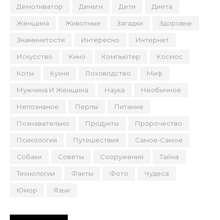
Демотиватор
Деньги
Дети
Диета
Женщина
Животные
Загадки
Здоровье
Знаменитости
Интересно
Интернет
Искусство
Кино
Компьютер
Космос
Коты
Кухня
Лоховодство
Миф
Мужчина И Женщина
Наука
Необычное
Непознаное
Перлы
Питание
Познавательно
Продукты
Пророчество
Психология
Путешествия
Самое-Самое
Собаки
Советы
Сооружения
Тайна
Технологии
Факты
Фото
Чудеса
Юмор
Язык