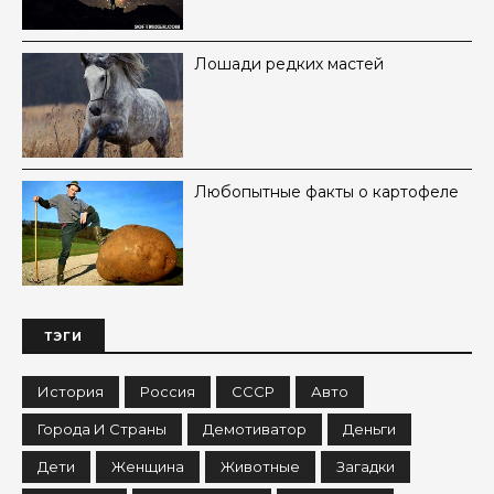
Лошади редких мастей
Любопытные факты о картофеле
ТЭГИ
История
Россия
СССР
Авто
Города И Страны
Демотиватор
Деньги
Дети
Женщина
Животные
Загадки