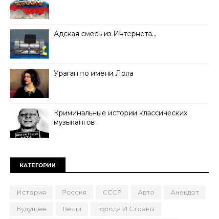
Адская смесь из Интернета…
Ураган по имени Лола
Криминальные истории классических
музыкантов
КАТЕГОРИИ
История
Россия
СССР
Авто
Анекдот
Будущее
Вещи
Города И Страны