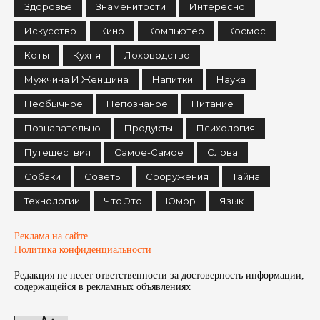
Здоровье
Знаменитости
Интересно
Искусство
Кино
Компьютер
Космос
Коты
Кухня
Лоховодство
Мужчина И Женщина
Напитки
Наука
Необычное
Непознаное
Питание
Познавательно
Продукты
Психология
Путешествия
Самое-Самое
Слова
Собаки
Советы
Сооружения
Тайна
Технологии
Что Это
Юмор
Язык
Реклама на сайте
Политика конфиденциальности
Редакция не несет ответственности за достоверность информации,
содержащейся в рекламных объявленияx