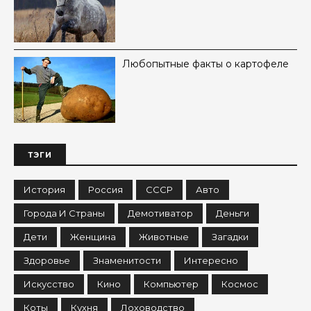
Любопытные факты о картофеле
ТЭГИ
История
Россия
СССР
Авто
Города И Страны
Демотиватор
Деньги
Дети
Женщина
Животные
Загадки
Здоровье
Знаменитости
Интересно
Искусство
Кино
Компьютер
Космос
Коты
Кухня
Лоховодство