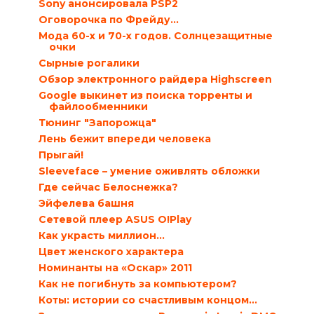
Sony анонсировала PSP2
Оговорочка по Фрейду...
Мода 60-х и 70-х годов. Солнцезащитные
очки
Сырные рогалики
Обзор электронного райдера Highscreen
Google выкинет из поиска торренты и
файлообменники
Тюнинг "Запорожца"
Лень бежит впереди человека
Прыгай!
Sleeveface – умение оживлять обложки
Где сейчас Белоснежка?
Эйфелева башня
Сетевой плеер ASUS O!Play
Как украсть миллион…
Цвет женского характера
Номинанты на «Оскар» 2011
Как не погибнуть за компьютером?
Коты: истории со счастливым концом...