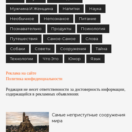
Мужчина И Женщина
Напитки
Наука
Необычное
Непознаное
Питание
Познавательно
Продукты
Психология
Путешествия
Самое-Самое
Слова
Собаки
Советы
Сооружения
Тайна
Технологии
Что Это
Юмор
Язык
Реклама на сайте
Политика конфиденциальности
Редакция не несет ответственности за достоверность информации,
содержащейся в рекламных объявленияx
Самые неприступные сооружения
мира