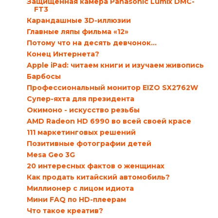
Защищенная камера Panasonic Lumix DMC-
FT3
Карандашные 3D-иллюзии
Главные ляпы фильма «12»
Потому что на десять девчонок...
Конец Интернета?
Apple iPad: читаем книги и изучаем живопись
Барбосы
Профессиональный монитор EIZO SX2762W
Супер-яхта для президента
Окимоно - искусство резьбы
AMD Radeon HD 6990 во всей своей красе
111 маркетинговых решений
Позитивные фотографии детей
Mesa Geo 3G
20 интересных фактов о женщинах
Как продать китайский автомобиль?
Миллионер с лицом идиота
Мини FAQ по HD-плеерам
Что такое креатив?