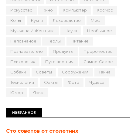
Искусство
Кино
Компьютер
Космос
Коты
Кухня
Лоховодство
Миф
Мужчина И Женщина
Наука
Необычное
Непознаное
Перлы
Питание
Познавательно
Продукты
Пророчество
Психология
Путешествия
Самое-Самое
Собаки
Советы
Сооружения
Тайна
Технологии
Факты
Фото
Чудеса
Юмор
Язык
ИЗБРАННОЕ
Сто советов от столетних