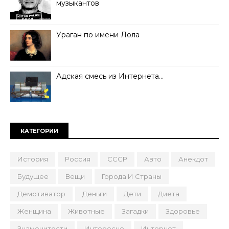
музыкантов
Ураган по имени Лола
Адская смесь из Интернета…
КАТЕГОРИИ
История
Россия
СССР
Авто
Анекдот
Будущее
Вещи
Города И Страны
Демотиватор
Деньги
Дети
Диета
Женщина
Животные
Загадки
Здоровье
Знаменитости
Интересно
Интернет