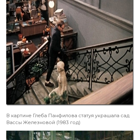
В картине Глеба Панфилова статуя украшала сад
Вассы Железновой (1983 год)