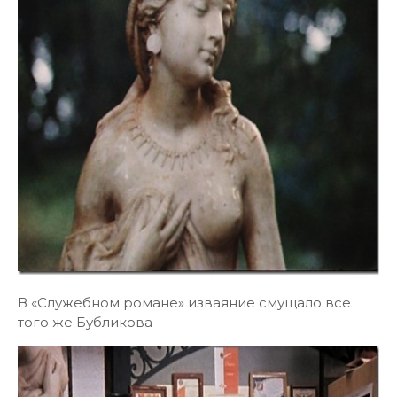
В «Служебном романе» изваяние смущало все
того же Бубликова