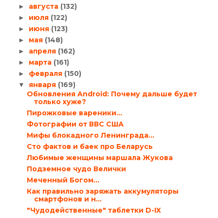
августа
(132)
►
июля
(122)
►
июня
(123)
►
мая
(148)
►
апреля
(162)
►
марта
(161)
►
февраля
(150)
►
января
(169)
▼
Обновления Android: Почему дальше будет
только хуже?
Пирожковые вареники…
Фотографии от ВВС США
Мифы блокадного Ленинграда…
Сто фактов и баек про Беларусь
Любимые женщины маршала Жукова
Подземное чудо Велички
Меченный Богом…
Как правильно заряжать аккумуляторы
смартфонов и н...
"Чудодейственные" таблетки D-IX