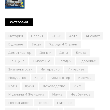
КАТЕГОРИИ
История
Россия
СССР
Авто
Анекдот
Будущее
Вещи
Города И Страны
Демотиватор
Деньги
Дети
Диета
Женщина
Животные
Загадки
Здоровье
Знаменитости
Интересно
Интернет
Искусство
Кино
Компьютер
Космос
Коты
Кухня
Лоховодство
Миф
Мужчина И Женщина
Наука
Необычное
Непознаное
Перлы
Питание