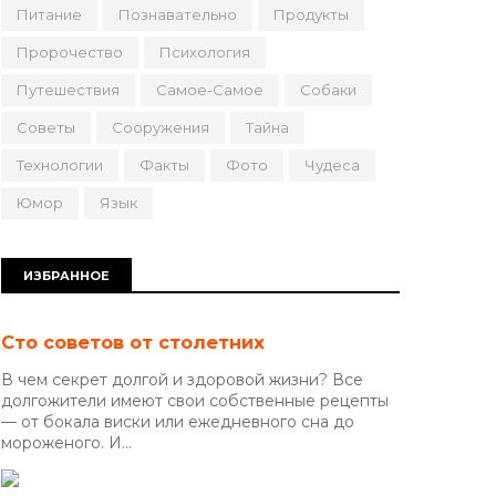
Питание
Познавательно
Продукты
Пророчество
Психология
Путешествия
Самое-Самое
Собаки
Советы
Сооружения
Тайна
Технологии
Факты
Фото
Чудеса
Юмор
Язык
ИЗБРАННОЕ
Сто советов от столетних
В чем секрет долгой и здоровой жизни? Все
долгожители имеют свои собственные рецепты
— от бокала виски или ежедневного сна до
мороженого. И...