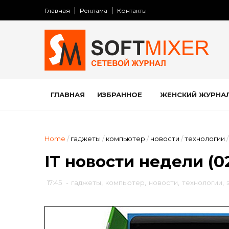
Главная
Реклама
Контакты
ГЛАВНАЯ
ИЗБРАННОЕ
ЖЕНСКИЙ ЖУРНА
Home
/
гаджеты
/
компьютер
/
новости
/
технологии
/
IT новости недели (02.
17:45
-
гаджеты
,
компьютер
,
новости
,
технологии
,