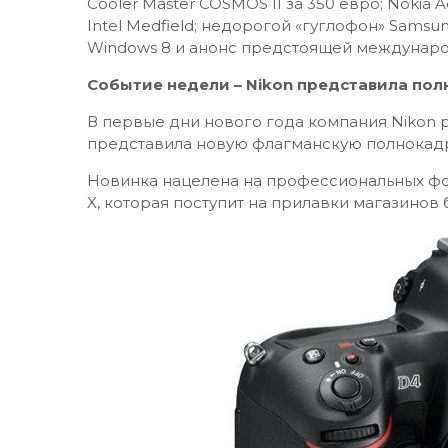
Cooler Master COSMOS II за 350 евро; Nokia
Intel Medfield; недорогой «гуглофон» Samsun
Windows 8 и анонс предстоящей междунаро
Событие недели – Nikon представила по
В первые дни нового года компания Nikon 
представила новую флагманскую полнокад
Новинка нацелена на профессиональных фо
X, которая поступит на прилавки магазинов