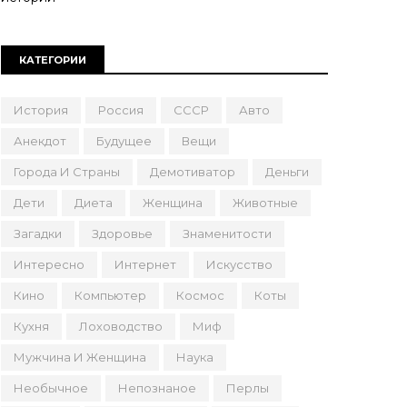
КАТЕГОРИИ
История
Россия
СССР
Авто
Анекдот
Будущее
Вещи
Города И Страны
Демотиватор
Деньги
Дети
Диета
Женщина
Животные
Загадки
Здоровье
Знаменитости
Интересно
Интернет
Искусство
Кино
Компьютер
Космос
Коты
Кухня
Лоховодство
Миф
Мужчина И Женщина
Наука
Необычное
Непознаное
Перлы