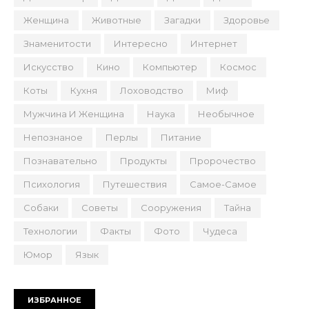
Женщина
Животные
Загадки
Здоровье
Знаменитости
Интересно
Интернет
Искусство
Кино
Компьютер
Космос
Коты
Кухня
Лоховодство
Миф
Мужчина И Женщина
Наука
Необычное
Непознаное
Перлы
Питание
Познавательно
Продукты
Пророчество
Психология
Путешествия
Самое-Самое
Собаки
Советы
Сооружения
Тайна
Технологии
Факты
Фото
Чудеса
Юмор
Язык
ИЗБРАННОЕ