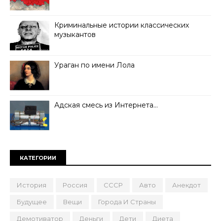
Криминальные истории классических
музыкантов
Ураган по имени Лола
Адская смесь из Интернета…
КАТЕГОРИИ
История
Россия
СССР
Авто
Анекдот
Будущее
Вещи
Города И Страны
Демотиватор
Деньги
Дети
Диета