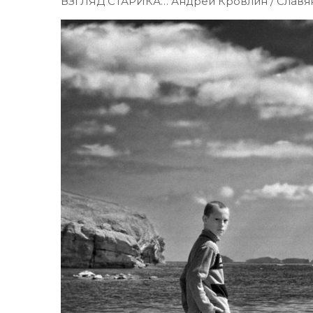
ВЗГЛЯД СТАРИКА… Андрей Кровлин / Славян