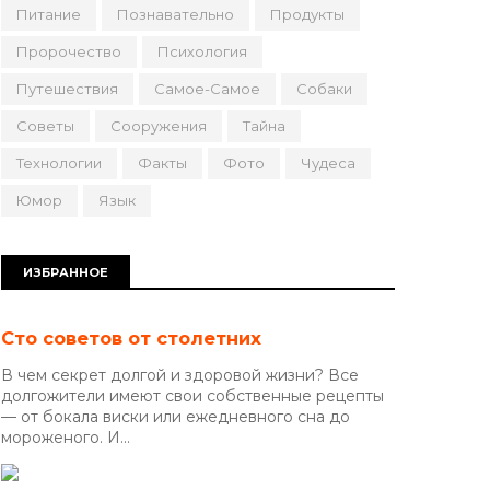
Питание
Познавательно
Продукты
Пророчество
Психология
Путешествия
Самое-Самое
Собаки
Советы
Сооружения
Тайна
Технологии
Факты
Фото
Чудеса
Юмор
Язык
ИЗБРАННОЕ
Сто советов от столетних
В чем секрет долгой и здоровой жизни? Все
долгожители имеют свои собственные рецепты
— от бокала виски или ежедневного сна до
мороженого. И...