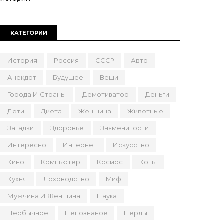
КАТЕГОРИИ
История
Россия
СССР
Авто
Анекдот
Будущее
Вещи
Города И Страны
Демотиватор
Деньги
Дети
Диета
Женщина
Животные
Загадки
Здоровье
Знаменитости
Интересно
Интернет
Искусство
Кино
Компьютер
Космос
Коты
Кухня
Лоховодство
Миф
Мужчина И Женщина
Наука
Необычное
Непознаное
Перлы