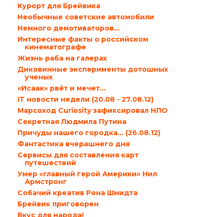
Курорт для Брейвика
Необычные советские автомобили
Немного демотиваторов…
Интересные факты о российском
кинематографе
Жизнь раба на галерах
Диковинные эксперименты дотошных
ученых
«Исаак» рвёт и мечет…
IT новости недели (20.08 - 27.08.12)
Марсоход Curiosity зафиксировал НЛО
Секретная Людмила Путина
Причуды нашего городка… (26.08.12)
Фантастика вчерашнего дня
Сервисы для составления карт
путешествий
Умер «главный герой Америки» Нил
Армстронг
Собачий креатив Рона Шмидта
Брейвик приговорен
Вкус для народа!