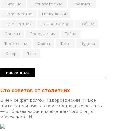
Питание
Познавательно
Продукты
Пророчество
Психология
Путешествия
Самое-Самое
Собаки
Советы
Сооружения
Тайна
Технологии
Факты
Фото
Чудеса
Юмор
Язык
ИЗБРАННОЕ
Сто советов от столетних
В чем секрет долгой и здоровой жизни? Все
долгожители имеют свои собственные рецепты
— от бокала виски или ежедневного сна до
мороженого. И...