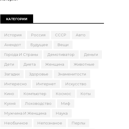
КАТЕГОРИИ
История
Россия
СССР
Авто
Анекдот
Будущее
Вещи
Города И Страны
Демотиватор
Деньги
Дети
Диета
Женщина
Животные
Загадки
Здоровье
Знаменитости
Интересно
Интернет
Искусство
Кино
Компьютер
Космос
Коты
Кухня
Лоховодство
Миф
Мужчина И Женщина
Наука
Необычное
Непознаное
Перлы