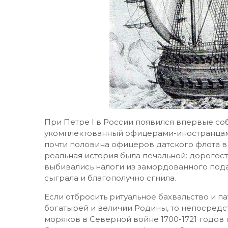
При Петре I в России появился впервые со
укомплектованный офицерами-иностранцами 
почти половина офицеров датского флота в 
реальная история была печальной: дорогос
выбивались налоги из замордованного пода
сыграла и благополучно сгнила.
Если отбросить ритуальное бахвальство и п
богатырей и величии Родины, то непосредс
моряков в Северной войне 1700-1721 годо