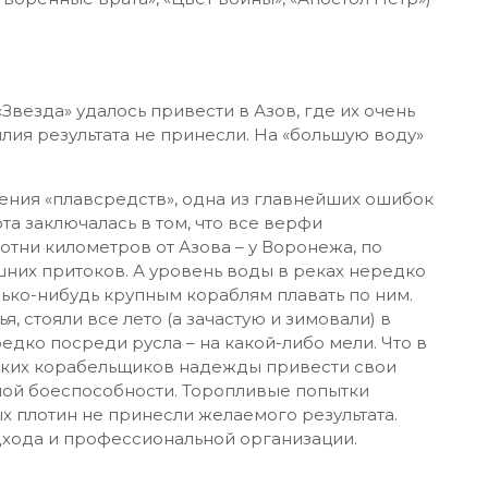
а воду к началу Северной войны 37 судов.
блей) можно
посмотреть здесь
.
еко не лучшими специалистами, без разбора
азались весьма неудачными. К тому же и
неопытных русских рабочих, было ниже всякой
вался совершенно непригодный материал –
льных сортов. Поэтому в море из числа
тро», разумеется, по русским меркам – к лету
 не самых крупных вымпелов:
Отворенные врата», «Цвет войны», «Апостол Петр»)
Звезда» удалось привести в Азов, где их очень