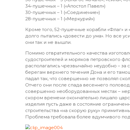
28-пушечных – 1
Из этого количества построили и спустили н
Подробный список (с «биографиями» кора
Но поскольку все они проектировались дал
приглашенными из европейских стран, то ок
качество работ, осуществлявшихся руками 
критики. Не говоря уж о том, что использо
непросушенная древесина, да еще неоптима
«новорожденных» сравнительно быстро («быс
1699 года) сумели вывести только 11 далеко
52-пушечных – 2 («Крепость», «Скорпион»)
38-пушечных – 1 («Безбоязнь»)
36-пушечных – 5 («Благое начало», «Сила», «
34-пушечных – 1 («Апостол Павел»)
30-пушечных – 1 («Соединение»)
28-пушечных – 1 («Меркурий»)
Кроме того, 52-пушечные корабли «Флаг» и «