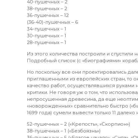
войну против Швеции. Всего до 1700 года в 
небольших парусных кораблей и всевозмож
заложено 51 судно различных типов – галеа
линейные корабли, которые по рангу были н
от 28 до 70 орудий, включая пушки средних
70-пушечных – 2
66-пушечных – 1
64-пушечных – 1
62-пушечных – 3
58-пушечных – 3
54-пушечных – 1
52-пушечных – 5
46-пушечных – 1
44-пушечных – 9
40-пушечных – 2
38-пушечных – 2
36-пушечных – 12
(36-40)-пушечных – 6
34-пушечных – 1
30-пушечных – 1