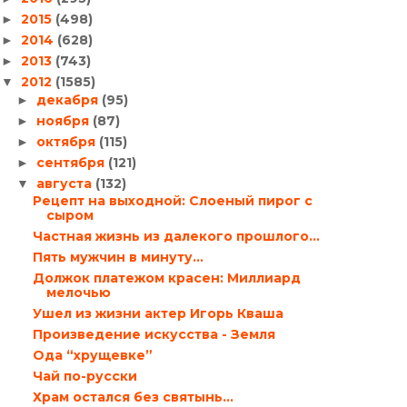
2015
(498)
►
2014
(628)
►
2013
(743)
►
2012
(1585)
▼
декабря
(95)
►
ноября
(87)
►
октября
(115)
►
сентября
(121)
►
августа
(132)
▼
Рецепт на выходной: Слоеный пирог с
сыром
Частная жизнь из далекого прошлого…
Пять мужчин в минуту…
Должок платежом красен: Миллиард
мелочью
Ушел из жизни актер Игорь Кваша
Произведение искусства - Земля
Ода “хрущевке”
Чай по-русски
Храм остался без святынь…