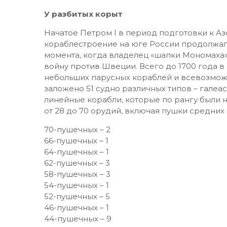
Петр идет к Адмиралтейству
После 1724 года (Петр умер в феврале 1725
во множестве построенных «царем-шхипер
последние копейки, в море из базы всего н
Остальные сгнили, простояв у причалов без
видимо, в самый дорогой в мире (и самый 
даже великих самодержцев. Грезы о «царств
за последующие 300 лет идею морского ве
единожды пытались реанимировать. Потуги
очередным крахом. Однако желающих поба
предрешенным банкротством в финале меньш
тему «нужен ли большой флот России» прод
У разбитых корыт
Начатое Петром I в период подготовки к А
кораблестроение на юге России продолжал
момента, когда владелец «шапки Мономаха»