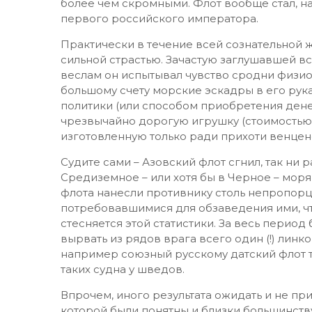
более чем скромными. Флот вообще стал, 
первого российского императора.
Практически в течение всей сознательной 
сильной страстью. Зачастую заглушавшей вс
веслам он испытывал чувство сродни физиол
большому счету морские эскадры в его рук
политики (или способом приобретения ден
чрезвычайно дорогую игрушку (стоимостью 
изготовленную только ради прихоти венцен
Судите сами – Азовский флот сгнил, так ни 
Средиземное – или хотя бы в Черное – моря
флота нанесли противнику столь непропорц
потребовавшимися для обзаведения ими, ч
стесняется этой статистики. За весь перио
вырвать из рядов врага всего один (!) линко
например союзный русскому датский флот то
таких судна у шведов.
Впрочем, иного результата ожидать и не при
которой были понятны и близки большинству