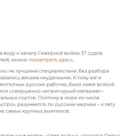
качестве основных сил (то есть без учета
ных гребных конструкций) Азовского флота было
сы, баркалоны, барбарские и классические
е меньше фрегата. То есть могли нести на борту
 и крупных калибров.