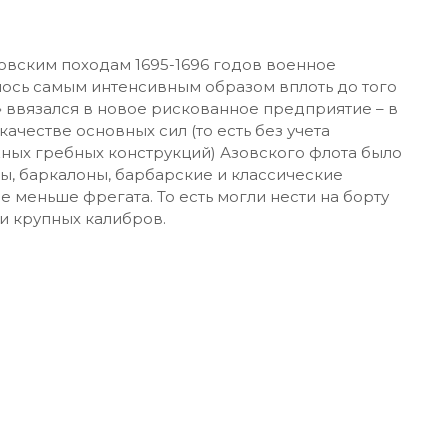
Художник Сергей Пен. Царь
-го) из всех огромных 70-90-пушечных линкоров,
ом» на выколачиваемые из нищих мужиков
есколько раз выходил только один.
 всякой пользы. И превратившись, таким образом,
недолговечный) памятник ограниченности власти
е» над океанами так и остались грезами. Правда,
личия петербургские и московские правители не
 эти каждый раз неизменно заканчивались
ловаться широкомасштабными экспериментами с
е не становится. Во всяком случае, споры на
олжаются в нашей стране и сегодня.
зовским походам 1695-1696 годов военное
ось самым интенсивным образом вплоть до того
 ввязался в новое рискованное предприятие – в