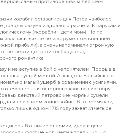
наверное, самым противоречивым деянием
жизни корабли оставались для Петра наиболее
е доводы разума и здравого расчета. К парусам и
огическому («корабли – дети мои»). Но по
ах являлись все же не инструментом внешней
ежной прибыли), а очень напоминали огромную
от четверти до трети госбюджета),
осного романтика.
разу и не вступив в бой с неприятелем. Прорыв в
 остался пустой мечтой. А эскадры Балтийского
ионально малый ущерб в сравнении с усилиями,
то отечественная историография по сию пору
д боевых действий петровские моряки сумели
р, да и то в самом конце войны. В то время как,
лько лишь в одном 1715 году захватил четыре
ходилось. В отличие от армии, идеи и цели
 россиян, флот не мог найти в традиционно