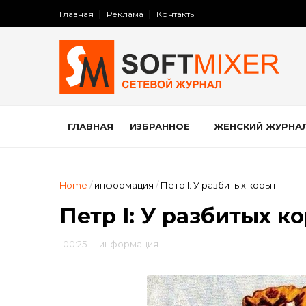
Главная
Реклама
Контакты
ГЛАВНАЯ
ИЗБРАННОЕ
ЖЕНСКИЙ ЖУРНА
Home
/
информация
/
Петр I: У разбитых корыт
Петр I: У разбитых к
00:25
-
информация