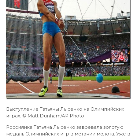
Выступление Татьяны Лысенко на Олимпийских
играх. © Matt Dunham/AP Photo
Россиянка Татьяна Лысенко завоевала золотую
медаль Олимпийских игр в метании молота. Уже в