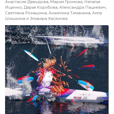
Анастасия Давыдова, Мария Громова, Наталья
Ищенко, Дарья Коробова, Александра Пацкевич,
Светлана Ромашина, Анжелика Тиманина, Алла
Шишкина и Эльвира Хасянова.