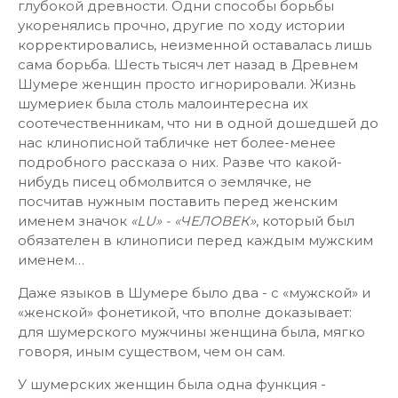
глубокой древности. Одни способы борьбы
укоренялись прочно, другие по ходу истории
корректировались, неизменной оставалась лишь
сама борьба. Шесть тысяч лет назад в Древнем
Шумере женщин просто игнорировали. Жизнь
шумериек была столь малоинтересна их
соотечественникам, что ни в одной дошедшей до
нас клинописной табличке нет более-менее
подробного рассказа о них. Разве что какой-
нибудь писец обмолвится о землячке, не
посчитав нужным поставить перед женским
именем значок
«LU» - «ЧЕЛОВЕК»
, который был
обязателен в клинописи перед каждым мужским
именем…
Даже языков в Шумере было два - с «мужской» и
«женской» фонетикой, что вполне доказывает:
для шумерского мужчины женщина была, мягко
говоря, иным существом, чем он сам.
У шумерских женщин была одна функция -