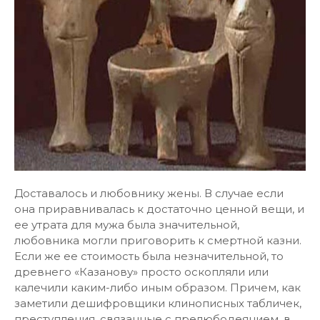
Доставалось и любовнику жены. В случае если
она приравнивалась к достаточно ценной вещи, и
ее утрата для мужа была значительной,
любовника могли приговорить к смертной казни.
Если же ее стоимость была незначительной, то
древнего «Казанову» просто оскопляли или
калечили каким-либо иным образом. Причем, как
заметили дешифровщики клинописных табличек,
преступления, связанные с прелюбодеянием, в