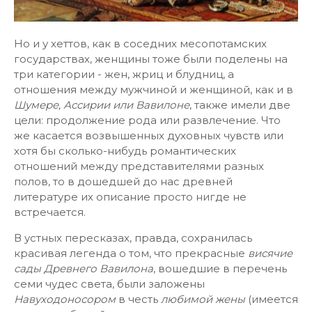
Но и у хеттов, как в соседних месопотамских
государствах, женщины тоже были поделены на
три категории - жен, жриц и блудниц, а
отношения между мужчиной и женщиной, как и в
Шумере, Ассирии или Вавилоне
, также имели две
цели: продолжение рода или развлечение. Что
же касается возвышенных духовных чувств или
хотя бы сколько-нибудь романтических
отношений между представителями разных
полов, то в дошедшей до нас древней
литературе их описание просто нигде не
встречается.
В устных пересказах, правда, сохранилась
красивая легенда о том, что прекрасные
висячие
сады Древнего Вавилона
, вошедшие в перечень
семи чудес света, были заложены
Навуходоносором
в честь
любимой жены
(имеется