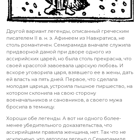
Другой вариант легенды, описанный греческим
писателем II в. н. э. Афинеем из Навкратиса, не
столь романтичен. Семирамида вначале служила
придворной дамой при дворе одного из
ассирийских царей, но была столь прекрасна, что
своей красотой завоевала царскую любовь. И
вскоре уговорила царя, взявшего ее в жены, дать
ей власть на пять дней. Первое, что сделала
молодая царица, устроила пышное пиршество, на
котором склонила на свою сторону
военачальников и сановников, а своего мужа
бросила в темницу.
Хороши обе легенды. А вот ни одного более-
менее убедительного доказательства, что
ассирийцами правила женщина, нет. Так что не
исключено, что автором легенд о Семирамиде