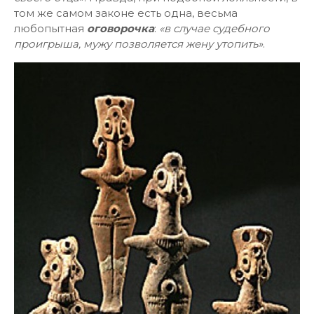
том же самом законе есть одна, весьма
любопытная
оговорочка
:
«в случае судебного
проигрыша, мужу позволяется жену утопить»
.