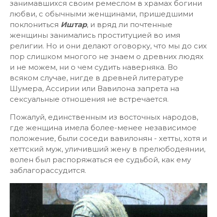
занимавшихся своим ремеслом в храмах богини
любви, с обычными женщинами, пришедшими
поклониться
Иштар
, и вряд ли почтенные
женщины занимались проституцией во имя
религии. Но и они делают оговорку, что мы до сих
пор слишком многого не знаем о древних людях
и не можем, ни о чем судить наверняка. Во
всяком случае, нигде в древней литературе
Шумера, Ассирии или Вавилона запрета на
сексуальные отношения не встречается.
Пожалуй, единственным из восточных народов,
где женщина имела более-менее независимое
положение, были соседи вавилонян - хетты, хотя и
хеттский муж, уличивший жену в прелюбодеянии,
волен был распоряжаться ее судьбой, как ему
заблагорассудится.