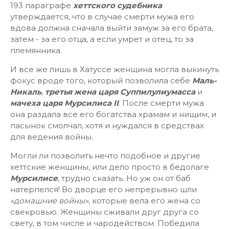
193 параграфе
хеттского судебника
утверждается, что в случае смерти мужа его
вдова должна сначала выйти замуж за его брата,
затем - за его отца, а если умрет и отец, то за
племянника.
И все же лишь в Хатуссе женщина могла выкинуть
фокус вроде того, который позволила себе
Маль-
Никаль
,
третья жена царя Суппилулиумасса
и
мачеха царя Мурсилиса II
. После смерти мужа
она раздала все его богатства храмам и нищим, и
пасынок смолчал, хотя и нуждался в средствах
для ведения войны.
Могли ли позволить нечто подобное и другие
хеттские женщины, или дело просто в бедолаге
Мурсилисе
, трудно сказать. Но уж он от баб
натерпелся! Во дворце его непрерывно шли
«домашние войны»
, которые вела его жена со
свекровью. Женщины сживали друг друга со
свету, в том числе и чародейством. Победила