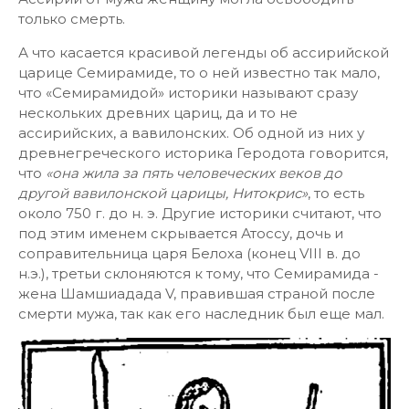
только смерть.
А что касается красивой легенды об ассирийской
царице Семирамиде, то о ней известно так мало,
что «Семирамидой» историки называют сразу
нескольких древних цариц, да и то не
ассирийских, а вавилонских. Об одной из них у
древнегреческого историка Геродота говорится,
что
«она жила за пять человеческих веков до
другой вавилонской царицы, Нитокрис»
, то есть
около 750 г. до н. э. Другие историки считают, что
под этим именем скрывается Атоссу, дочь и
соправительница царя Белоха (конец VIII в. до
н.э.), третьи склоняются к тому, что Семирамида -
жена Шамшиадада V, правившая страной после
смерти мужа, так как его наследник был еще мал.