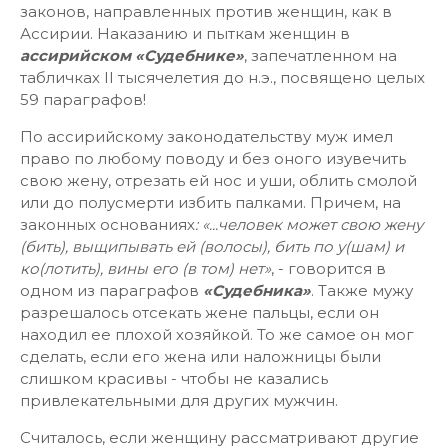
законов, направленных против женщин, как в
Ассирии. Наказанию и пыткам женщин в
ассирийском «Судебнике»
, запечатленном на
табличках II тысячелетия до н.э., посвящено целых
59 параграфов!
По ассирийскому законодательству муж имел
право по любому поводу и без оного изувечить
свою жену, отрезать ей нос и уши, облить смолой
или до полусмерти избить палками. Причем, на
законных основаниях
: «...человек может свою жену
(бить), выщипывать ей (волосы), бить по у(шам) и
ко(лотить), вины его (в том) нет»
, - говорится в
одном из параграфов
«Судебника»
. Также мужу
разрешалось отсекать жене пальцы, если он
находил ее плохой хозяйкой. То же самое он мог
сделать, если его жена или наложницы были
слишком красивы - чтобы не казались
привлекательными для других мужчин.
Считалось, если женщину рассматривают другие