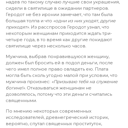
надев по такому случаю лучшие свои украшения,
сидели в святилище в ожидании партнеров.
Геродот не без иронии замечает, что там была
большая толпа и что
«одни из них уходят, другие
приходят»
. Из расспросов Геродот узнал, что
некоторым женщинам приходится ждать три-
четыре года, в то время как другие покидают
святилище через несколько часов.
Мужчина, выбрав понравившуюся женщину,
должен был бросить ей в подол деньги, после
чего имел полное право овладеть ею. Плата
могла быть сколь угодно малой при условии, что
мужчина произнес:
«Призываю тебя на служение
богине!»
. Отказываться женщинам не
дозволялось, потому что эти деньги считались
священными.
По мнению некоторых современных
исследователей, древнегреческий историк,
вероятно, спутал священных проституток,