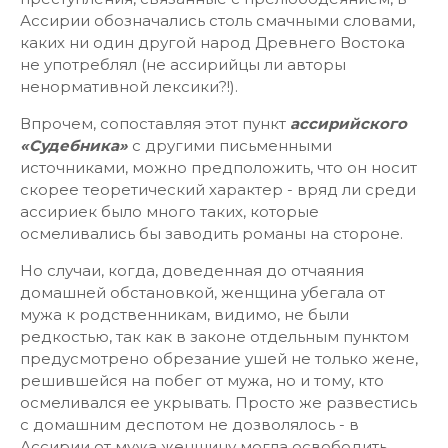
Ассирии обозначались столь смачными словами,
каких ни один другой народ Древнего Востока
не употреблял (не ассирийцы ли авторы
ненормативной лексики?!).
Впрочем, сопоставляя этот пункт
ассирийского
«Судебника»
с другими письменными
источниками, можно предположить, что он носит
скорее теоретический характер - вряд ли среди
ассириек было много таких, которые
осмеливались бы заводить романы на стороне.
Но случаи, когда, доведенная до отчаяния
домашней обстановкой, женщина убегала от
мужа к родственникам, видимо, не были
редкостью, так как в законе отдельным пунктом
предусмотрено обрезание ушей не только жене,
решившейся на побег от мужа, но и тому, кто
осмеливался ее укрывать. Просто же развестись
с домашним деспотом не дозволялось - в
Ассирии от мужа женщину могла освободить