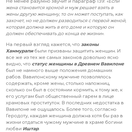
Не менее разумно звучит и параграф 139:
«Если
жена становится хромой и муж решает взять в
жены другую женщину, то он может поступать, как
захочет, но не должен разводиться с первой женой,
которая должна жить в его доме и которую он
должен обеспечивать до конца ее жизни»
.
На первый взгляд кажется, что
законы
Хаммурапи
были призваны защитить женщин. И
все же из тех же самых законов довольно ясно
видно, что
статус женщины в Древнем Вавилоне
был не намного выше положения домашних
рабов. Вавилонскому мужчине позволялось
содержать, кроме жены, столько наложниц,
сколько он был в состоянии кормить, к тому же, к
его услугам был общественный гарем в лице
храмовых проституток. В последних недостатка в
Вавилоне не ощущалось. Более того, согласно
Геродоту, каждая женщина должна хотя бы раз в
жизни отдаться чужому мужчине в храме богини
любви
Иштар
.