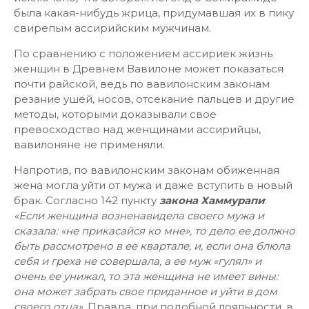
была какая-нибудь жрица, придумавшая их в пику
свирепым ассирийским мужчинам.
По сравнению с положением ассириек жизнь
женщин в Древнем Вавилоне может показаться
почти райской, ведь по вавилонским законам
резание ушей, носов, отсекание пальцев и другие
методы, которыми доказывали свое
превосходство над женщинами ассирийцы,
вавилоняне не применяли.
Напротив, по вавилонским законам обиженная
жена могла уйти от мужа и даже вступить в новый
брак. Согласно 142 пункту
закона Хаммурапи
:
«Если женщина возненавидела своего мужа и
сказала: «не прикасайся ко мне», то дело ее должно
быть рассмотрено в ее квартале, и, если она блюла
себя и греха не совершала, а ее муж «гулял» и
очень ее унижал, то эта женщина не имеет вины:
она может забрать свое приданное и уйти в дом
своего отца»
. Правда, при подобной лояльности, в