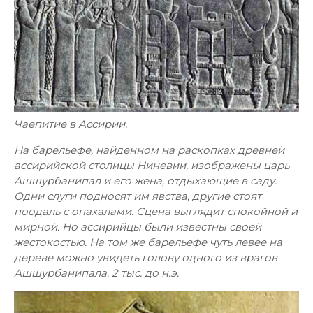
Чаепитие в Ассирии.
На барельефе, найденном на раскопках древней
ассирийской столицы Ниневии, изображены царь
Ашшурбанипал и его жена, отдыхающие в саду.
Одни слуги подносят им явства, другие стоят
поодаль с опахалами. Сцена выглядит спокойной и
мирной. Но ассирийцы были известны своей
жестокостью. На том же барельефе чуть левее на
дереве можно увидеть голову одного из врагов
Ашшурбанипала. 2 тыс. до н.э.