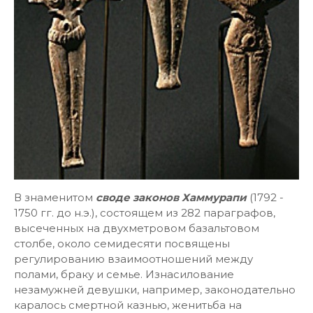
В знаменитом
своде законов Хаммурапи
(1792 -
1750 гг. до н.э.), состоящем из 282 параграфов,
высеченных на двухметровом базальтовом
столбе, около семидесяти посвящены
регулированию взаимоотношений между
полами, браку и семье. Изнасилование
незамужней девушки, например, законодательно
каралось смертной казнью, женитьба на