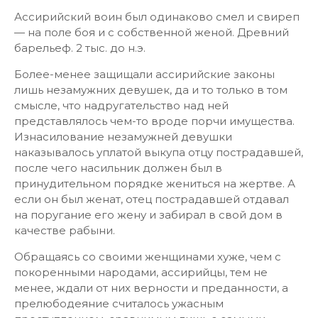
Ассирийский воин был одинаково смел и свиреп
— на поле боя и с собственной женой. Древний
барельеф. 2 тыс. до н.э.
Более-менее защищали ассирийские законы
лишь незамужних девушек, да и то только в том
смысле, что надругательство над ней
представлялось чем-то вроде порчи имущества.
Изнасилование незамужней девушки
наказывалось уплатой выкупа отцу пострадавшей,
после чего насильник должен был в
принудительном порядке жениться на жертве. А
если он был женат, отец пострадавшей отдавал
на поругание его жену и забирал в свой дом в
качестве рабыни.
Обращаясь со своими женщинами хуже, чем с
покоренными народами, ассирийцы, тем не
менее, ждали от них верности и преданности, а
прелюбодеяние считалось ужасным