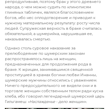
репродуктивная, поэтому брак у этого древнего
народа, о чем можно судить по клинописям
глиняных табличек, являлся благословением
богов, ибо нес оплодотворение и приводил к
нужному материальному результату: росту числа
людей. Супружеская верность в браке считалась
обязательной, а шумерийка, нарушившая ее,
наказывалась смертью.
Однако столь суровое наказание за
прелюбодеяние по шумерским законам
распространялось лишь на женщин,
предназначенных для продолжения рода в
браке. К жрицам, занимавшимся священной
проституцией в храмах богини любви Инанны,
шумерские мужчины относились с уважением.
Ничего предосудительного не видели они и в
торговле женщин собственным телом ради куска
хлеба, ибо говорил легендарный шумерский царь
Гильгамеш:
«Наслажденье - дело женщин».