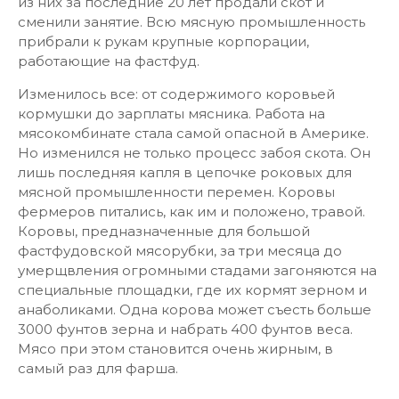
из них за последние 20 лет продали скот и
сменили занятие. Всю мясную промышленность
прибрали к рукам крупные корпорации,
работающие на фастфуд.
Изменилось все: от содержимого коровьей
кормушки до зарплаты мясника. Работа на
мясокомбинате стала самой опасной в Америке.
Но изменился не только процесс забоя скота. Он
лишь последняя капля в цепочке роковых для
мясной промышленности перемен. Коровы
фермеров питались, как им и положено, травой.
Коровы, предназначенные для большой
фастфудовской мясорубки, за три месяца до
умерщвления огромными стадами загоняются на
специальные площадки, где их кормят зерном и
анаболиками. Одна корова может съесть больше
3000 фунтов зерна и набрать 400 фунтов веса.
Мясо при этом становится очень жирным, в
самый раз для фарша.