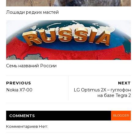
Лошади редких мастей
Семь названий России
PREVIOUS
NEXT
Nokia X7-00
LG Optimus 2X – гуглофон
на базе Tegra 2
COMMENT
S
BLOGGER
Комментариев Нет: