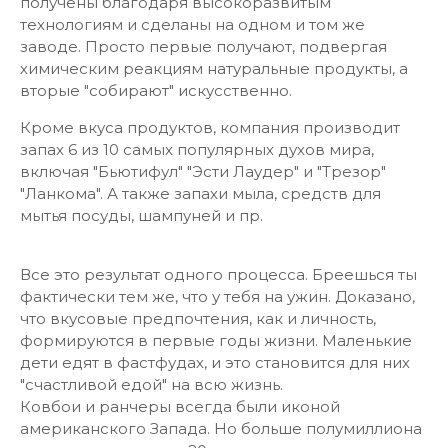
получены благодаря высокоразвитым
технологиям и сделаны на одном и том же
заводе. Просто первые получают, подвергая
химическим реакциям натуральные продукты, а
вторые "собирают" искусственно.
Кроме вкуса продуктов, компания производит
запах 6 из 10 самых популярных духов мира,
включая "Бьютифул" "Эсти Лаудер" и "Трезор"
"Ланкома". А также запахи мыла, средств для
мытья посуды, шампуней и пр.
Все это результат одного процесса. Бреешься ты
фактически тем же, что у тебя на ужин. Доказано,
что вкусовые предпочтения, как и личность,
формируются в первые годы жизни. Маленькие
дети едят в фастфудах, и это становится для них
"счастливой едой" на всю жизнь.
Ковбои и ранчеры всегда были иконой
американского Запада. Но больше полумиллиона