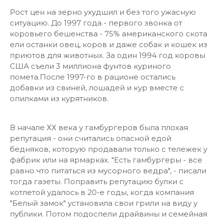
Рост цен на зерно ухудшил и без того ужасную
ситуацию. До 1997 года - первого звонка от
коровьего бешенства - 75% американского скота
ели останки овец, коров и даже собак и кошек из
приютов для животных. За один 1994 год коровы
США съели 3 миллиона фунтов куриного
помета.После 1997-го в рационе остались
добавки из свиней, лошадей и кур вместе с
опилками из курятников.
В начале ХХ века у гамбургеров была плохая
репутация - они считались опасной едой
бедняков, которую продавали только с тележек у
фабрик или на ярмарках. "Есть гамбургеры - все
равно что питаться из мусорного ведра", - писали
тогда газеты. Поправить репутацию булки с
котлетой удалось в 20-е годы, когда компания
"Белый замок" установила свои грили на виду у
публики. Потом подоспели драйвины и семейная