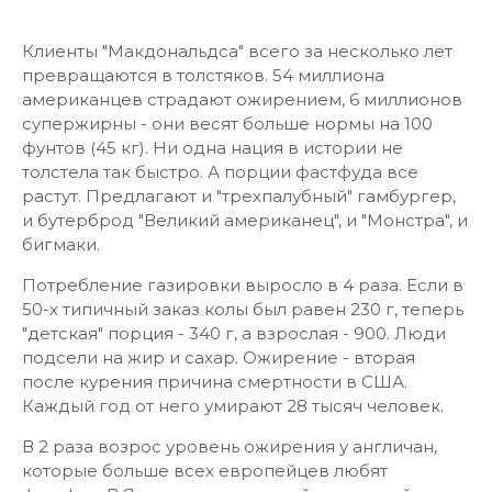
Клиенты "Макдональдса" всего за несколько лет
превращаются в толстяков. 54 миллиона
американцев страдают ожирением, 6 миллионов
супержирны - они весят больше нормы на 100
фунтов (45 кг). Ни одна нация в истории не
толстела так быстро. А порции фастфуда все
растут. Предлагают и "трехпалубный" гамбургер,
и бутерброд "Великий американец", и "Монстра", и
бигмаки.
Потребление газировки выросло в 4 раза. Если в
50-х типичный заказ колы был равен 230 г, теперь
"детская" порция - 340 г, а взрослая - 900. Люди
подсели на жир и сахар. Ожирение - вторая
после курения причина смертности в США.
Каждый год от него умирают 28 тысяч человек.
В 2 раза возрос уровень ожирения у англичан,
которые больше всех европейцев любят