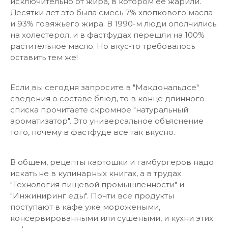
исключительно от жира, в котором ее жарили.
Десятки лет это была смесь 7% хлопкового масла
и 93% говяжьего жира. В 1990-м люди ополчились
на холестерол, и в фастфудах перешли на 100%
растительное масло. Но вкус-то требовалось
оставить тем же!
Если вы сегодня запросите в "Макдональдсе"
сведения о составе блюд, то в конце длинного
списка прочитаете скромное "натуральный
ароматизатор". Это универсальное объяснение
того, почему в фастфуде все так вкусно.
В общем, рецепты картошки и гамбургеров надо
искать не в кулинарных книгах, а в трудах
"Технология пищевой промышленности" и
"Инжиниринг еды". Почти все продукты
поступают в кафе уже морожеными,
консервированными или сушеными, и кухни этих