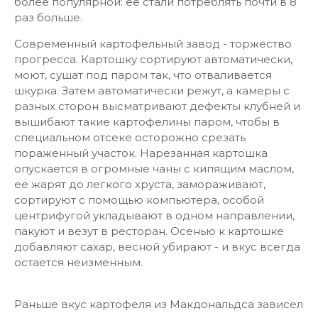
более популярной: ее стали потреблять почти в 8
раз больше.
Современный картофельный завод - торжество
прогресса. Картошку сортируют автоматически,
моют, сушат под паром так, что отваливается
шкурка. Затем автоматически режут, а камеры с
разных сторон высматривают дефекты клубней и
вышибают такие картофелины паром, чтобы в
специальном отсеке осторожно срезать
пораженный участок. Нарезанная картошка
опускается в огромные чаны с кипящим маслом,
ее жарят до легкого хруста, замораживают,
сортируют с помощью компьютера, особой
центрифугой укладывают в одном направлении,
пакуют и везут в ресторан. Осенью к картошке
добавляют сахар, весной убирают - и вкус всегда
остается неизменным.
Раньше вкус картофеля из Макдональдса зависел