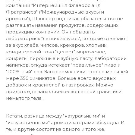
компании "Интернейшнл Флаворс энд
Фрагрансез" ("Международные вкусы и
ароматы"), Шлоссер подписал обязательство не
разглашать названия продуктов, содержащих
продукцию компании. Он побывал в
лабораториях "легких закусок", которые отвечают
за вкус хлеба, чипсов, крекеров, хлопьев;
кондитерской - она "делает" мороженое,
конфеты, пирожные и зубную пасту; лаборатории
напитков, откуда истекает "правильное" пиво и
"100%-ный" сок. Запах земляники - это по меньшей
мере 350 химикатов. Больше всего вкусовых
добавок и красителей в газировках. Можно
придать еде запах свежескошенной травы или
немытого тела...
Кстати, разница между "натуральными" и
"искусственными" ароматизаторами абсурдна. И
те, и другие состоят из одного и того же,