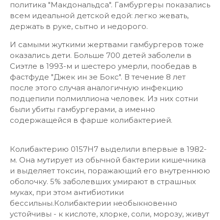
политика "Макдональдса". Гамбургеры показались
всем идеальной детской едой: легко жевать,
держать в руке, сытно и недорого.
И самыми жуткими жертвами гамбургеров тоже
оказались дети. Больше 700 детей заболели в
Сиэтле в 1993-м и шестеро умерли, пообедав в
фастфуде "Джек ин зе Бокс". В течение 8 лет
после этого случая аналогичную инфекцию
подцепили полмиллиона человек. Из них сотни
были убиты гамбургерами, а именно
содержащейся в фарше колибактерией.
Колибактерию 0157H7 выделили впервые в 1982-
м. Она мутирует из обычной бактерии кишечника
и выделяет токсин, поражающий его внутреннюю
оболочку. 5% заболевших умирают в страшных
муках, при этом антибиотики
бессильны.Колибактерии необыкновенно
устойчивы - к кислоте, хлорке, соли, морозу, живут