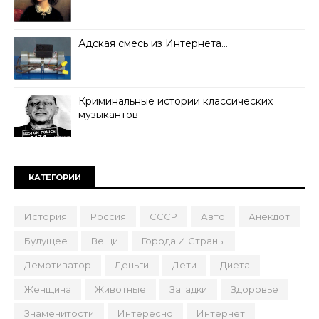
Адская смесь из Интернета…
Криминальные истории классических
музыкантов
КАТЕГОРИИ
История
Россия
СССР
Авто
Анекдот
Будущее
Вещи
Города И Страны
Демотиватор
Деньги
Дети
Диета
Женщина
Животные
Загадки
Здоровье
Знаменитости
Интересно
Интернет