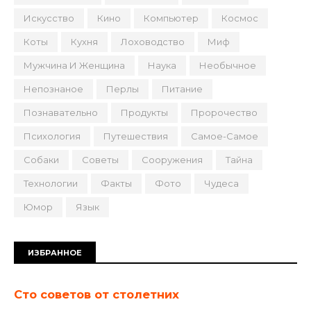
Искусство
Кино
Компьютер
Космос
Коты
Кухня
Лоховодство
Миф
Мужчина И Женщина
Наука
Необычное
Непознаное
Перлы
Питание
Познавательно
Продукты
Пророчество
Психология
Путешествия
Самое-Самое
Собаки
Советы
Сооружения
Тайна
Технологии
Факты
Фото
Чудеса
Юмор
Язык
ИЗБРАННОЕ
Сто советов от столетних