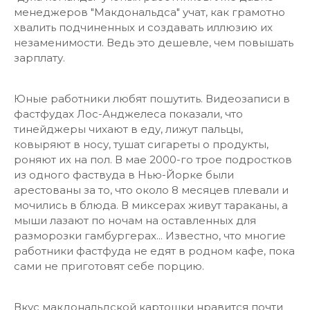
менеджеров "Макдональдса" учат, как грамотно
хвалить подчиненных и создавать иллюзию их
незаменимости. Ведь это дешевле, чем повышать
зарплату.
Юные работники любят пошутить. Видеозаписи в
фастфудах Лос-Анджелеса показали, что
тинейджеры чихают в еду, лижут пальцы,
ковыряют в носу, тушат сигареты о продукты,
роняют их на пол. В мае 2000-го трое подростков
из одного фаствуда в Нью-Йорке были
арестованы за то, что около 8 месяцев плевали и
мочились в блюда. В миксерах живут тараканы, а
мыши лазают по ночам на оставленных для
разморозки гамбургерах... Известно, что многие
работники фастфуда не едят в родном кафе, пока
сами не приготовят себе порцию.
Вкус макдональдской картошки нравится почти