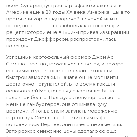
всем. Супериндустрия картофеля сложилась в
Америке еще в 20 годы ХХ века. Американцы в то
время ели картошку вареной, печеной или в
пюре, но постепенно любовь к картошке фри,
рецепт которой еще в 1802-м привез из Франции
президент Джефферсон, распространилась
повсюду.
Успешный картофельный фермер Джей Ар
Симплот всегда держал нос по ветру, и вскоре
его химики усовершенствовали технологию
быстрой заморозки. Вначале он не мог найти
достаточно покупателей, в то время как для
основателей Макдональдса картошка была
головной болью. Пользуясь популярностью не
меньше гамбургеров, она отнимала кучу
времени. И тогда стали закупать мороженую
картошку у Симплота. Посетителям кафе
понравилось. Вернее, они ничего не заметили.
Зато резкое снижение цены сделало ее еще