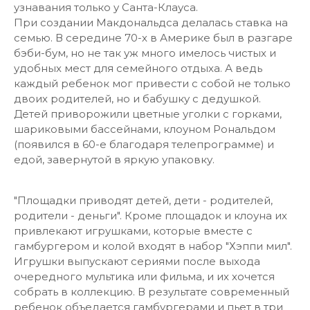
узнавания только у Санта-Клауса.
При создании Макдональдса делалась ставка на
семью. В середине 70-х в Америке был в разгаре
бэби-бум, но не так уж много имелось чистых и
удобных мест для семейного отдыха. А ведь
каждый ребенок мог привести с собой не только
двоих родителей, но и бабушку с дедушкой.
Детей приворожили цветные уголки с горками,
шариковыми бассейнами, клоуном Рональдом
(появился в 60-е благодаря телепрограмме) и
едой, завернутой в яркую упаковку.
"Площадки приводят детей, дети - родителей,
родители - деньги". Кроме площадок и клоуна их
привлекают игрушками, которые вместе с
гамбургером и колой входят в набор "Хэппи мил".
Игрушки выпускают сериями после выхода
очередного мультика или фильма, и их хочется
собрать в коллекцию. В результате современный
ребенок объедается гамбургерами и пьет в три