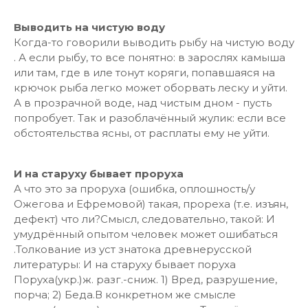
Выводить на чистую воду
Когда-то говорили выводить рыбу на чистую воду
. А если рыбу, то все понятно: в зарослях камыша
или там, где в иле тонут коряги, попавшаяся на
крючок рыба легко может оборвать леску и уйти.
А в прозрачной воде, над чистым дном - пусть
попробует. Так и разоблачённый жулик: если все
обстоятельства ясны, от расплаты ему не уйти.
И на старуху бывает проруха
А что это за проруха (ошибка, оплошность/у
Ожегова и Ефремовой) такая, прореха (т.е. изъян,
дефект) что ли?Смысл, следовательно, такой: И
умудрённый опытом человек может ошибаться
.Толкование из уст знатока древнерусской
литературы: И на старуху бывает поруха
Поруха(укр.)ж. разг.-сниж. 1) Вред, разрушение,
порча; 2) Беда.В конкретном же смысле