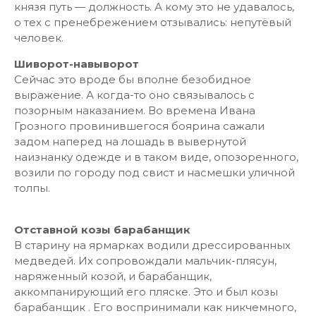
князя путь — должность. А кому это не удавалось,
о тех с пренебрежением отзывались: непутёвый
человек.
Шиворот-навыворот
Сейчас это вроде бы вполне безобидное
выражение. А когда-то оно связывалось с
позорным наказанием. Во времена Ивана
Грозного провинившегося боярина сажали
задом наперед на лошадь в вывернутой
наизнанку одежде и в таком виде, опозоренного,
возили по городу под свист и насмешки уличной
толпы.
Отставной козы барабанщик
В старину на ярмарках водили дрессированных
медведей. Их сопровождали мальчик-плясун,
наряженный козой, и барабанщик,
аккомпанирующий его пляске. Это и был козы
барабанщик . Его воспринимали как никчемного,