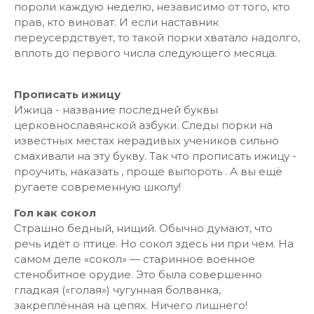
пороли каждую неделю, независимо от того, кто
прав, кто виноват. И если наставник
переусердствует, то такой порки хватало надолго,
вплоть до первого числа следующего месяца.
Прописать ижицу
Ижица - название последней буквы
церковнославянской азбуки. Следы порки на
известных местах нерадивых учеников сильно
смахивали на эту букву. Так что прописать ижицу -
проучить, наказать , проще выпороть . А вы ещё
ругаете современную школу!
Гол как сокол
Страшно бедный, нищий. Обычно думают, что
речь идёт о птице. Но сокол здесь ни при чем. На
самом деле «сокол» — старинное военное
стенобитное орудие. Это была совершенно
гладкая («голая») чугунная болванка,
закреплённая на цепях. Ничего лишнего!