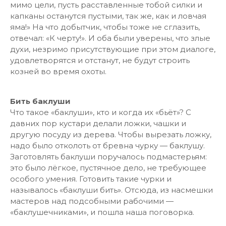
мимо цели, пусть расставленные тобой силки и
капканы останутся пустыми, так же, как и ловчая
яма!» На что добытчик, чтобы тоже не сглазить,
отвечал: «К черту!». И оба были уверены, что злые
духи, незримо присутствующие при этом диалоге,
удовлетворятся и отстанут, не будут строить
козней во время охоты.
Бить баклуши
Что такое «баклуши», кто и когда их «бьёт»? С
давних пор кустари делали ложки, чашки и
другую посуду из дерева. Чтобы вырезать ложку,
надо было отколоть от бревна чурку — баклушу.
Заготовлять баклуши поручалось подмастерьям:
это было лёгкое, пустячное дело, не требующее
особого умения. Готовить такие чурки и
называлось «баклуши бить». Отсюда, из насмешки
мастеров над подсобными рабочими —
«баклушечниками», и пошла наша поговорка.