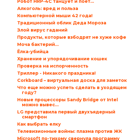
Робот HRP-4C танцует и поёт…
Алкоголь: вред и польза
Компьютерной мыши 42 года!
Традиционный облик Деда Мороза
Злой вирус гаданий
Продукты, которые взбодрят не хуже кофе
Моча бактерий…
Ёлка-убийца
Хранение и упорядочивание кошек
Проверка на испорченность
Триллер - Никакого праздника!
Corkboard – виртуальная доска для заметок
Что еще можно успеть сделать в уходящем
году?
Новые процессоры Sandy Bridge от Intel
можно вывес...
LG представила первый двухъядерный
смартфон
Как выбрать елку
Телевизионные войны: плазма против ЖК
Microsoft по-тихому свернула программу