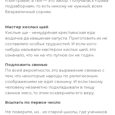
«тын-трава», а тын — это забор. Получалась «трава
подзаборная», то есть никому не нужный, всем
безразличный сорняк.
Мастер кислых щей
Кислые щи - немудрёная крестьянская еда:
водичка да квашеная капуста. Приготовить их не
составляло особых трудностей. И если кого-
нибудь называли мастером кислых щей, это
означало, что ни на что путное он не годен.
Подложить свинью
По всей вероятности, это выражение связано с
тем, что некоторые народы по религиозным
соображениям не едят свинину. И если такому
человеку незаметно подкладывали в пищу
свиное мясо, то этим оскверняли его веру.
Всыпать по первое число
Не поверите, но... из старой школы, где учеников