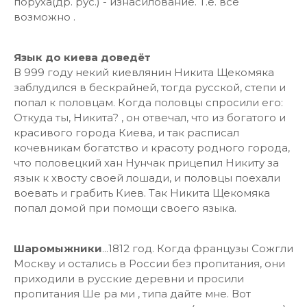
поруха(др. рус.) - изнасилование. Т.е. всё
возможно .
Язык до киева доведёт
В 999 году некий киевлянин Никита Щекомяка
заблудился в бескрайней, тогда русской, степи и
попал к половцам. Когда половцы спросили его:
Откуда ты, Никита? , он отвечал, что из богатого и
красивого города Киева, и так расписал
кочевникам богатство и красоту родного города,
что половецкий хан Нунчак прицепил Никиту за
язык к хвосту своей лошади, и половцы поехали
воевать и грабить Киев. Так Никита Щекомяка
попал домой при помощи своего языка.
Шаромыжники
...1812 год. Когда французы Сожгли
Москву и остались в России без пропитания, они
приходили в русские деревни и просили
пропитания Ше ра ми , типа дайте мне. Вот