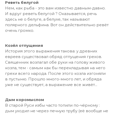
Реветь белугой
Нем, как рыба - это вам известно давным-давно.
И вдруг реветь белугой ? Оказывается, речь
здесь не о белуге, а белухе, так называют
полярного дельфина. Вот он действительно ревёт
очень громко.
Козёл отпущения
История этого выражения такова: у древних
евреев существовал обряд отпущения грехов.
Священник возлагал обе руки на голову живого
козла, тем - самым как бы перекладывая на него
грехи всего народа. После этого козла изгоняли
в пустыню. Прошло много-много лет, и обряда
уже не существует, а выражение все живёт...
Дым коромыслом
В старой Руси избы часто топили по-чёрному :
дым уходил не через печную трубу (её вообще не