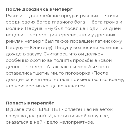
После дождичка в четверг
Русичи — древнейшие предки русских — чтили
среди своих богов главного бога — бога грома и
молнии Перуна. Ему был посвящен один из дней
недели — четверг (интересно, что и у древних
римлян четверг был также посвящен латинскому
Перуну — Юпитеру). Перуну возносили моления о
дожде в засуху. Считалось, что он должен
особенно охотно выполнять просьбы в «свой
день» — четверг. А так как эти мольбы часто
оставались тщетными, то поговорка «После
дождичка в четверг» стала применяться ко всему,
что неизвестно когда исполнится.
Попасть в переплёт
В диалектах ПЕРЕПЛЁТ - сплетённая из веток
ловушка для рыб. И, как во всякой ловушке,
оказаться в ней - дело малоприятное.