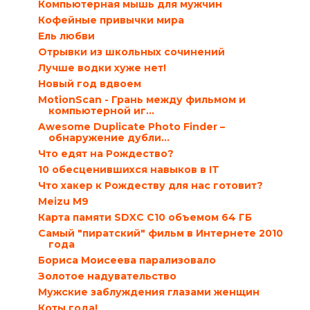
Компьютерная мышь для мужчин
Кофейные привычки мира
Ель любви
Отрывки из школьных сочинений
Лучше водки хуже нет!
Новый год вдвоем
MotionScan - Грань между фильмом и
компьютерной иг...
Awesome Duplicate Photo Finder –
обнаружение дубли...
Что едят на Рождество?
10 обесценившихся навыков в IT
Что хакер к Рождеству для нас готовит?
Meizu M9
Карта памяти SDXC C10 объемом 64 ГБ
Самый "пиратский" фильм в Интернете 2010
года
Бориса Моисеева парализовало
Золотое надувательство
Мужские заблуждения глазами женщин
Коты года!