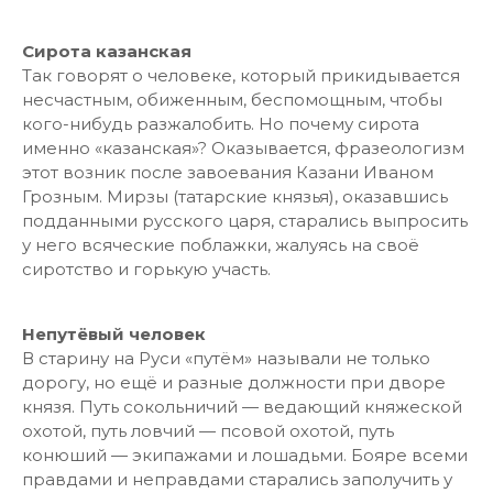
Сирота казанская
Так говорят о человеке, который прикидывается
несчастным, обиженным, беспомощным, чтобы
кого-нибудь разжалобить. Но почему сирота
именно «казанская»? Оказывается, фразеологизм
этот возник после завоевания Казани Иваном
Грозным. Мирзы (татарские князья), оказавшись
подданными русского царя, старались выпросить
у него всяческие поблажки, жалуясь на своё
сиротство и горькую участь.
Непутёвый человек
В старину на Руси «путём» называли не только
дорогу, но ещё и разные должности при дворе
князя. Путь сокольничий — ведающий княжеской
охотой, путь ловчий — псовой охотой, путь
конюший — экипажами и лошадьми. Бояре всеми
правдами и неправдами старались заполучить у