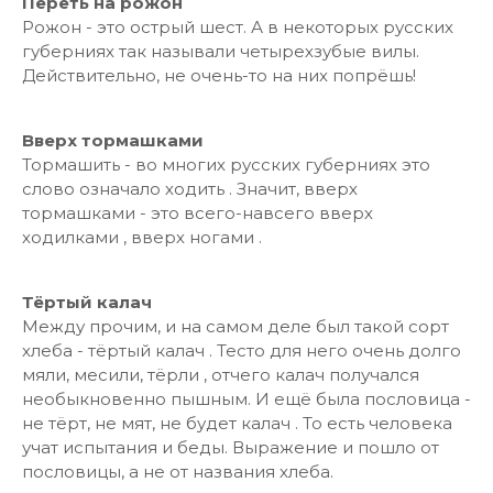
Переть на рожон
Рожон - это острый шест. А в некоторых русских
губерниях так называли четырехзубые вилы.
Действительно, не очень-то на них попрёшь!
Вверх тормашками
Тормашить - во многих русских губерниях это
слово означало ходить . Значит, вверх
тормашками - это всего-навсего вверх
ходилками , вверх ногами .
Тёртый калач
Между прочим, и на самом деле был такой сорт
хлеба - тёртый калач . Тесто для него очень долго
мяли, месили, тёрли , отчего калач получался
необыкновенно пышным. И ещё была пословица -
не тёрт, не мят, не будет калач . То есть человека
учат испытания и беды. Выражение и пошло от
пословицы, а не от названия хлеба.