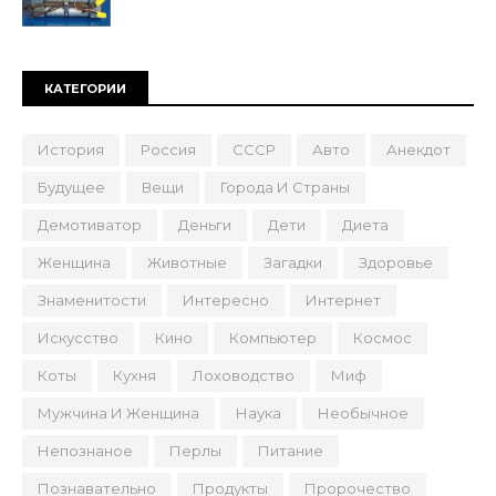
КАТЕГОРИИ
История
Россия
СССР
Авто
Анекдот
Будущее
Вещи
Города И Страны
Демотиватор
Деньги
Дети
Диета
Женщина
Животные
Загадки
Здоровье
Знаменитости
Интересно
Интернет
Искусство
Кино
Компьютер
Космос
Коты
Кухня
Лоховодство
Миф
Мужчина И Женщина
Наука
Необычное
Непознаное
Перлы
Питание
Познавательно
Продукты
Пророчество