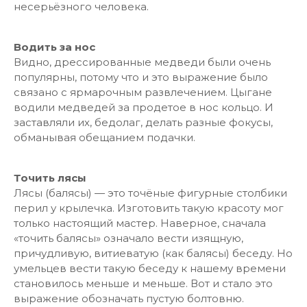
несерьёзного человека.
Водить за нос
Видно, дрессированные медведи были очень
популярны, потому что и это выражение было
связано с ярмарочным развлечением. Цыгане
водили медведей за продетое в нос кольцо. И
заставляли их, бедолаг, делать разные фокусы,
обманывая обещанием подачки.
Точить лясы
Лясы (балясы) — это точёные фигурные столбики
перил у крылечка. Изготовить такую красоту мог
только настоящий мастер. Наверное, сначала
«точить балясы» означало вести изящную,
причудливую, витиеватую (как балясы) беседу. Но
умельцев вести такую беседу к нашему времени
становилось меньше и меньше. Вот и стало это
выражение обозначать пустую болтовню.