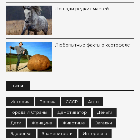
Лошади редких мастей
Любопытные факты о картофеле
ТЭГИ
История
Россия
СССР
Авто
Города И Страны
Демотиватор
Деньги
Дети
Женщина
Животные
Загадки
Здоровье
Знаменитости
Интересно