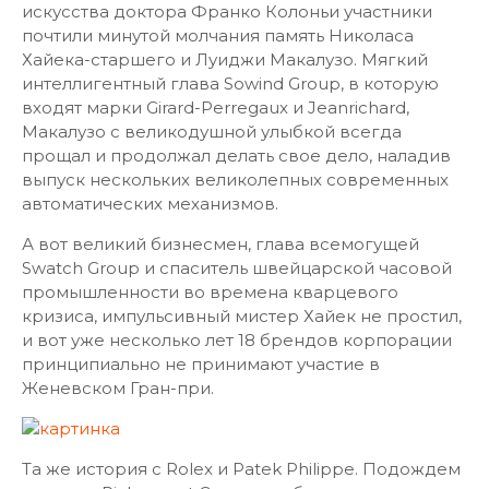
искусства доктора Франко Колоньи участники
почтили минутой молчания память Николаса
Хайека-старшего и Луиджи Макалузо. Мягкий
интеллигентный глава Sowind Group, в которую
входят марки Girard-Perregaux и Jeanrichard,
Макалузо с великодушной улыбкой всегда
прощал и продолжал делать свое дело, наладив
выпуск нескольких великолепных современных
автоматических механизмов.
А вот великий бизнесмен, глава всемогущей
Swatch Group и спаситель швейцарской часовой
промышленности во времена кварцевого
кризиса, импульсивный мистер Хайек не простил,
и вот уже несколько лет 18 брендов корпорации
принципиально не принимают участие в
Женевском Гран-при.
Та же история с Rolex и Patek Philippe. Подождем