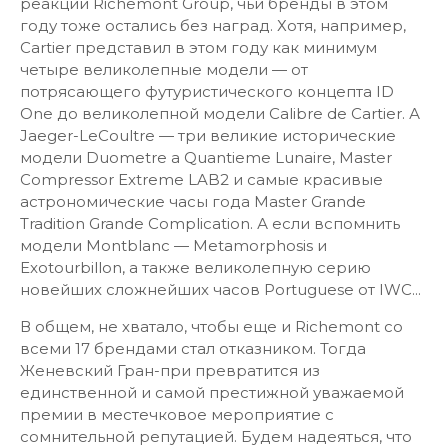
реакции Richemont Group, чьи бренды в этом
году тоже остались без наград. Хотя, например,
Cartier представил в этом году как минимум
четыре великолепные модели — от
потрясающего футуристического концепта ID
One до великолепной модели Calibre de Cartier. А
Jaeger-LeCoultre — три великие исторические
модели Duometre a Quantieme Lunaire, Master
Compressor Extreme LAB2 и самые красивые
астрономические часы года Master Grande
Tradition Grande Complication. А если вспомнить
модели Montblanc — Metamorphosis и
Exotourbillon, а также великолепную серию
новейших сложнейших часов Portuguese от IWC...
В общем, не хватало, чтобы еще и Richemont со
всеми 17 брендами стал отказником. Тогда
Женевский Гран-при превратится из
единственной и самой престижной уважаемой
премии в местечковое мероприятие с
сомнительной репутацией. Будем надеяться, что