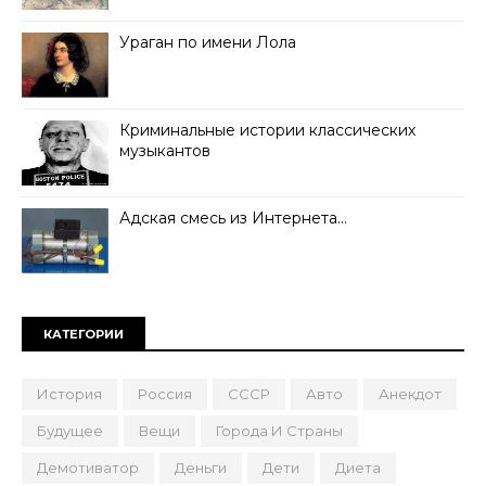
Ураган по имени Лола
Криминальные истории классических
музыкантов
Адская смесь из Интернета…
КАТЕГОРИИ
История
Россия
СССР
Авто
Анекдот
Будущее
Вещи
Города И Страны
Демотиватор
Деньги
Дети
Диета