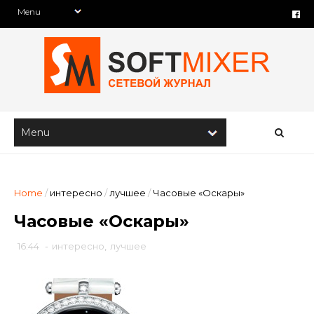
Home
/
интересно
/
лучшее
/
Часовые «Оскары»
Часовые «Оскары»
16:44
-
интересно
,
лучшее