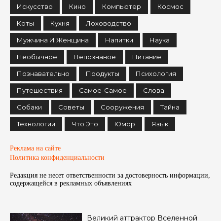
Искусство
Кино
Компьютер
Космос
Коты
Кухня
Лоховодство
Мужчина И Женщина
Напитки
Наука
Необычное
Непознаное
Питание
Познавательно
Продукты
Психология
Путешествия
Самое-Самое
Слова
Собаки
Советы
Сооружения
Тайна
Технологии
Что Это
Юмор
Язык
Реклама на сайте
Политика конфиденциальности
Редакция не несет ответственности за достоверность информации,
содержащейся в рекламных объявленияx
Великий аттрактор Вселенной