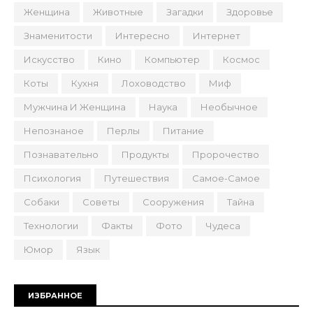
Женщина
Животные
Загадки
Здоровье
Знаменитости
Интересно
Интернет
Искусство
Кино
Компьютер
Космос
Коты
Кухня
Лоховодство
Миф
Мужчина И Женщина
Наука
Необычное
Непознаное
Перлы
Питание
Познавательно
Продукты
Пророчество
Психология
Путешествия
Самое-Самое
Собаки
Советы
Сооружения
Тайна
Технологии
Факты
Фото
Чудеса
Юмор
Язык
ИЗБРАННОЕ