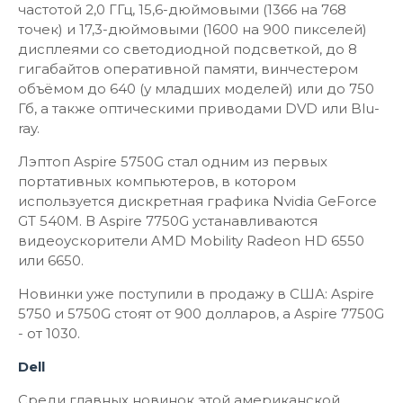
частотой 2,0 ГГц, 15,6-дюймовыми (1366 на 768
точек) и 17,3-дюймовыми (1600 на 900 пикселей)
дисплеями со светодиодной подсветкой, до 8
гигабайтов оперативной памяти, винчестером
объёмом до 640 (у младших моделей) или до 750
Гб, а также оптическими приводами DVD или Blu-
ray.
Лэптоп Aspire 5750G стал одним из первых
портативных компьютеров, в котором
используется дискретная графика Nvidia GeForce
GT 540M. В Aspire 7750G устанавливаются
видеоускорители AMD Mobility Radeon HD 6550
или 6650.
Новинки уже поступили в продажу в США: Aspire
5750 и 5750G стоят от 900 долларов, а Aspire 7750G
- от 1030.
Dell
Среди главных новинок этой американской