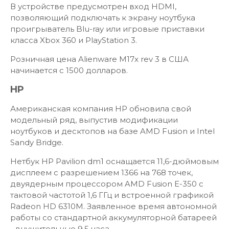
В устройстве предусмотрен вход HDMI,
позволяющий подключать к экрану ноутбука
проигрыватель Blu-ray или игровые приставки
класса Xbox 360 и PlayStation 3.
Розничная цена Alienware M17x rev 3 в США
начинается с 1500 долларов.
HP
Американская компания HP обновила свой
модельный ряд, выпустив модификации
ноутбуков и десктопов на базе AMD Fusion и Intel
Sandy Bridge.
Нетбук HP Pavilion dm1 оснащается 11,6-дюймовым
дисплеем с разрешением 1366 на 768 точек,
двуядерным процессором AMD Fusion E-350 с
тактовой частотой 1,6 ГГц и встроенной графикой
Radeon HD 6310M. Заявленное время автономной
работы со стандартной аккумуляторной батареей
- внушительные 9,5 часа.