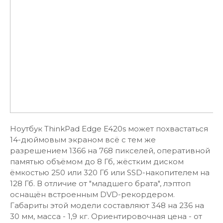
Ноутбук ThinkPad Edge E420s может похвастаться
14-дюймовым экраном всё с тем же
разрешением 1366 на 768 пикселей, оперативной
памятью объёмом до 8 Гб, жёстким диском
ёмкостью 250 или 320 Гб или SSD-накопителем на
128 Гб. В отличие от "младшего брата", лэптоп
оснащён встроенным DVD-рекордером.
Габариты этой модели составляют 348 на 236 на
30 мм, масса - 1,9 кг. Ориентировочная цена - от