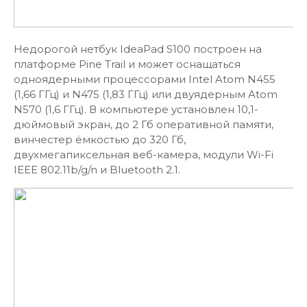
Недорогой нетбук IdeaPad S100 построен на
платформе Pine Trail и может оснащаться
одноядерными процессорами Intel Atom N455
(1,66 ГГц) и N475 (1,83 ГГц) или двуядерным Atom
N570 (1,6 ГГц). В компьютере установлен 10,1-
дюймовый экран, до 2 Гб оперативной памяти,
винчестер ёмкостью до 320 Гб,
двухмегапиксельная веб-камера, модули Wi-Fi
IEEE 802.11b/g/n и Bluetooth 2.1.