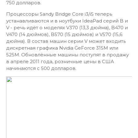
750 долларов.
Процессоры Sandy Bridge Core i3/i5 теперь
устанавливаются и в ноутбуки IdeaPad серий B и
V - речь идёт о моделях V370 (13,3 дюйма), B470 и
V470 (14 дюймов), B570 (15 дюймов) и V570 (15,6
дюйма). В состав машин серии V может входить
дискретная графика Nvidia GeForce 315M или
525M. Обновлённые машины поступят в продажу
в апреле 2011 года, розничные цены в США
начинаются с 500 долларов.