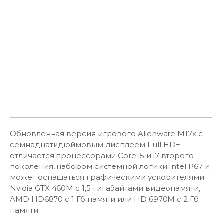
Обновлённая версия игрового Alienware M17x с
семнадцатидюймовым дисплеем Full HD+
отличается процессорами Core i5 и i7 второго
поколения, набором системной логики Intel P67 и
может оснащаться графическими ускорителями
Nvidia GTX 460M с 1,5 гигабайтами видеопамяти,
AMD HD6870 с 1 Гб памяти или HD 6970M с 2 Гб
памяти.