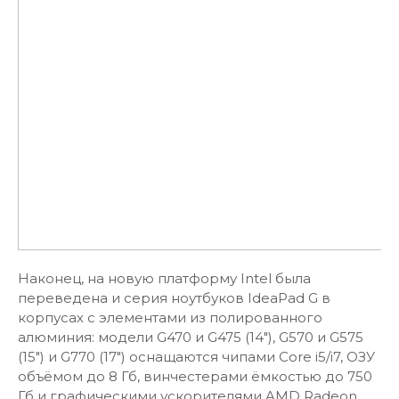
Наконец, на новую платформу Intel была
переведена и серия ноутбуков IdeaPad G в
корпусах с элементами из полированного
алюминия: модели G470 и G475 (14"), G570 и G575
(15") и G770 (17") оснащаются чипами Core i5/i7, ОЗУ
объёмом до 8 Гб, винчестерами ёмкостью до 750
Гб и графическими ускорителями AMD Radeon