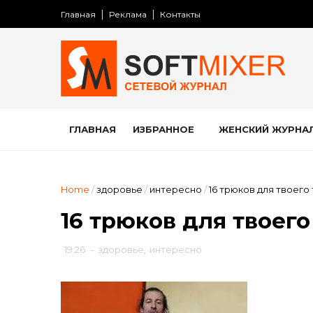
Главная
Реклама
Контакты
ГЛАВНАЯ
ИЗБРАННОЕ
ЖЕНСКИЙ ЖУРНА
Home
/
здоровье
/
интересно
/
16 трюков для твоего
16 трюков для твоего
19:26
-
здоровье
,
интересно