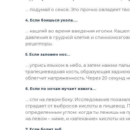
… подумай о сексе. Это прочно овладеет тво
4. Если боишься укола….
… кашляй во время введения иголки. Каше
давления в грудной клетке и спинномозгов
рецепторы.
5. Если заложен нос…
… упрись языком в небо, а затем нажми пал
трапециевидная кость, образующая заднюю
облегчит напряженность. Через 20 секунд но
6. Если по ночам мучает изжога…
… спи на левом боку. Исследования показал
страдает от выбросов кислоты в пищевод.
определенным углом: когда ты лежишь на п
на левом – ниже, и «затекание» кислоты из 
7. Если болит зуб…