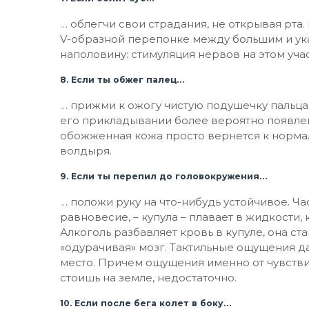
… облегчи свои страдания, не открывая рта.
V-образной перепонке между большим и ука
наполовину: стимуляция нервов на этом уча
8. Если ты обжег палец…
… прижми к ожогу чистую подушечку пальца 
его прикладывании более вероятно появле
обожженная кожа просто вернется к нормал
волдыря.
9. Если ты перепил до головокружения…
… положи руку на что-нибудь устойчивое. Час
равновесие, – купула – плавает в жидкости, к
Алкоголь разбавляет кровь в купуле, она ст
«одурачивая» мозг. Тактильные ощущения да
место. Причем ощущения именно от чувствит
стоишь на земле, недостаточно.
10. Если после бега колет в боку…