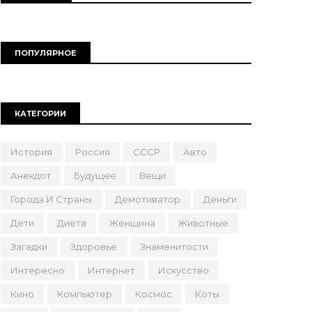
ПОПУЛЯРНОЕ
КАТЕГОРИИ
История
Россия
СССР
Авто
Анекдот
Будущее
Вещи
Города И Страны
Демотиватор
Деньги
Дети
Диета
Женщина
Животные
Загадки
Здоровье
Знаменитости
Интересно
Интернет
Искусство
Кино
Компьютер
Космос
Коты