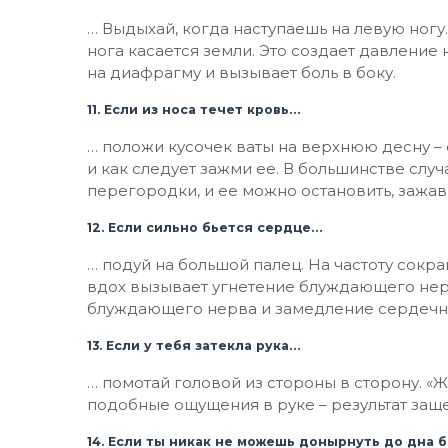
… Выдыхай, когда наступаешь на левую ногу
нога касается земли. Это создает давление 
на диафрагму и вызывает боль в боку.
11. Если из носа течет кровь…
… положи кусочек ваты на верхнюю десну – с
и как следует зажми ее. В большинстве слу
перегородки, и ее можно остановить, зажав 
12. Если сильно бьется сердце…
… подуй на большой палец. На частоту сок
вдох вызывает угнетение блуждающего нерв
блуждающего нерва и замедление сердечно
13. Если у тебя затекла рука…
… помотай головой из стороны в сторону. «Ж
подобные ощущения в руке – результат за
14. Если ты никак не можешь донырнуть до дна 