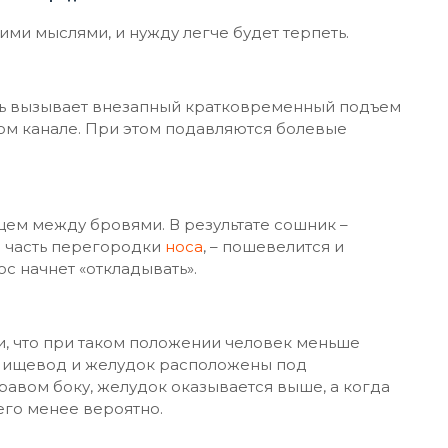
ими мыслями, и нужду легче будет терпеть.
ль вызывает внезапный кратковременный подъем
ом канале. При этом подавляются болевые
ьцем между бровями. В результате сошник –
 часть перегородки
носа
, – пошевелится и
с начнет «откладывать».
и, что при таком положении человек меньше
 Пищевод и желудок расположены под
равом боку, желудок оказывается выше, а когда
него менее вероятно.