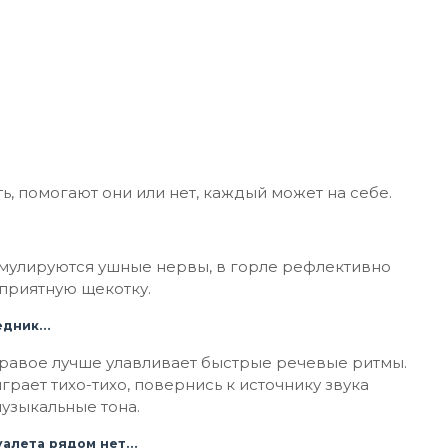
ь, помогают они или нет, каждый может на себе.
тимулируются ушные нервы, в горле рефлективно
приятную щекотку.
седник…
Правое лучше улавливает быстрые речевые ритмы.
грает тихо-тихо, повернись к источнику звука
узыкальные тона.
туалета рядом нет…