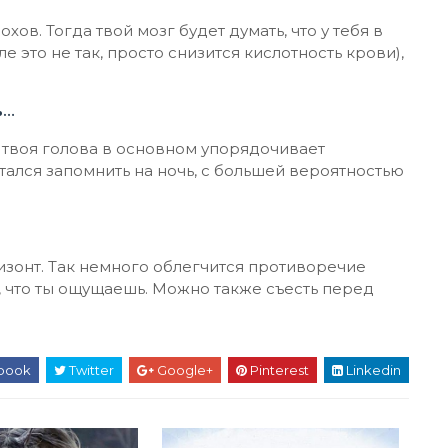
ов. Тогда твой мозг будет думать, что у тебя в
е это не так, просто снизится кислотность крови),
ь…
у твоя голова в основном упорядочивает
ытался запомнить на ночь, с большей вероятностью
изонт. Так немного облегчится противоречие
м, что ты ощущаешь. Можно также съесть перед
book
Twitter
Google+
Pinterest
Linkedin