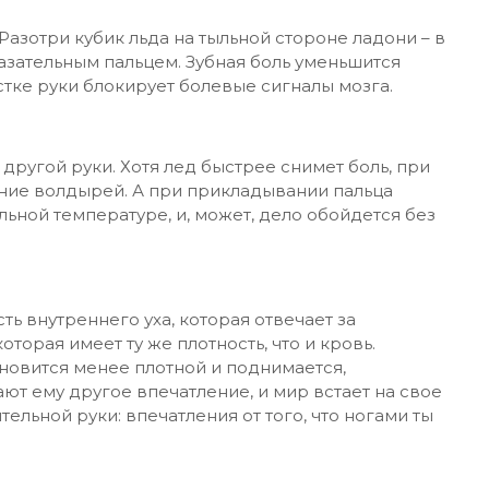
 Разотри кубик льда на тыльной стороне ладони – в
зательным пальцем. Зубная боль уменьшится
стке руки блокирует болевые сигналы мозга.
другой руки. Хотя лед быстрее снимет боль, при
ние волдырей. А при прикладывании пальца
ьной температуре, и, может, дело обойдется без
ть внутреннего уха, которая отвечает за
оторая имеет ту же плотность, что и кровь.
ановится менее плотной и поднимается,
ют ему другое впечатление, и мир встает на свое
ельной руки: впечатления от того, что ногами ты