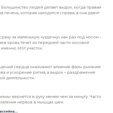
. Большинство людей делает выдох, когда правая
на печень, которая находится справа, а она давит
разу за маленькую «уздечку» как раз под носом –
чаев кровь течет из передней части носовой
именно этот участок.
ращений сердца оказывают влияние фазы дыхания:
а и ускорение ритма, а выдох – раздражение
й деятельности.
изнь» вернется в руку менее чем за минуту. Часто
щемления нервов в мышцах шеи.
бассейна…