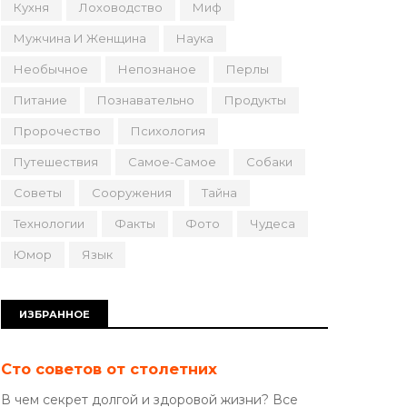
Кухня
Лоховодство
Миф
Мужчина И Женщина
Наука
Необычное
Непознаное
Перлы
Питание
Познавательно
Продукты
Пророчество
Психология
Путешествия
Самое-Самое
Собаки
Советы
Сооружения
Тайна
Технологии
Факты
Фото
Чудеса
Юмор
Язык
ИЗБРАННОЕ
Сто советов от столетних
В чем секрет долгой и здоровой жизни? Все