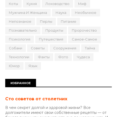
Коты
Кухня
Лоховодство
Миф
Мужчина И Женщина
Наука
Необычное
Непознаное
Перлы
Питание
Познавательно
Продукты
Пророчество
Психология
Путешествия
Самое-Самое
Собаки
Советы
Сооружения
Тайна
Технологии
Факты
Фото
Чудеса
Юмор
Язык
ИЗБРАННОЕ
Сто советов от столетних
В чем секрет долгой и здоровой жизни? Все
долгожители имеют свои собственные рецепты — от