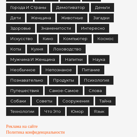
Города И Страны
Демотиватор
Деньги
Дети
Женщина
Животные
Загадки
Здоровье
Знаменитости
Интересно
Искусство
Кино
Компьютер
Космос
Коты
Кухня
Лоховодство
Мужчина И Женщина
Напитки
Наука
Необычное
Непознаное
Питание
Познавательно
Продукты
Психология
Путешествия
Самое-Самое
Слова
Собаки
Советы
Сооружения
Тайна
Технологии
Что Это
Юмор
Язык
Реклама на сайте
Политика конфиденциальности