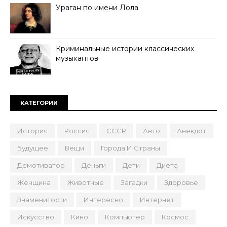
Ураган по имени Лола
Криминальные истории классических
музыкантов
КАТЕГОРИИ
История
Россия
СССР
Авто
Анекдот
Будущее
Вещи
Города И Страны
Демотиватор
Деньги
Дети
Диета
Женщина
Животные
Загадки
Здоровье
Знаменитости
Интересно
Интернет
Искусство
Кино
Компьютер
Космос