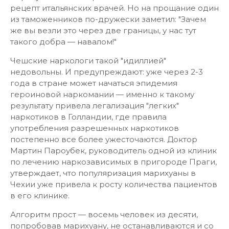
рецепт итальянских врачей. Но на прощание один
из таможенников по-дружески заметил: "Зачем
же вы везли это через две границы, у нас тут
такого добра — навалом!"
Чешские наркологи такой "идиллией"
недовольны. И предупреждают: уже через 2-3
года в стране может начаться эпидемия
героиновой наркомании — именно к такому
результату привела легализация "легких"
наркотиков в Голландии, где правила
употребления разрешенных наркотиков
постепенно все более ужесточаются. Доктор
Мартин Пароубек, руководитель одной из клиник
по лечению наркозависимых в пригороде Праги,
утверждает, что популяризация марихуаны в
Чехии уже привела к росту количества пациентов
в его клинике.
Алгоритм прост — восемь человек из десяти,
попробовав марихуану, не останавливаются и со