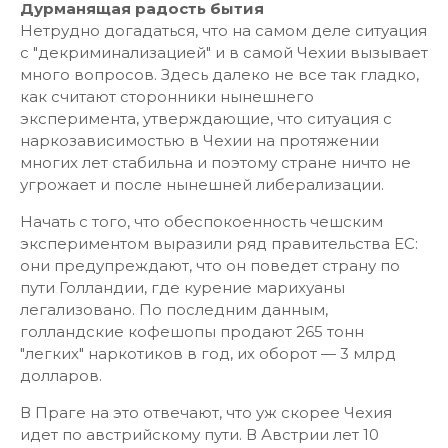
Дурманящая радость бытия
Нетрудно догадаться, что на самом деле ситуация
с "декриминализацией" и в самой Чехии вызывает
много вопросов. Здесь далеко не все так гладко,
как считают сторонники нынешнего
эксперимента, утверждающие, что ситуация с
наркозависимостью в Чехии на протяжении
многих лет стабильна и поэтому стране ничто не
угрожает и после нынешней либерализации.
Начать с того, что обеспокоенность чешским
экспериментом выразили ряд правительства ЕС:
они предупреждают, что он поведет страну по
пути Голландии, где курение марихуаны
легализовано. По последним данным,
голландские кофешопы продают 265 тонн
"легких" наркотиков в год, их оборот — 3 млрд
долларов.
В Праге на это отвечают, что уж скорее Чехия
идет по австрийскому пути. В Австрии лет 10