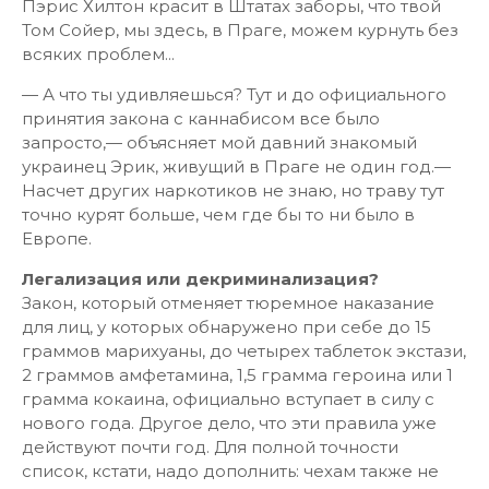
Пэрис Хилтон красит в Штатах заборы, что твой
Том Сойер, мы здесь, в Праге, можем курнуть без
всяких проблем...
— А что ты удивляешься? Тут и до официального
принятия закона с каннабисом все было
запросто,— объясняет мой давний знакомый
украинец Эрик, живущий в Праге не один год.—
Насчет других наркотиков не знаю, но траву тут
точно курят больше, чем где бы то ни было в
Европе.
Легализация или декриминализация?
Закон, который отменяет тюремное наказание
для лиц, у которых обнаружено при себе до 15
граммов марихуаны, до четырех таблеток экстази,
2 граммов амфетамина, 1,5 грамма героина или 1
грамма кокаина, официально вступает в силу с
нового года. Другое дело, что эти правила уже
действуют почти год. Для полной точности
список, кстати, надо дополнить: чехам также не