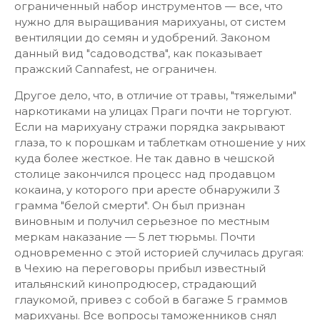
ограниченный набор инструментов — все, что
нужно для выращивания марихуаны, от систем
вентиляции до семян и удобрений. Законом
данный вид "садоводства", как показывает
пражский Cannafest, не ограничен.
Другое дело, что, в отличие от травы, "тяжелыми"
наркотиками на улицах Праги почти не торгуют.
Если на марихуану стражи порядка закрывают
глаза, то к порошкам и таблеткам отношение у них
куда более жесткое. Не так давно в чешской
столице закончился процесс над продавцом
кокаина, у которого при аресте обнаружили 3
грамма "белой смерти". Он был признан
виновным и получил серьезное по местным
меркам наказание — 5 лет тюрьмы. Почти
одновременно с этой историей случилась другая:
в Чехию на переговоры прибыл известный
итальянский кинопродюсер, страдающий
глаукомой, привез с собой в багаже 5 граммов
марихуаны. Все вопросы таможенников снял