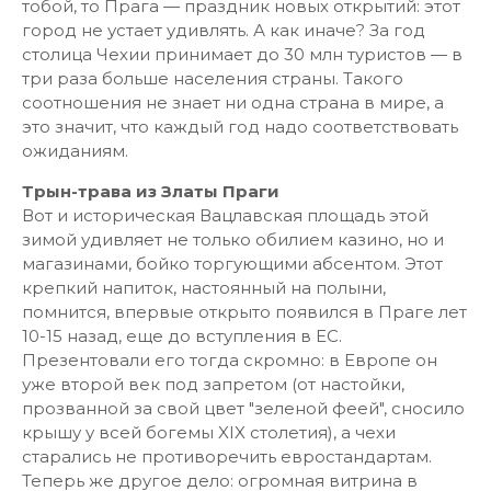
тобой, то Прага — праздник новых открытий: этот
город не устает удивлять. А как иначе? За год
столица Чехии принимает до 30 млн туристов — в
три раза больше населения страны. Такого
соотношения не знает ни одна страна в мире, а
это значит, что каждый год надо соответствовать
ожиданиям.
Трын-трава из Златы Праги
Вот и историческая Вацлавская площадь этой
зимой удивляет не только обилием казино, но и
магазинами, бойко торгующими абсентом. Этот
крепкий напиток, настоянный на полыни,
помнится, впервые открыто появился в Праге лет
10-15 назад, еще до вступления в ЕС.
Презентовали его тогда скромно: в Европе он
уже второй век под запретом (от настойки,
прозванной за свой цвет "зеленой феей", сносило
крышу у всей богемы XIX столетия), а чехи
старались не противоречить евростандартам.
Теперь же другое дело: огромная витрина в