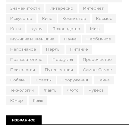
Знаменитости
Интересно
Интернет
Искусство
Кино
Компьютер
Космос
Коты
Кухня
Лоховодство
Миф
Мужчина И Женщина
Наука
Необычное
Непознаное
Перлы
Питание
Познавательно
Продукты
Пророчество
Психология
Путешествия
Самое-Самое
Собаки
Советы
Сооружения
Тайна
Технологии
Факты
Фото
Чудеса
Юмор
Язык
ИЗБРАННОЕ