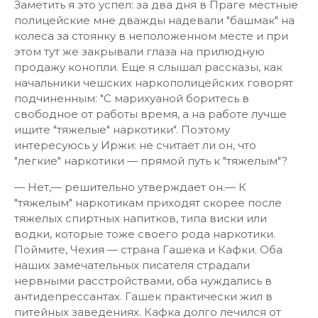
Заметить я это успел: за два дня в Праге местные
полицейские мне дважды надевали "башмак" на
колеса за стоянку в неположенном месте и при
этом тут же закрывали глаза на прилюдную
продажу конопли. Еще я слышал рассказы, как
начальники чешских наркополицейских говорят
подчиненным: "С марихуаной боритесь в
свободное от работы время, а на работе лучше
ищите "тяжелые" наркотики". Поэтому
интересуюсь у Иржи: не считает ли он, что
"легкие" наркотики — прямой путь к "тяжелым"?
— Нет,— решительно утверждает он.— К
"тяжелым" наркотикам приходят скорее после
тяжелых спиртных напитков, типа виски или
водки, которые тоже своего рода наркотики.
Поймите, Чехия — страна Гашека и Кафки. Оба
наших замечательных писателя страдали
нервными расстройствами, оба нуждались в
антидепрессантах. Гашек практически жил в
питейных заведениях. Кафка долго лечился от