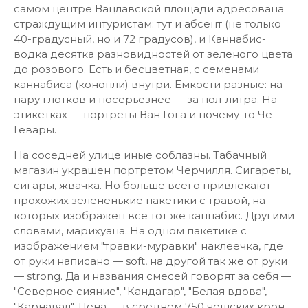
самом центре Вацлавской площади адресована
страждущим интуристам: тут и абсент (не только
40-градусный, но и 72 градусов), и Каннабис-
водка десятка разновидностей от зеленого цвета
до розового. Есть и бесцветная, с семенами
каннабиса (конопли) внутри. Емкости разные: на
пару глотков и посерьезнее — за пол-литра. На
этикетках — портреты Ван Гога и почему-то Че
Гевары.
На соседней улице иные соблазны. Табачный
магазин украшен портретом Черчилля. Сигареты,
сигары, жвачка. Но больше всего привлекают
прохожих зелененькие пакетики с травой, на
которых изображен все тот же каннабис. Другими
словами, марихуана. На одном пакетике с
изображением "травки-муравки" наклеечка, где
от руки написано — soft, на другой так же от руки
— strong. Да и названия смесей говорят за себя —
"Северное сияние", "Кандагар", "Белая вдова",
"Карнавал". Цена — в среднем 750 чешских крон