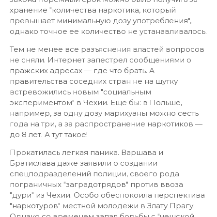
хранение "количества наркотика, который
превышает минимальную дозу употребления",
однако точное ее количество не устанавливалось.
Тем не менее все разъяснения властей вопросов
не сняли. Интернет запестрел сообщениями о
пражских адресах — где что брать. А
правительства соседних стран не на шутку
встревожились новым "социальным
экспериментом" в Чехии. Еще бы: в Польше,
например, за одну дозу марихуаны можно сесть
года на три, а за распространение наркотиков —
до 8 лет. А тут такое!
Прокатилась легкая паника. Варшава и
Братислава даже заявили о создании
спецподразделений полиции, своего рода
пограничных "заградотрядов" против ввоза
"дури" из Чехии. Особо обеспокоила перспектива
"наркотуров" местной молодежи в Злату Прагу.
Однако со временем запал борьбы с "чешской