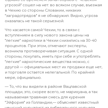
угрозой" сошел на нет: во всяком случае, въезжая
в Чехию со стороны Словакии, никаких
"заградотрядов" я не обнаружил. Видно, угроза
оказалась не такой серьезной.
Что касается самой Чехии, то в связи с
вступлением в силу нового закона цены на
"легкие" наркотики в Чехии снизились на 30-40
процентов. При этом, отмечают эксперты,
возникла противоречивая ситуация. С одной
стороны, покупать, иметь при себе и употреблять
"легкие" наркотические вещества можно, с
другой — официальных мест их продажи еще нет,
и торговля остается нелегальной. По крайней
мере, официально.
— То, что вы видели в районе Вацлавской
площади, это, скорее всего, не марихуана, а так
называемая травяная смесь для курения
"Эйфория" из Голландии,— объясняет известный
чешский журналист из либерального журнала