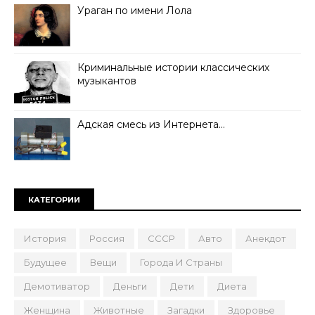
Ураган по имени Лола
Криминальные истории классических
музыкантов
Адская смесь из Интернета…
КАТЕГОРИИ
История
Россия
СССР
Авто
Анекдот
Будущее
Вещи
Города И Страны
Демотиватор
Деньги
Дети
Диета
Женщина
Животные
Загадки
Здоровье