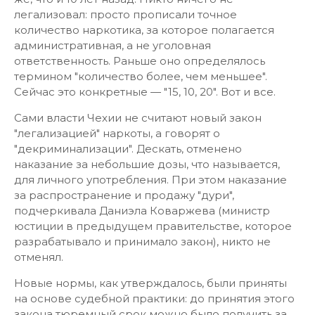
легализовал: просто прописали точное
количество наркотика, за которое полагается
административная, а не уголовная
ответственность. Раньше оно определялось
термином "количество более, чем меньшее".
Сейчас это конкретные — "15, 10, 20". Вот и все.
Сами власти Чехии не считают новый закон
"легализацией" наркоты, а говорят о
"декриминализации". Дескать, отменено
наказание за небольшие дозы, что называется,
для личного употребления. При этом наказание
за распространение и продажу "дури",
подчеркивала Даниэла Коваржева (министр
юстиции в предыдущем правительстве, которое
разрабатывало и принимало закон), никто не
отменял.
Новые нормы, как утверждалось, были приняты
на основе судебной практики: до принятия этого
закона тюремный срок можно было получить за