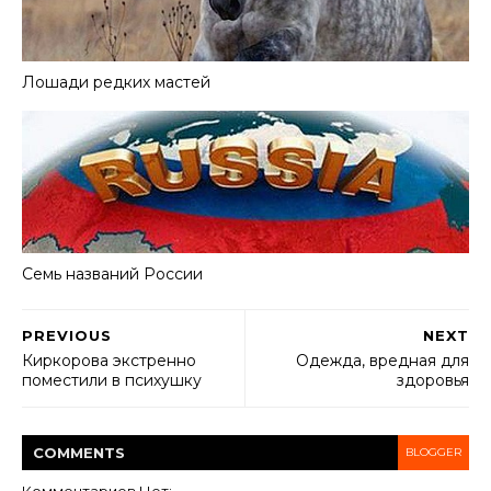
Лошади редких мастей
Семь названий России
PREVIOUS
NEXT
Киркорова экстренно
Одежда, вредная для
поместили в психушку
здоровья
COMMENT
S
BLOGGER