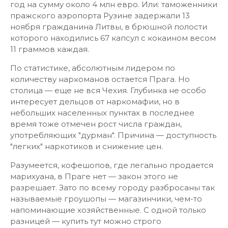
год на сумму около 4 млн евро. Или: таможенники
пражского аэропорта Рузине задержали 13
ноября гражданина Литвы, в брюшной полости
которого находились 67 капсул с кокаином весом
11 граммов каждая.
По статистике, абсолютным лидером по
количеству наркоманов остается Прага. Но
столица — еще не вся Чехия. Глубинка не особо
интересует дельцов от наркомафии, но в
небольших населенных пунктах в последнее
время тоже отмечен рост числа граждан,
употребляющих "дурман". Причина — доступность
"легких" наркотиков и снижение цен.
Разумеется, кофешопов, где легально продается
марихуана, в Праге нет — закон этого не
разрешает. Зато по всему городу разбросаны так
называемые гроушопы — магазинчики, чем-то
напоминающие хозяйственные. С одной только
разницей — купить тут можно строго