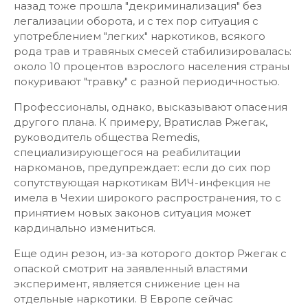
назад тоже прошла "декриминализация" без
легализации оборота, и с тех пор ситуация с
употреблением "легких" наркотиков, всякого
рода трав и травяных смесей стабилизировалась:
около 10 процентов взрослого населения страны
покуривают "травку" с разной периодичностью.
Профессионалы, однако, высказывают опасения
другого плана. К примеру, Вратислав Ржегак,
руководитель общества Remedis,
специализирующегося на реабилитации
наркоманов, предупреждает: если до сих пор
сопутствующая наркотикам ВИЧ-инфекция не
имела в Чехии широкого распространения, то с
принятием новых законов ситуация может
кардинально измениться.
Еще один резон, из-за которого доктор Ржегак с
опаской смотрит на заявленный властями
эксперимент, является снижение цен на
отдельные наркотики. В Европе сейчас