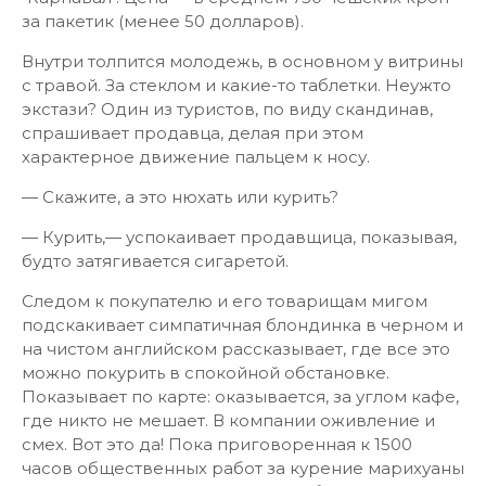
за пакетик (менее 50 долларов).
Внутри толпится молодежь, в основном у витрины
с травой. За стеклом и какие-то таблетки. Неужто
экстази? Один из туристов, по виду скандинав,
спрашивает продавца, делая при этом
характерное движение пальцем к носу.
— Скажите, а это нюхать или курить?
— Курить,— успокаивает продавщица, показывая,
будто затягивается сигаретой.
Следом к покупателю и его товарищам мигом
подскакивает симпатичная блондинка в черном и
на чистом английском рассказывает, где все это
можно покурить в спокойной обстановке.
Показывает по карте: оказывается, за углом кафе,
где никто не мешает. В компании оживление и
смех. Вот это да! Пока приговоренная к 1500
часов общественных работ за курение марихуаны