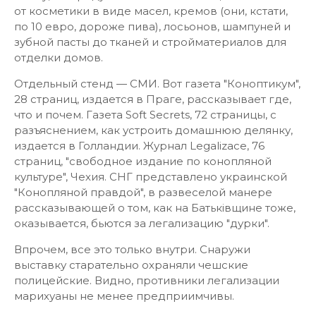
от косметики в виде масел, кремов (они, кстати,
по 10 евро, дороже пива), лосьонов, шампуней и
зубной пасты до тканей и стройматериалов для
отделки домов.
Отдельный стенд — СМИ. Вот газета "Коноптикум",
28 страниц, издается в Праге, рассказывает где,
что и почем. Газета Soft Secrets, 72 страницы, с
разъяснением, как устроить домашнюю делянку,
издается в Голландии. Журнал Legalizace, 76
страниц, "свободное издание по конопляной
культуре", Чехия. СНГ представлено украинской
"Конопляной правдой", в развеселой манере
рассказывающей о том, как на Батькiвщине тоже,
оказывается, бьются за легализацию "дурки".
Впрочем, все это только внутри. Снаружи
выставку старательно охраняли чешские
полицейские. Видно, противники легализации
марихуаны не менее предприимчивы.