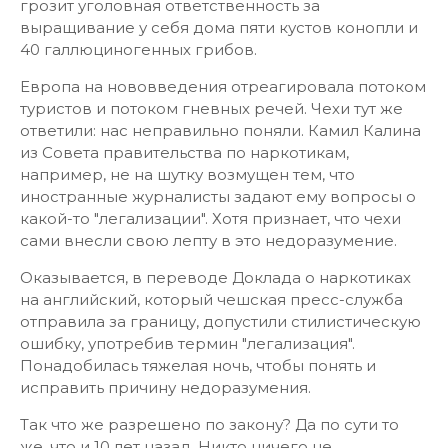
грозит уголовная ответственность за
выращивание у себя дома пяти кустов конопли и
40 галлюциногенных грибов.
Европа на нововведения отреагировала потоком
туристов и потоком гневных речей. Чехи тут же
ответили: нас неправильно поняли. Камил Калина
из Совета правительства по наркотикам,
например, не на шутку возмущен тем, что
иностранные журналисты задают ему вопросы о
какой-то "легализации". Хотя признает, что чехи
сами внесли свою лепту в это недоразумение.
Оказывается, в переводе Доклада о наркотиках
на английский, который чешская пресс-служба
отправила за границу, допустили стилистическую
ошибку, употребив термин "легализация".
Понадобилась тяжелая ночь, чтобы понять и
исправить причину недоразумения.
Так что же разрешено по закону? Да по сути то
же, что и 10 лет назад. Никто ничего не