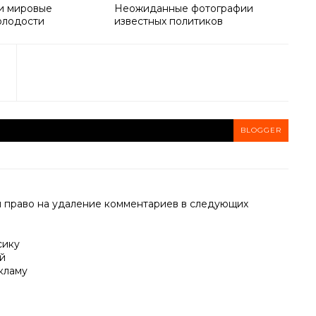
и мировые
Неожиданные фотографии
олодости
известных политиков
BLOGGER
й право на удаление комментариев в следующих
сику
й
кламу