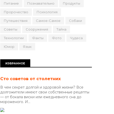
Питание
Познавательно
Продукты
Пророчество
Психология
Путешествия
Самое-Самое
Собаки
Советы
Сооружения
Тайна
Технологии
Факты
Фото
Чудеса
Юмор
Язык
ИЗБРАННОЕ
Сто советов от столетних
В чем секрет долгой и здоровой жизни? Все
долгожители имеют свои собственные рецепты
— от бокала виски или ежедневного сна до
мороженого. И...