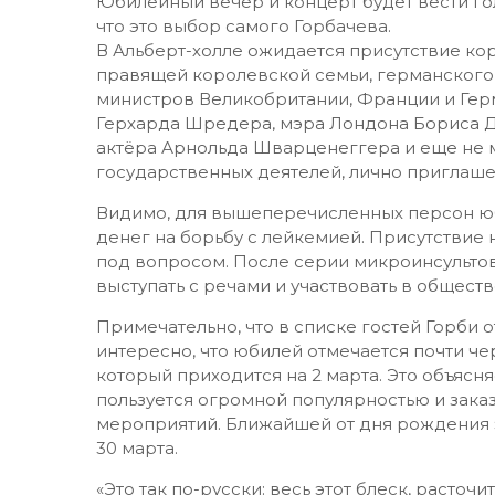
Юбилейный вечер и концерт будет вести го
что это выбор самого Горбачева.
В Альберт-холле ожидается присутствие кор
правящей королевской семьи, германского
министров Великобритании, Франции и Ге
Герхарда Шредера, мэра Лондона Бориса 
актёра Арнольда Шварценеггера и еще не м
государственных деятелей, лично приглаш
Видимо, для вышеперечисленных персон юб
денег на борьбу с лейкемией. Присутствие
под вопросом. После серии микроинсультов
выступать с речами и участвовать в общест
Примечательно, что в списке гостей Горби 
интересно, что юбилей отмечается почти ч
который приходится на 2 марта. Это объясня
пользуется огромной популярностью и зака
мероприятий. Ближайшей от дня рождения 
30 марта.
«Это так по-русски: весь этот блеск, расто