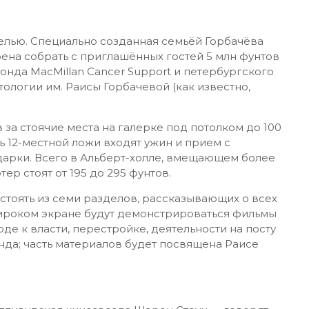
целью. Специально созданная семьёй Горбачёва
ена собрать с приглашённых гостей 5 млн фунтов
онда MacMillan Cancer Support и петербургского
тологии им. Раисы Горбачевой (как известно,
 за стоячие места на галерке под потолком до 100
ь 12-местной ложи входят ужин и прием с
дарки. Всего в Альберт-холле, вмещающем более
тер стоят от 195 до 295 фунтов.
стоять из семи разделов, рассказывающих о всех
широком экране будут демонстрироваться фильмы
оде к власти, перестройке, деятельности на посту
нда; часть материалов будет посвящена Раисе