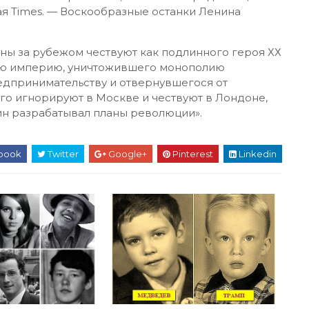
я Times. — Воскообразные останки Ленина
йны за рубежом чествуют как подлинного героя ХХ
кую империю, уничтожившего монополию
едпринимательству и отвернувшегося от
его игнорируют в Москве и чествуют в Лондоне,
ин разрабатывал планы революции».
book
Twitter
Google+
Pinterest
Linkedin