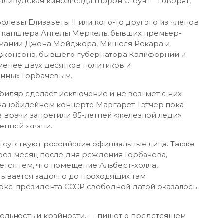
лливудская кинозвезда Шэрон Стоун — говорят,
олевы Елизаветы II или кого-то другого из членов
 канцлера Ангелы Меркель, бывших премьер-
рмании Джона Мейджора, Мишеля Рокара и
Джонсона, бывшего губернатора Калифорнии и
енее двух десятков политиков и
енных Горбачевым.
иляр сделает исключение и не возьмёт с них
 на юбилейном концерте Маргарет Тэтчер пока
 врачи запретили 85-летней «железной леди»
венной жизни.
отсутствуют российские официальные лица. Также
ерез месяц после дня рождения Горбачева,
ется тем, что помещение Альберт-холла,
зывается задолго до проходящих там
экс-президента СССР свободной датой оказалось
чительность и крайности, — пишет о предстоящем