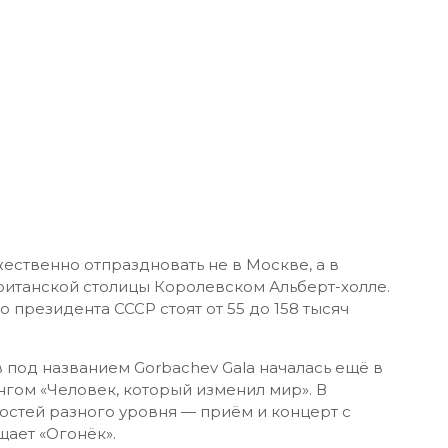
ественно отпраздновать не в Москве, а в
ританской столицы Королевском Альберт-холле.
президента СССР стоят от 55 до 158 тысяч
под названием Gorbachev Gala началась ещё в
нгом «Человек, который изменил мир». В
стей разного уровня — приём и концерт с
щает «Огонёк».