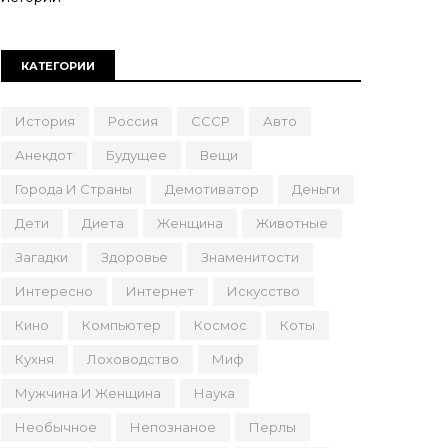
КАТЕГОРИИ
История
Россия
СССР
Авто
Анекдот
Будущее
Вещи
Города И Страны
Демотиватор
Деньги
Дети
Диета
Женщина
Животные
Загадки
Здоровье
Знаменитости
Интересно
Интернет
Искусство
Кино
Компьютер
Космос
Коты
Кухня
Лоховодство
Миф
Мужчина И Женщина
Наука
Необычное
Непознаное
Перлы