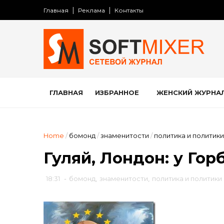
Главная
Реклама
Контакты
ГЛАВНАЯ
ИЗБРАННОЕ
ЖЕНСКИЙ ЖУРНА
Home
/
бомонд
/
знаменитости
/
политика и политики
Гуляй, Лондон: у Гор
18:31
-
бомонд
,
знаменитости
,
политика и политики