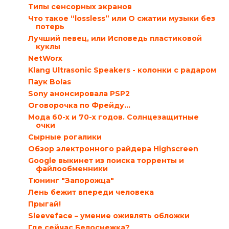
Типы сенсорных экранов
Что такое “lossless” или О сжатии музыки без
потерь
Лучший певец, или Исповедь пластиковой
куклы
NetWorx
Klang Ultrasonic Speakers - колонки с радаром
Паук Bolas
Sony анонсировала PSP2
Оговорочка по Фрейду...
Мода 60-х и 70-х годов. Солнцезащитные
очки
Сырные рогалики
Обзор электронного райдера Highscreen
Google выкинет из поиска торренты и
файлообменники
Тюнинг "Запорожца"
Лень бежит впереди человека
Прыгай!
Sleeveface – умение оживлять обложки
Где сейчас Белоснежка?