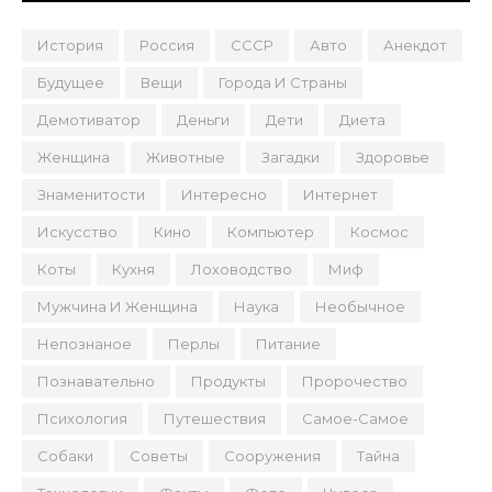
История
Россия
СССР
Авто
Анекдот
Будущее
Вещи
Города И Страны
Демотиватор
Деньги
Дети
Диета
Женщина
Животные
Загадки
Здоровье
Знаменитости
Интересно
Интернет
Искусство
Кино
Компьютер
Космос
Коты
Кухня
Лоховодство
Миф
Мужчина И Женщина
Наука
Необычное
Непознаное
Перлы
Питание
Познавательно
Продукты
Пророчество
Психология
Путешествия
Самое-Самое
Собаки
Советы
Сооружения
Тайна