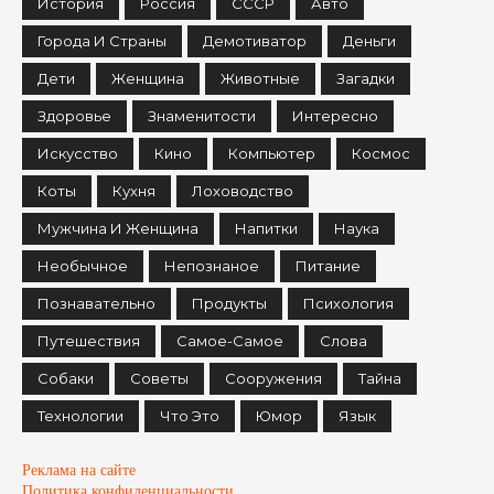
История
Россия
СССР
Авто
Города И Страны
Демотиватор
Деньги
Дети
Женщина
Животные
Загадки
Здоровье
Знаменитости
Интересно
Искусство
Кино
Компьютер
Космос
Коты
Кухня
Лоховодство
Мужчина И Женщина
Напитки
Наука
Необычное
Непознаное
Питание
Познавательно
Продукты
Психология
Путешествия
Самое-Самое
Слова
Собаки
Советы
Сооружения
Тайна
Технологии
Что Это
Юмор
Язык
Реклама на сайте
Политика конфиденциальности