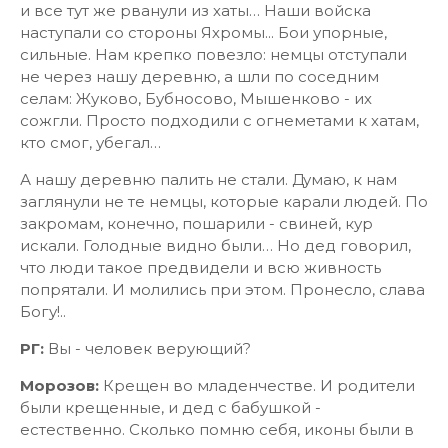
и все тут же рванули из хаты… Наши войска
наступали со стороны Яхромы... Бои упорные,
сильные. Нам крепко повезло: немцы отступали
не через нашу деревню, а шли по соседним
селам: Жуково, Бубносово, Мышенково - их
сожгли. Просто подходили с огнеметами к хатам,
кто смог, убегал…
А нашу деревню палить не стали. Думаю, к нам
заглянули не те немцы, которые карали людей. По
закромам, конечно, пошарили - свиней, кур
искали. Голодные видно были… Но дед говорил,
что люди такое предвидели и всю живность
попрятали. И молились при этом. Пронесло, слава
Богу!..
РГ:
Вы - человек верующий?
Морозов:
Крещен во младенчестве. И родители
были крещенные, и дед с бабушкой -
естественно. Сколько помню себя, иконы были в