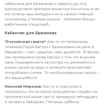
кабанчика для Брежнева и сварить уху под
руководством премьер-министра Косыгина, а так
же почему наш желудок и есть самый главный
компьютер, а "еловая шишка" - любимое блюдо
работников спецслужб...
Кабанчик для Брежнева
"Российская газета":
Как-то по телевизору
показали Рауля Кастро с Брежневым на даче в
Завидово - снег, шашлык, чаек дымится... И вроде
как прозвучали слова Кастро о том, что вкуснее
сала, поджаренного на костре, он деликатеса в
жизни своей не едал и четверть века мечтает
попробовать снова... То необыкновенное сальцо -
это ваша работа?
Николай Морозов:
Как-то я подсчитал и
получилось, что из своих тридцати лет службы на
кремлевской кухне где-то примерно пятнадцать
я провел в Завидово. Пятница, суббота,