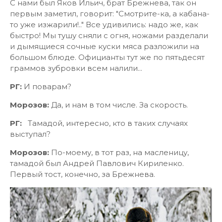
С нами был Яков Ильич, брат Брежнева, так он
первым заметил, говорит: "Смотрите-ка, а кабана-
то уже изжарили!.." Все удивились: надо же, как
быстро! Мы тушу сняли с огня, ножами разделали
и дымящиеся сочные куски мяса разложили на
большом блюде. Официанты тут же по пятьдесят
граммов зубровки всем налили...
РГ:
И поварам?
Морозов:
Да, и нам в том числе. За скорость.
РГ:
Тамадой, интересно, кто в таких случаях
выступал?
Морозов:
По-моему, в тот раз, на масленицу,
тамадой был Андрей Павлович Кириленко.
Первый тост, конечно, за Брежнева.