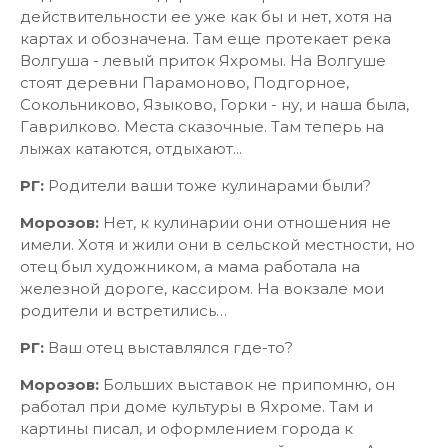
действительности ее уже как бы и нет, хотя на
картах и обозначена. Там еще протекает река
Волгуша - левый приток Яхромы. На Волгуше
стоят деревни Парамоново, Подгорное,
Сокольниково, Языково, Горки - ну, и наша была,
Гаврилково. Места сказочные. Там теперь на
лыжах катаются, отдыхают...
РГ:
Родители ваши тоже кулинарами были?
Морозов:
Нет, к кулинарии они отношения не
имели. Хотя и жили они в сельской местности, но
отец был художником, а мама работала на
железной дороге, кассиром. На вокзале мои
родители и встретились…
РГ:
Ваш отец выставлялся где-то?
Морозов:
Больших выставок не припомню, он
работал при доме культуры в Яхроме. Там и
картины писал, и оформлением города к