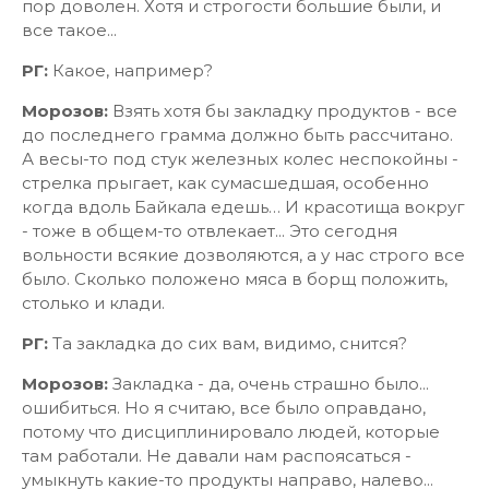
пор доволен. Хотя и строгости большие были, и
все такое...
РГ:
Какое, например?
Морозов:
Взять хотя бы закладку продуктов - все
до последнего грамма должно быть рассчитано.
А весы-то под стук железных колес неспокойны -
стрелка прыгает, как сумасшедшая, особенно
когда вдоль Байкала едешь… И красотища вокруг
- тоже в общем-то отвлекает... Это сегодня
вольности всякие дозволяются, а у нас строго все
было. Сколько положено мяса в борщ положить,
столько и клади.
РГ:
Та закладка до сих вам, видимо, снится?
Морозов:
Закладка - да, очень страшно было...
ошибиться. Но я считаю, все было оправдано,
потому что дисциплинировало людей, которые
там работали. Не давали нам распоясаться -
умыкнуть какие-то продукты направо, налево...