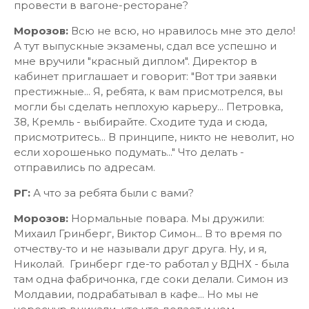
провести в вагоне-ресторане?
Морозов:
Всю не всю, но нравилось мне это дело!
А тут выпускные экзамены, сдал все успешно и
мне вручили "красный диплом". Директор в
кабинет приглашает и говорит: "Вот три заявки
престижные... Я, ребята, к вам присмотрелся, вы
могли бы сделать неплохую карьеру... Петровка,
38, Кремль - выбирайте. Сходите туда и сюда,
присмотритесь... В принципе, никто не неволит, но
если хорошенько подумать..." Что делать -
отправились по адресам.
РГ:
А что за ребята были с вами?
Морозов:
Нормальные повара. Мы дружили:
Михаил Гринберг, Виктор Симон... В то время по
отчеству-то и не называли друг друга. Ну, и я,
Николай. Гринберг где-то работал у ВДНХ - была
там одна фабричонка, где соки делали. Симон из
Молдавии, подрабатывал в кафе... Но мы не