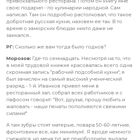
привокзального ресторана. Потом он книгу мне
свою подарил - по кулинарии народной. Сам
написал. Там он подробно растолковал, что такое
добротная русская кухня, назовем ее так. В то
время о заморских блюдах никто даже не
заикался...
РГ:
Сколько же вам тогда было годков?
Морозов:
Где-то семнадцать. Несмотря на то, что
в моей трудовой книжке красовалась всего одна
скромная запись "рабочий подсобной кухни", я
был зачислен на самый высокий ученический
разряд - 1-й. Иванков привел меня в
ресторанный зал, собрал всех работников и с
пафосом говорит: "Вот, друзья, прошу любить и
жаловать - наши пенаты пополняются свежими
силами!"
А там зубры стоят матерые, повара 50-60-летние,
фронтовики все, как минимум!.. Я вроде немного
съежился, но меня тут же приободрили, выдали