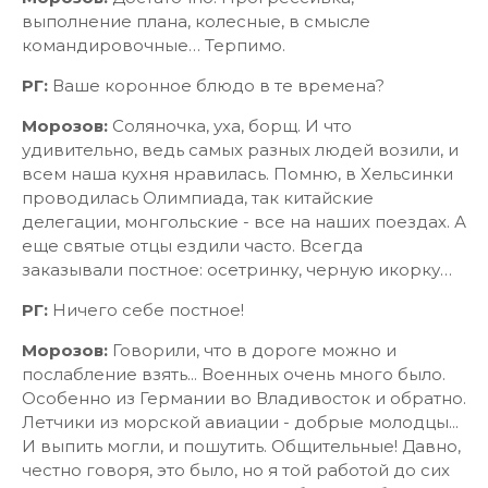
выполнение плана, колесные, в смысле
командировочные… Терпимо.
РГ:
Ваше коронное блюдо в те времена?
Морозов:
Соляночка, уха, борщ. И что
удивительно, ведь самых разных людей возили, и
всем наша кухня нравилась. Помню, в Хельсинки
проводилась Олимпиада, так китайские
делегации, монгольские - все на наших поездах. А
еще святые отцы ездили часто. Всегда
заказывали постное: осетринку, черную икорку…
РГ:
Ничего себе постное!
Морозов:
Говорили, что в дороге можно и
послабление взять... Военных очень много было.
Особенно из Германии во Владивосток и обратно.
Летчики из морской авиации - добрые молодцы...
И выпить могли, и пошутить. Общительные! Давно,
честно говоря, это было, но я той работой до сих