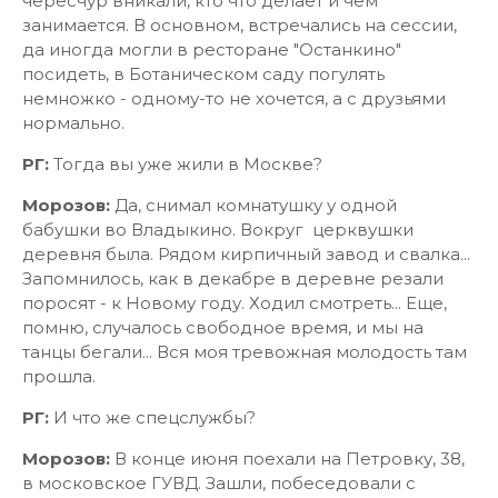
чересчур вникали, кто что делает и чем
занимается. В основном, встречались на сессии,
да иногда могли в ресторане "Останкино"
посидеть, в Ботаническом саду погулять
немножко - одному-то не хочется, а с друзьями
нормально.
РГ:
Тогда вы уже жили в Москве?
Морозов:
Да, снимал комнатушку у одной
бабушки во Владыкино. Вокруг церквушки
деревня была. Рядом кирпичный завод и свалка...
Запомнилось, как в декабре в деревне резали
поросят - к Новому году. Ходил смотреть... Еще,
помню, случалось свободное время, и мы на
танцы бегали... Вся моя тревожная молодость там
прошла.
РГ:
И что же спецслужбы?
Морозов:
В конце июня поехали на Петровку, 38,
в московское ГУВД. Зашли, побеседовали с