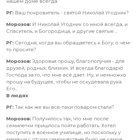
нашем доме всегда.
РГ:
Ваш покровитель - святой Николай Угодник?
Морозов:
И Николай Угодник со мной всегда, и
Спаситель, и Богородица, и другие святые…
РГ:
Сегодня, когда вы обращаетесь к Богу, о чем-
то просите?
Морозов:
Здоровья прошу, благополучия - для
друзей, родных, близких. И всегда благодарю
Господа за то, что мне всё дает. Ну, и немножко
прошу на будущее, чтобы не оскудевала рука
Его...
В людях
РГ:
Так как же вы все-таки поваром стали?
Морозов:
Получилось так, что мне после
семилетки пришлось пойти работать. Хотел
поступить в военное училище, но поскольку у
мамаши с отцом самочувствие было не самое