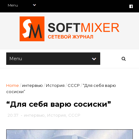
Home
/
интервью
/
История
/
СССР
/
“Для себя варю
сосиски”
“Для себя варю сосиски”
20:37
-
интервью
,
История
,
СССР