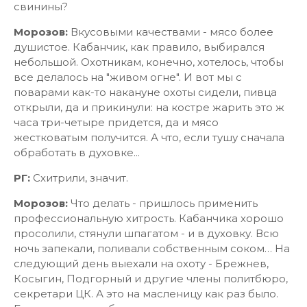
свинины?
Морозов:
Вкусовыми качествами - мясо более
душистое. Кабанчик, как правило, выбирался
небольшой. Охотникам, конечно, хотелось, чтобы
все делалось на "живом огне". И вот мы с
поварами как-то накануне охоты сидели, пивца
открыли, да и прикинули: на костре жарить это ж
часа три-четыре придется, да и мясо
жестковатым получится. А что, если тушу сначала
обработать в духовке...
РГ:
Схитрили, значит.
Морозов:
Что делать - пришлось применить
профессиональную хитрость. Кабанчика хорошо
просолили, стянули шпагатом - и в духовку. Всю
ночь запекали, поливали собственным соком… На
следующий день выехали на охоту - Брежнев,
Косыгин, Подгорный и другие члены политбюро,
секретари ЦК. А это на масленицу как раз было.