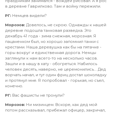
праздникам занимался - вождей рисовал. А я рос
в деревне Гаврилково. Там и войну пережили.
РГ:
Немцев видели?
Морозов:
Довелось, не скрою. Однажды к нашей
деревне подошла танковая разведка. Это
декабрь 41 года - зима снежная, морозная. Я
пацаненком был, но хорошо запомнил танки с
крестами. Наша деревушка как бы на пятачке -
горы вокруг и единственная дорога. Немцы
заглянули к нам всего-то на несколько часов.
Зашли и в нашу в хату - обогреться. Набилось
человек десять, наверно, не церемонились… Дед
ворчать начал, и тут один фриц достал шоколадку
и протянул мне. Я попробовал - горькая, но съел,
конечно.
РГ:
Вас фашисты не тронули?
Морозов:
Ни мизинцем. Вскоре, как дед мой
потом рассказывал, прибежал офицер, закричал,