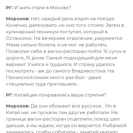
РГ:
И жить стали в Москве?
Морозов:
Нет, каждый день ездил на поезде.
Конечно, далековато, но оно того стоило. Затем в
кулинарный техникум поступил, который в
Останкино. На вечернее отделение, разумеется.
Мама сильно болела, я не мог не работать.
Позволил себе в вагон-ресторан пойти: 15 суток в
дороге, 15 дома. Самый подходящий для меня
вариант. Учился и трудился. И страну удалось
посмотреть - аж до самого Владивостока. На
Пекинской линии много раз был - даже
специально туда приглашали...
РГ:
Китайцам понравилась ваша стряпня?
Морозов:
Да, они обожают все русское... Но в
Китай нас не пускали, там другие работали. На
границе вагон-ресторан отцепляли, поезд шел
дальше, а мы ждали, когда он вернется. Рыбалкой
занимались, грибы собирали - занятий хватало...