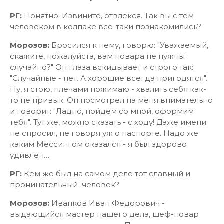
РГ:
Понятно. Извините, отвлекся. Так вы с тем
человеком в колпаке все-таки познакомились?
Морозов:
Бросился к нему, говорю: "Уважаемый,
скажите, пожалуйста, вам повара не нужны
случайно?" Он глаза вскидывает и строго так:
"Случайные - нет. А хорошие всегда пригодятся".
Ну, я стою, плечами пожимаю - хвалить себя как-
то не привык. Он посмотрел на меня внимательно
и говорит: "Ладно, пойдем со мной, оформим
тебя". Тут же, можно сказать - с ходу! Даже имени
не спросил, не говоря уж о паспорте. Надо же
каким Мессингом оказался - я был здорово
удивлен…
РГ:
Кем же был на самом деле тот славный и
проницательный человек?
Морозов:
Иванков Иван Федорович -
выдающийся мастер нашего дела, шеф-повар