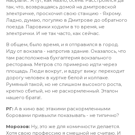
набрали... А тут, как назло, осень. Расстроился да
так, что, возвращаясь домой на дмитровской
электричке, проскочил свою станцию - Яхрому.
Ладно, думаю, погуляю в Дмитрове до обратного
поезда. Паровики ходили в то время, не
электрички. И не так часто, как сейчас.
В общем, было время, и я отправился в город.
Иду от вокзала - напротив здание. Оказалось, что
там расположена бухгалтерия вокзального
ресторана. Метров сто примерно идти через
площадь. Люди вокруг, и вдруг вижу: переходит
дорогу человек в куртке белой и колпаке.
Румяный такой, но не слишком высокого роста,
крепко сбитый, но не раскормленный. Эталон
нашего брата!..
РГ:
А в кино вас этакими раскормленными
боровами привыкли показывать - не типично?
Морозов:
Ну, это же для комичности делается.
Хотя свою профессию я смешной не считаю. И