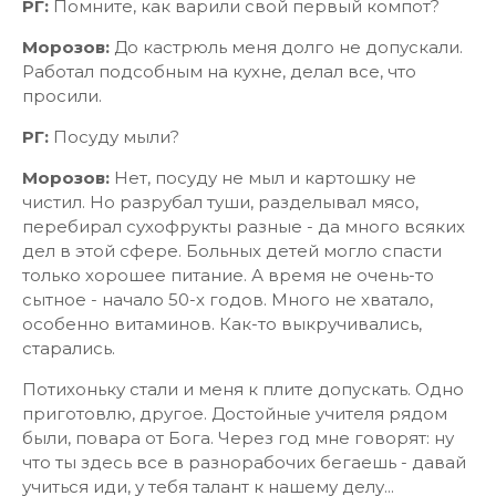
РГ:
Помните, как варили свой первый компот?
Морозов:
До кастрюль меня долго не допускали.
Работал подсобным на кухне, делал все, что
просили.
РГ:
Посуду мыли?
Морозов:
Нет, посуду не мыл и картошку не
чистил. Но разрубал туши, разделывал мясо,
перебирал сухофрукты разные - да много всяких
дел в этой сфере. Больных детей могло спасти
только хорошее питание. А время не очень-то
сытное - начало 50-х годов. Много не хватало,
особенно витаминов. Как-то выкручивались,
старались.
Потихоньку стали и меня к плите допускать. Одно
приготовлю, другое. Достойные учителя рядом
были, повара от Бога. Через год мне говорят: ну
что ты здесь все в разнорабочих бегаешь - давай
учиться иди, у тебя талант к нашему делу...