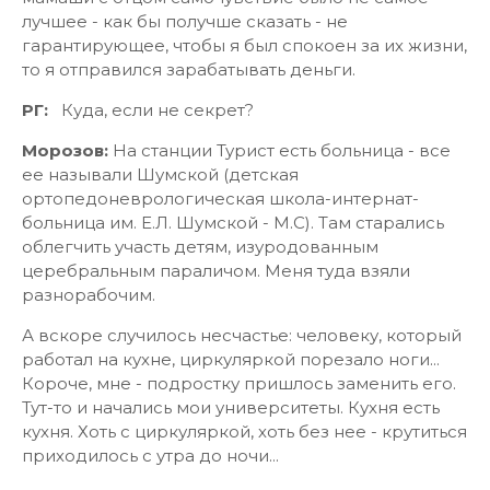
лучшее - как бы получше сказать - не
гарантирующее, чтобы я был спокоен за их жизни,
то я отправился зарабатывать деньги.
РГ:
Куда, если не секрет?
Морозов:
На станции Турист есть больница - все
ее называли Шумской (детская
ортопедоневрологическая школа-интернат-
больница им. Е.Л. Шумской - М.С). Там старались
облегчить участь детям, изуродованным
церебральным параличом. Меня туда взяли
разнорабочим.
А вскоре случилось несчастье: человеку, который
работал на кухне, циркуляркой порезало ноги...
Короче, мне - подростку пришлось заменить его.
Тут-то и начались мои университеты. Кухня есть
кухня. Хоть с циркуляркой, хоть без нее - крутиться
приходилось с утра до ночи...