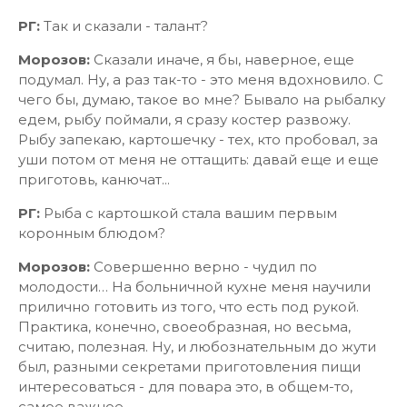
РГ:
Так и сказали - талант?
Морозов:
Сказали иначе, я бы, наверное, еще
подумал. Ну, а раз так-то - это меня вдохновило. С
чего бы, думаю, такое во мне? Бывало на рыбалку
едем, рыбу поймали, я сразу костер развожу.
Рыбу запекаю, картошечку - тех, кто пробовал, за
уши потом от меня не оттащить: давай еще и еще
приготовь, канючат...
РГ:
Рыба с картошкой стала вашим первым
коронным блюдом?
Морозов:
Совершенно верно - чудил по
молодости… На больничной кухне меня научили
прилично готовить из того, что есть под рукой.
Практика, конечно, своеобразная, но весьма,
считаю, полезная. Ну, и любознательным до жути
был, разными секретами приготовления пищи
интересоваться - для повара это, в общем-то,
самое важное.