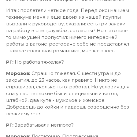
И так пролетели четыре года. Перед окончанием
техникума меня и еще двоих из нашей группы
вызвали к руководству, сказали: есть три заявки
на работу в спецслужбах, согласны? Но я это как-
то мимо ушей пропустил: ничего интересней
работы в вагоне-ресторане себе не представлял
- там же сплошная романтика, мне казалось...
РГ:
Но работа тяжелая?
Морозов:
Страшно тяжелая. С шести утра и до
закрытия, до 23 часов, как правило. Никто не
спрашивал, сколько ты отработал. Но условия для
сна у нас неплохие были: специальный вагон,
штабной, два купе - мужское и женское.
Добредешь до койки и падаешь совершенно без
всяких чувств...
РГ:
Зарабатывали неплохо?
Морозов:
Достаточно. Прогрессивка,