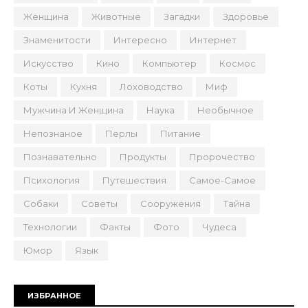
Женщина
Животные
Загадки
Здоровье
Знаменитости
Интересно
Интернет
Искусство
Кино
Компьютер
Космос
Коты
Кухня
Лоховодство
Миф
Мужчина И Женщина
Наука
Необычное
Непознаное
Перлы
Питание
Познавательно
Продукты
Пророчество
Психология
Путешествия
Самое-Самое
Собаки
Советы
Сооружения
Тайна
Технологии
Факты
Фото
Чудеса
Юмор
Язык
ИЗБРАННОЕ