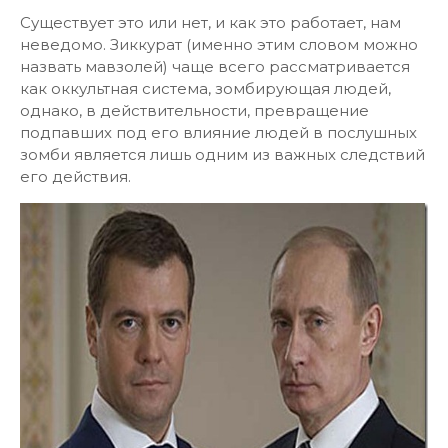
Существует это или нет, и как это работает, нам
неведомо. Зиккурат (именно этим словом можно
назвать мавзолей) чаще всего рассматривается
как оккультная система, зомбирующая людей,
однако, в действительности, превращение
подпавших под его влияние людей в послушных
зомби является лишь одним из важных следствий
его действия.