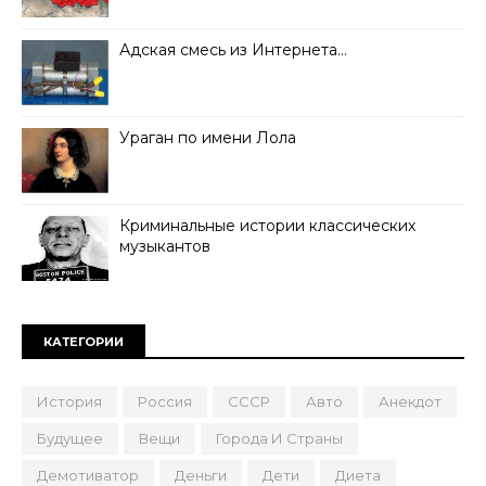
Адская смесь из Интернета…
Ураган по имени Лола
Криминальные истории классических
музыкантов
КАТЕГОРИИ
История
Россия
СССР
Авто
Анекдот
Будущее
Вещи
Города И Страны
Демотиватор
Деньги
Дети
Диета